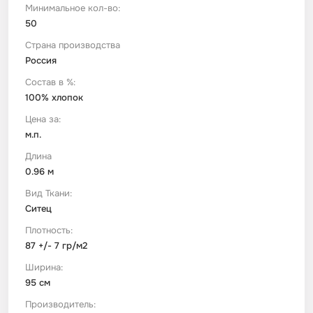
Минимальное кол-во:
50
Футер
Имитации материалов
Страна производства
Россия
Шелк Армани
Состав в %:
100% хлопок
Штапель
Цена за:
м.п.
Длина
0.96 м
Вид Ткани:
Ситец
Плотность:
87 +/- 7 гр/м2
Ширина:
95 см
Производитель: