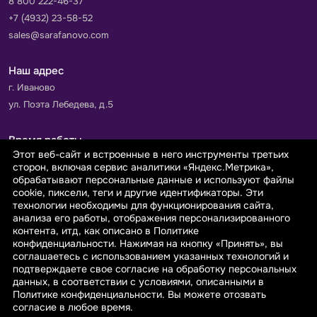
8 800 222-46-37
+7 (4932) 23-58-52
sales@sarafanovo.com
Наш адрес
г. Иваново
ул. Поэта Лебедева, д.5
Время работы
Этот веб-сайт и встроенные в него инструменты третьих
Пн-Пт с 9.00 до 18.00
сторон, включая сервис аналитики «Яндекс.Метрика»,
Сб-Вс: выходной
обрабатывают персональные данные и используют файлы
cookie, пиксели, теги и другие идентификаторы. Эти
технологии необходимы для функционирования сайта,
Принимаем к оплате
анализа его работы, отображения персонализированного
контента, итд, как описано в Политике
конфиденциальности. Нажимая на кнопку «Принять», вы
соглашаетесь с использованием указанных технологий и
подтверждаете свое согласие на обработку персональных
данных, в соответствии с условиями, описанными в
© 2026 sarafanovo.com - Интернет-магазин "САРАФАНОВО"
Политике конфиденциальности. Вы можете отозвать
специализируется на производстве, продаже тканей оптом и в
согласие в любое время.
розницу с доставкой по Роcсии и СНГ.