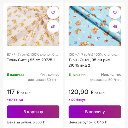
87 +/- 7 гр/м2 100% хлопок 0.27
100 +/- 7 гр/м2 100% хлопок
м
Ткань Ситец 95 см 20725-1
0.19 м
Ткань Ситец 95 см рис
21045 вид 2
В наличии
Мин. кол-во
В наличии
Мин. кол-во
для заказа 50 /м.п.
для заказа 50 /м.п.
117
120,90
₽
₽
за м.п.
за м.п.
+117 бонус
+120 бонус
В корзину
В корзину
Цена за рулон: 5 850
₽
Цена за рулон: 6 045
₽