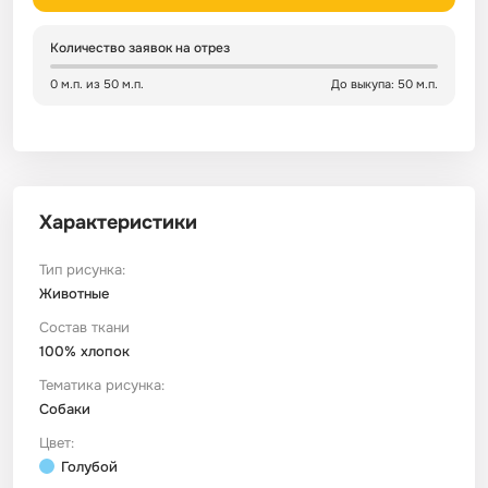
Сатин
Тик
Зеленый
Детский
Количество заявок на отрез
0 м.п. из 50 м.п.
До выкупа: 50 м.п.
Сатин Глосс
Тик наволочный
Синий
Праздничный
Сатин Жаккард
Тиси
Многоцветный
Еда
Характеристики
Сатин Страйп
ТиСи Твил
Город / архитектура
Тип рисунка:
Животные
Сатин Твил
Трикотаж
Морская тема
Состав ткани
100% хлопок
Сетка
Тюль
Космос
Тематика рисунка:
Собаки
Ситец
Фланель
Техника / транспорт
Цвет:
Голубой
Спанбонд
Флис
Этнический