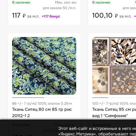
В наличии
Мин. кол-во
В наличии
для заказа 50 /м.п.
для зак
117
100,10
₽
₽
за м.п.
за м.п.
+117 бонус
+
86 +/- 7 гр/м2 100% хлопок 0.28 м
100 +/- 7 гр/м2 100% хло
Ткань Ситец 80 см 85 гр рис
Ткань Ситец 95 см р
20112-1 2
вид 1 "Симфония"
В наличии
Мин. кол-во
В наличии
Этот веб-сайт и встроенные в него 
для заказа 50 /м.п.
для зак
«Яндекс.Метрика», обрабатывают пер