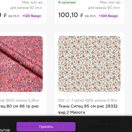
Мин. кол-во
В наличии
Мин. кол-во
для заказа 50 /м.п.
для заказа 50 /м.п.
0
100,10
₽
₽
за м.п.
за м.п.
+120 бонус
+100 бонус
р/м2 100% хлопок 0.28 м
100 +/- 7 гр/м2 100% хлопок 0.19 м
тец 80 см 86 гр рис
Ткань Ситец 95 см рис 29332
вид 2 Милота
Мин. кол-во
В наличии
Мин. кол-во
для заказа 50 /м.п.
для заказа 50 /м.п.
ругие