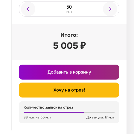
м.п
Итого:
5 005
₽
Добавить в корзину
Хочу на отрез!
Количество заявок на отрез
33 м.п. из 50 м.п.
До выкупа: 17 м.п.