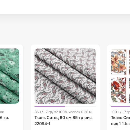
пок
86 +/- 7 гр/м2 100% хлопок 0.28 м
100 +/- 7 г
6 гр.
Ткань Ситец 80 см 85 гр рис
Ткань Си
22094-1
вид 1 "Цв