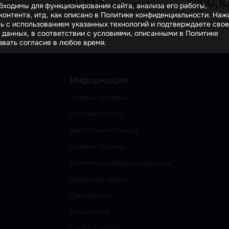
100,10
100,1
₽
за м.п.
+120 бонус
+100 бонус
бходимы для функционирования сайта, анализа его работы,
онтента, итд, как описано в Политике конфиденциальности. На
сь с использованием указанных технологий и подтверждаете свое
 данных, в соответствии с условиями, описанными в Политике
вать согласие в любое время.
Информация
Условия Доставки
Способы Оплаты
Как получить Скидку
Условия Покупки
Политика конфиденциальности
Публичная оферта
Сертификаты
Калькулятор
Словарь тканей