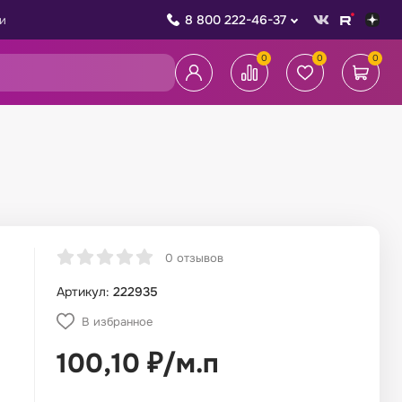
8 800 222-46-37
и
0
0
0
0 отзывов
Артикул:
222935
В избранное
100,10
₽
/
м.п