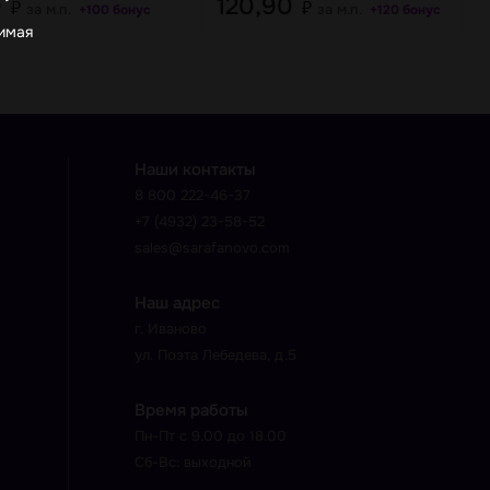
0
120,90
₽
₽
за м.п.
за м.п.
+100 бонус
+120 бонус
жимая
Наши контакты
8 800 222-46-37
+7 (4932) 23-58-52
sales@sarafanovo.com
Наш адрес
г. Иваново
ул. Поэта Лебедева, д.5
Время работы
Пн-Пт с 9.00 до 18.00
Сб-Вс: выходной