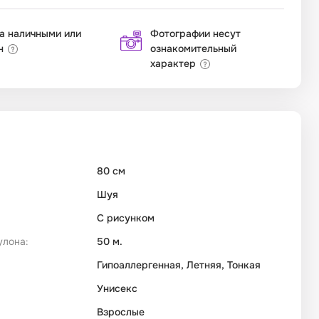
а наличными или
Фотографии несут
н
ознакомительный
характер
80 см
Шуя
С рисунком
улона:
50 м.
Гипоаллергенная, Летняя, Тонкая
Унисекс
Взрослые