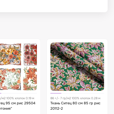
р/м2 100% хлопок 0.19 м
86 +/- 7 гр/м2 100% хлопок 0.28 м
тец 95 см рис 29504
Ткань Ситец 80 см 85 гр рис
етония"
20112-2