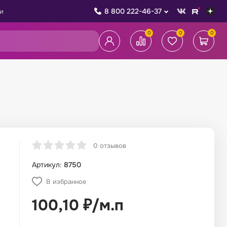
8 800 222-46-37
и
0
0
0
0 отзывов
Артикул:
8750
В избранное
100,10
₽
/
м.п