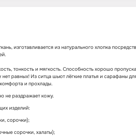
кань, изготавливается из натурального хлопка посредс
ей.
сть, тонкость и мягкость. Способность хорошо пропускат
 нет равных! Из ситца шьют лёгкие платья и сарафаны д
 комфорта и прохлады.
о не раздражает кожу.
щих изделий:
и, сорочки);
чные сорочки, халаты);