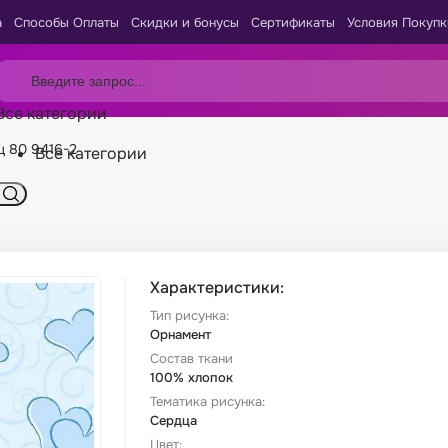
а
Способы Оплаты
Скидки и бонусы
Сертификаты
Условия Покупк
Все категории
ц 80 9416-2
Все категории
Характеристики:
Тип рисунка:
Орнамент
Состав ткани
100% хлопок
Тематика рисунка:
Сердца
Цвет: