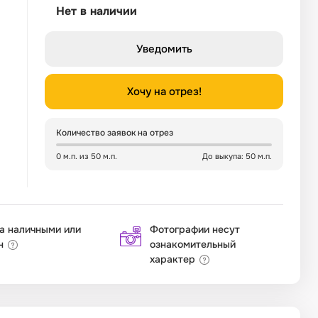
Нет в наличии
Уведомить
Хочу на отрез!
Количество заявок на отрез
0 м.п. из 50 м.п.
До выкупа: 50 м.п.
а наличными или
Фотографии несут
н
ознакомительный
характер