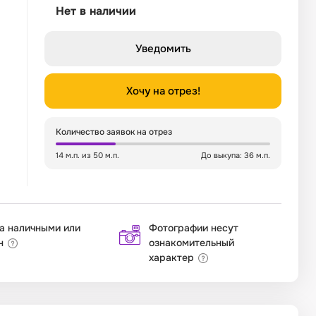
Нет в наличии
Уведомить
Хочу на отрез!
Количество заявок на отрез
14 м.п. из 50 м.п.
До выкупа: 36 м.п.
а наличными или
Фотографии несут
н
ознакомительный
характер