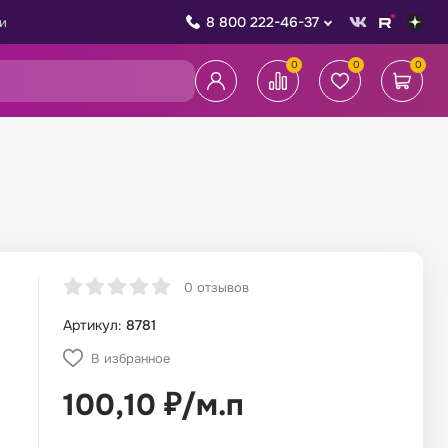
8 800 222-46-37
и
0
0
0
0 отзывов
Артикул:
8781
В избранное
100,10
₽
/
м.п