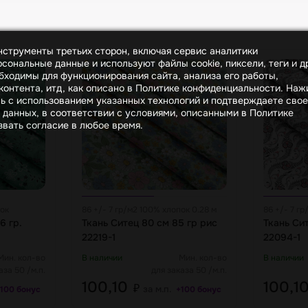
инструменты третьих сторон, включая сервис аналитики
сональные данные и используют файлы cookie, пиксели, теги и д
бходимы для функционирования сайта, анализа его работы,
онтента, итд, как описано в Политике конфиденциальности. На
сь с использованием указанных технологий и подтверждаете свое
 данных, в соответствии с условиями, описанными в Политике
вать согласие в любое время.
пок
86 +/- 7 гр/м2 100% хлопок 0.28 м
86 +/- 7 г
6 гр.
Ткань Ситец 80 см 85 гр рис
Ткань Си
22219-1
22094-1
Мин. кол-во
В наличии
Мин. кол-во
В наличии
аза 50 /м.п.
для заказа 50 /м.п.
100,10
100,1
₽
за м.п.
100 бонус
+100 бонус