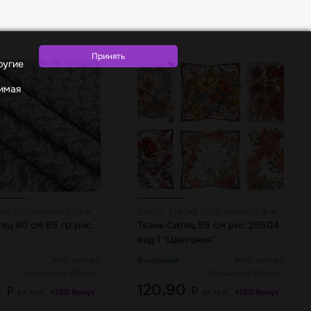
ругие
жимая
р/м2 100% хлопок 0.28 м
100 +/- 7 гр/м2 100% хлопок 0.19 м
тец 80 см 85 гр рис
Ткань Ситец 95 см рис 29504
вид 1 "Цветония"
Мин. кол-во
В наличии
Мин. кол-во
для заказа 50 /м.п.
для заказа 50 /м.п.
0
120,90
₽
₽
за м.п.
за м.п.
+100 бонус
+120 бонус