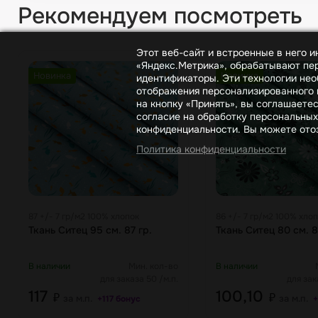
Рекомендуем посмотреть
Этот веб-сайт и встроенные в него 
«Яндекс.Метрика», обрабатывают пер
Новинка
Новинка
идентификаторы. Эти технологии нео
отображения персонализированного к
на кнопку «Принять», вы соглашаете
согласие на обработку персональных
конфиденциальности. Вы можете отоз
Политика конфиденциальности
87 +/- 7 гр/м2 100% хлопок
86 +/- 7 гр/м2 100% хло
Ткань Ситец 95 см. 87 гр.
Ткань Ситец 80 см. 8
В наличии
Мин. кол-во
В наличии
для заказа 50 /м.п.
для зак
117
100,10
₽
₽
за м.п.
за м.п.
+117 бонус
+