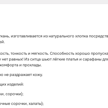
кань, изготавливается из натурального хлопка посредс
ей.
сть, тонкость и мягкость. Способность хорошо пропускат
 нет равных! Из ситца шьют лёгкие платья и сарафаны д
 комфорта и прохлады.
о не раздражает кожу.
щих изделий:
и, сорочки);
чные сорочки, халаты);