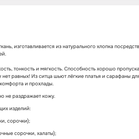
кань, изготавливается из натурального хлопка посредс
ей.
сть, тонкость и мягкость. Способность хорошо пропускат
 нет равных! Из ситца шьют лёгкие платья и сарафаны д
 комфорта и прохлады.
о не раздражает кожу.
щих изделий:
и, сорочки);
чные сорочки, халаты);