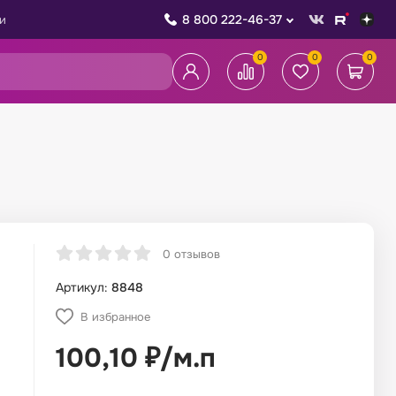
8 800 222-46-37
и
0
0
0
0 отзывов
Артикул:
8848
В избранное
100,10
₽
/
м.п