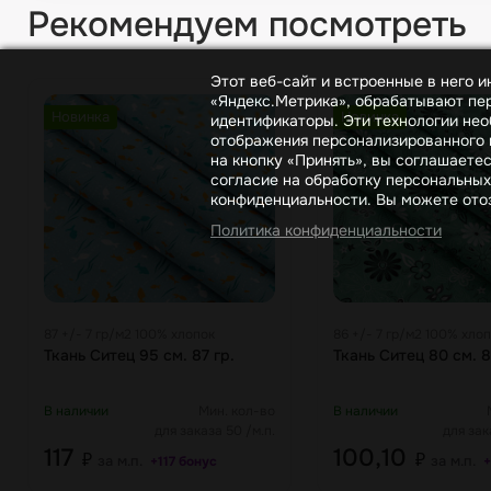
Рекомендуем посмотреть
Этот веб-сайт и встроенные в него 
«Яндекс.Метрика», обрабатывают пер
Новинка
Новинка
идентификаторы. Эти технологии нео
отображения персонализированного к
на кнопку «Принять», вы соглашаете
согласие на обработку персональных
конфиденциальности. Вы можете отоз
Политика конфиденциальности
87 +/- 7 гр/м2 100% хлопок
86 +/- 7 гр/м2 100% хло
Ткань Ситец 95 см. 87 гр.
Ткань Ситец 80 см. 8
В наличии
Мин. кол-во
В наличии
для заказа 50 /м.п.
для зак
117
100,10
₽
₽
за м.п.
за м.п.
+117 бонус
+