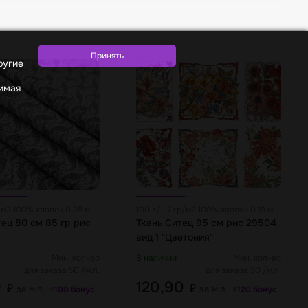
ругие
жимая
р/м2 100% хлопок 0.28 м
100 +/- 7 гр/м2 100% хлопок 0.19 м
тец 80 см 85 гр рис
Ткань Ситец 95 см рис 29504
вид 1 "Цветония"
Мин. кол-во
В наличии
Мин. кол-во
для заказа 50 /м.п.
для заказа 50 /м.п.
0
120,90
₽
₽
за м.п.
за м.п.
+100 бонус
+120 бонус