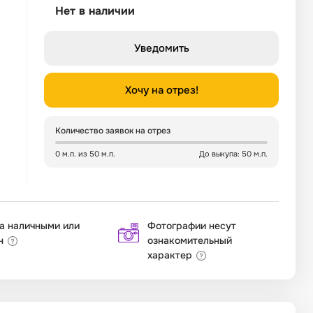
Нет в наличии
Уведомить
Хочу на отрез!
Количество заявок на отрез
0 м.п. из 50 м.п.
До выкупа: 50 м.п.
а наличными или
Фотографии несут
н
ознакомительный
характер