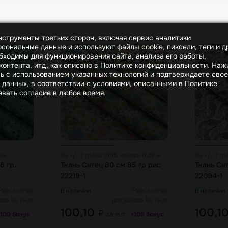
инструменты третьих сторон, включая сервис аналитики
сональные данные и используют файлы cookie, пиксели, теги и д
бходимы для функционирования сайта, анализа его работы,
онтента, итд, как описано в Политике конфиденциальности. На
сь с использованием указанных технологий и подтверждаете свое
 данных, в соответствии с условиями, описанными в Политике
вать согласие в любое время.
пок
86 +/- 7 гр/м2 100% хлопок 0.28 м
86 +/- 7 г
6 гр.
Ткань Ситец 80 см 85 гр рис
Ткань Си
22219-1
22094-1
Мин. кол-во
В наличии
Мин. кол-во
В наличии
аза 50 /м.п.
для заказа 50 /м.п.
100,10
100,1
₽
за м.п.
100 бонус
+100 бонус