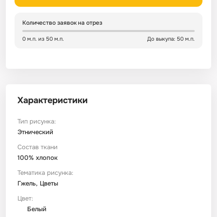
Сатин
Тик
Зеленый
Детский
Количество заявок на отрез
0 м.п. из 50 м.п.
До выкупа: 50 м.п.
Сатин Глосс
Тик наволочный
Синий
Праздничный
Сатин Жаккард
Тиси
Многоцветный
Еда
Характеристики
Сатин Страйп
ТиСи Твил
Город / архитектура
Тип рисунка:
Сатин Твил
Трикотаж
Морская тема
Этнический
Состав ткани
100% хлопок
Сетка
Тюль
Космос
Тематика рисунка:
Гжель, Цветы
Ситец
Фланель
Техника / транспорт
Цвет:
Белый
Спанбонд
Флис
Этнический