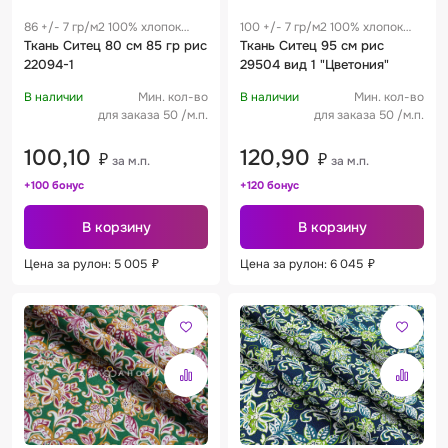
86 +/- 7 гр/м2 100% хлопок
100 +/- 7 гр/м2 100% хлопок
0.28 м
Ткань Ситец 80 см 85 гр рис
0.19 м
Ткань Ситец 95 см рис
22094-1
29504 вид 1 "Цветония"
В наличии
Мин. кол-во
В наличии
Мин. кол-во
для заказа 50 /м.п.
для заказа 50 /м.п.
100,10
120,90
₽
₽
за м.п.
за м.п.
+100 бонус
+120 бонус
В корзину
В корзину
Цена за рулон: 5 005
₽
Цена за рулон: 6 045
₽