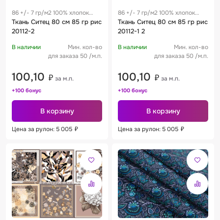
86 +/- 7 гр/м2 100% хлопок
86 +/- 7 гр/м2 100% хлопок
0.28 м
Ткань Ситец 80 см 85 гр рис
0.28 м
Ткань Ситец 80 см 85 гр рис
20112-2
20112-1 2
В наличии
Мин. кол-во
В наличии
Мин. кол-во
для заказа 50 /м.п.
для заказа 50 /м.п.
100,10
100,10
₽
₽
за м.п.
за м.п.
+100 бонус
+100 бонус
В корзину
В корзину
Цена за рулон: 5 005
₽
Цена за рулон: 5 005
₽