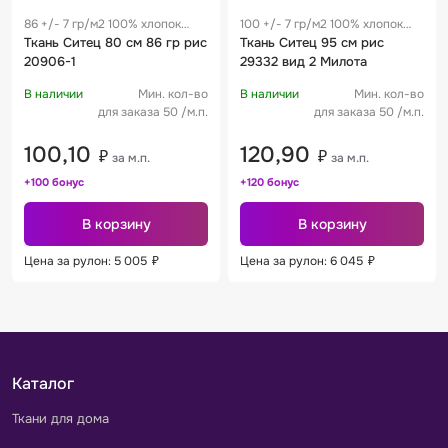
86 +/- 7 гр/м2 100% хлопок
100 +/- 7 гр/м2 100% хлопок
0.28 м
Ткань Ситец 80 см 86 гр рис
0.19 м
Ткань Ситец 95 см рис
20906-1
29332 вид 2 Милота
В наличии
Мин. кол-во
В наличии
Мин. кол-во
для заказа 50 /м.п.
для заказа 50 /м.п.
100,10
120,90
₽
₽
за м.п.
за м.п.
+100 бонус
+120 бонус
В корзину
В корзину
Цена за рулон: 5 005
₽
Цена за рулон: 6 045
₽
Каталог
Ткани для дома