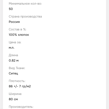
Минимальное кол-во:
50
Футер
Имитации материалов
Страна производства
Россия
Шелк Армани
Состав в %:
100% хлопок
Штапель
Цена за:
м.п.
Длина
0.82 м
Вид Ткани:
Ситец
Плотность:
86 +/- 7 гр/м2
Ширина:
80 см
Производитель: