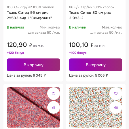
100 +/- 7 гр/м2 100% хлопок
86 +/- 7 гр/м2 100% хлопок
0.19 м
Ткань Ситец 95 см рис
0.28 м
Ткань Ситец 80 см рис
29503 вид 1 "Симфония"
21993-2
В наличии
Мин. кол-во
В наличии
Мин. кол-во
для заказа 50 /м.п.
для заказа 50 /м.п.
120,90
100,10
₽
₽
за м.п.
за м.п.
+120 бонус
+100 бонус
В корзину
В корзину
Цена за рулон: 6 045
₽
Цена за рулон: 5 005
₽