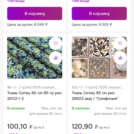
+120 бонус
+100 бонус
В корзину
В корзину
Цена за рулон: 6 045
₽
Цена за рулон: 5 005
₽
86 +/- 7 гр/м2 100% хлопок
100 +/- 7 гр/м2 100% хлопок
0.28 м
Ткань Ситец 80 см 85 гр рис
0.19 м
Ткань Ситец 95 см рис
20112-1 2
29503 вид 1 "Симфония"
В наличии
Мин. кол-во
В наличии
Мин. кол-во
для заказа 50 /м.п.
для заказа 50 /м.п.
100,10
120,90
₽
₽
за м.п.
за м.п.