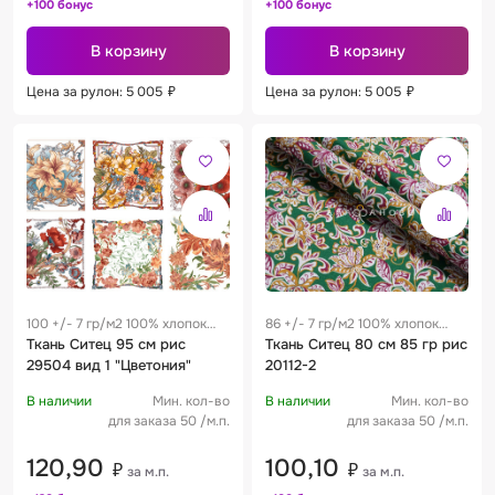
+100 бонус
+100 бонус
В корзину
В корзину
Цена за рулон: 5 005
₽
Цена за рулон: 5 005
₽
100 +/- 7 гр/м2 100% хлопок
86 +/- 7 гр/м2 100% хлопок
0.19 м
Ткань Ситец 95 см рис
0.28 м
Ткань Ситец 80 см 85 гр рис
29504 вид 1 "Цветония"
20112-2
В наличии
Мин. кол-во
В наличии
Мин. кол-во
для заказа 50 /м.п.
для заказа 50 /м.п.
120,90
100,10
₽
₽
за м.п.
за м.п.