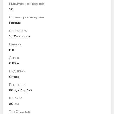
Минимальное кол-во:
50
Футер
Имитации материалов
Страна производства
Россия
Шелк Армани
Состав в %:
100% хлопок
Штапель
Цена за:
м.п.
Длина
0.82 м
Вид Ткани:
Ситец
Плотность:
86 +/- 7 гр/м2
Ширина:
80 см
Тип Отделки: