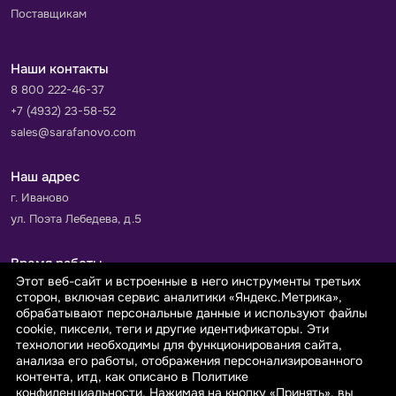
Поставщикам
Наши контакты
8 800 222-46-37
+7 (4932) 23-58-52
sales@sarafanovo.com
Наш адрес
г. Иваново
ул. Поэта Лебедева, д.5
Время работы
Этот веб-сайт и встроенные в него инструменты третьих
Пн-Пт с 9.00 до 18.00
сторон, включая сервис аналитики «Яндекс.Метрика»,
Сб-Вс: выходной
обрабатывают персональные данные и используют файлы
cookie, пиксели, теги и другие идентификаторы. Эти
технологии необходимы для функционирования сайта,
Принимаем к оплате
анализа его работы, отображения персонализированного
контента, итд, как описано в Политике
конфиденциальности. Нажимая на кнопку «Принять», вы