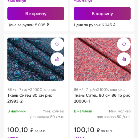
+100 бонус
+120 бонус
В корзину
В корзину
Цена за рулон: 5 005
₽
Цена за рулон: 6 045
₽
86 +/- 7 гр/м2 100% хлопок
86 +/- 7 гр/м2 100% хлопок
0.28 м
Ткань Ситец 80 см рис
0.28 м
Ткань Ситец 80 см 86 гр рис
21993-2
20906-1
В наличии
Мин. кол-во
В наличии
Мин. кол-во
для заказа 50 /м.п.
для заказа 50 /м.п.
100,10
100,10
₽
₽
за м.п.
за м.п.