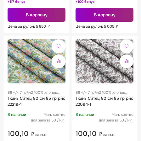
+117 бонус
+100 бонус
В корзину
В корзину
Цена за рулон: 5 850
₽
Цена за рулон: 5 005
₽
86 +/- 7 гр/м2 100% хлопок
86 +/- 7 гр/м2 100% хлопок
0.28 м
Ткань Ситец 80 см 85 гр рис
0.28 м
Ткань Ситец 80 см 85 гр рис
22219-1
22094-1
В наличии
Мин. кол-во
В наличии
Мин. кол-во
для заказа 50 /м.п.
для заказа 50 /м.п.
100,10
100,10
₽
₽
за м.п.
за м.п.