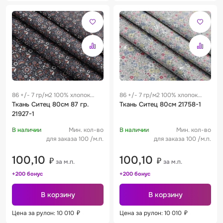
86 +/- 7 гр/м2 100% хлопок
86 +/- 7 гр/м2 100% хлопок
0.28 м
Ткань Ситец 80см 87 гр.
0.28 м
Ткань Ситец 80см 21758-1
21927-1
В наличии
Мин. кол-во
В наличии
Мин. кол-во
для заказа 100 /м.п.
для заказа 100 /м.п.
100,10
100,10
₽
₽
за м.п.
за м.п.
+200 бонус
+200 бонус
В корзину
В корзину
Цена за рулон: 10 010
₽
Цена за рулон: 10 010
₽