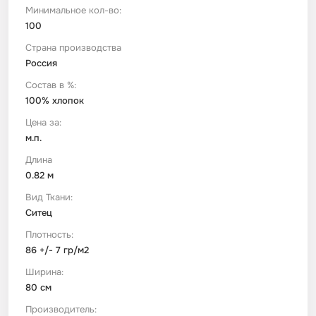
Минимальное кол-во:
100
Футер
Имитации материалов
Страна производства
Россия
Шелк Армани
Состав в %:
100% хлопок
Штапель
Цена за:
м.п.
Длина
0.82 м
Вид Ткани:
Ситец
Плотность:
86 +/- 7 гр/м2
Ширина:
80 см
Производитель: