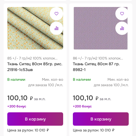
85 +/- 7 гр/м2 100% хлопок
86 +/- 7 гр/м2 100% хлопок
0.28 м
Ткань Ситец 80см 85гр. рис.
0.28 м
Ткань Ситец 80см 87 гр.
21916-1с53шв
8982-1
В наличии
Мин. кол-во
В наличии
Мин. кол-во
для заказа 100 /м.п.
для заказа 100 /м.п.
100,10
100,10
₽
₽
за м.п.
за м.п.
+200 бонус
+200 бонус
В корзину
В корзину
Цена за рулон: 10 010
₽
Цена за рулон: 10 010
₽