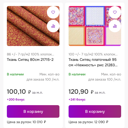
86 +/- 7 гр/м2 100% хлопок
100 +/- 7 гр/м2 100% хлопок
0.28 м
Ткань Ситец 80см 21715-2
0.19 м
Ткань Ситец платочный 95
см «Нежность» рис 21283
вид 3
В наличии
Мин. кол-во
В наличии
Мин. кол-во
для заказа 100 /м.п.
для заказа 100 /м.п.
100,10
120,90
₽
₽
за м.п.
за м.п.
+200 бонус
+241 бонус
В корзину
В корзину
Цена за рулон: 10 010
₽
Цена за рулон: 12 090
₽