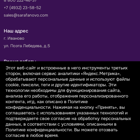
8 800 222-46-37
+7 (4932) 23-58-52
sales@sarafanovo.com
Наш адрес
г. Иваново
ул. Поэта Лебедева, д.5
Время работы
Этот веб-сайт и встроенные в него инструменты третьих
Пн-Пт с 9.00 до 18.00
сторон, включая сервис аналитики «Яндекс.Метрика»,
Сб-Вс: выходной
обрабатывают персональные данные и используют файлы
cookie, пиксели, теги и другие идентификаторы. Эти
технологии необходимы для функционирования сайта,
Принимаем к оплате
анализа его работы, отображения персонализированного
контента, итд, как описано в Политике
конфиденциальности. Нажимая на кнопку «Принять», вы
соглашаетесь с использованием указанных технологий и
подтверждаете свое согласие на обработку персональных
данных, в соответствии с условиями, описанными в
© 2026 sarafanovo.com - Интернет-магазин "САРАФАНОВО"
Политике конфиденциальности. Вы можете отозвать
специализируется на производстве, продаже тканей оптом и в
согласие в любое время.
розницу с доставкой по Роcсии и СНГ.