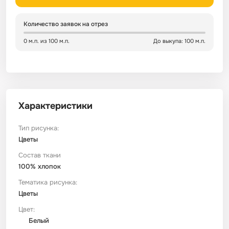
Сатин
Тик
Зеленый
Детский
Количество заявок на отрез
0 м.п. из 100 м.п.
До выкупа: 100 м.п.
Сатин Глосс
Тик наволочный
Синий
Праздничный
Сатин Жаккард
Тиси
Многоцветный
Еда
Характеристики
Сатин Страйп
ТиСи Твил
Город / архитектура
Тип рисунка:
Сатин Твил
Трикотаж
Морская тема
Цветы
Состав ткани
100% хлопок
Сетка
Тюль
Космос
Тематика рисунка:
Цветы
Ситец
Фланель
Техника / транспорт
Цвет:
Белый
Спанбонд
Флис
Этнический