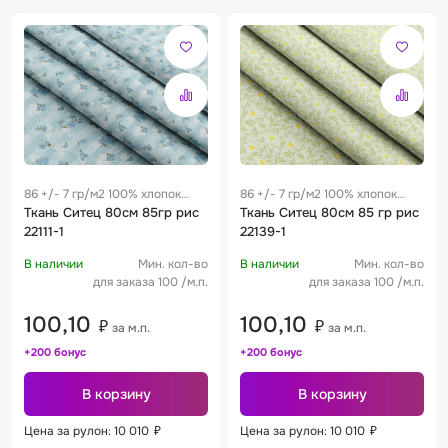
86 +/- 7 гр/м2 100% хлопок
86 +/- 7 гр/м2 100% хлопок
0.28 м
Ткань Ситец 80см 85гр рис
0.28 м
Ткань Ситец 80см 85 гр рис
22111-1
22139-1
В наличии
Мин. кол-во
В наличии
Мин. кол-во
для заказа 100 /м.п.
для заказа 100 /м.п.
100,10
100,10
₽
₽
за м.п.
за м.п.
+200 бонус
+200 бонус
В корзину
В корзину
Цена за рулон: 10 010
₽
Цена за рулон: 10 010
₽