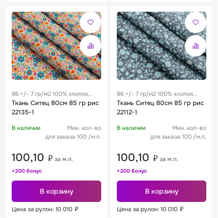
86 +/- 7 гр/м2 100% хлопок
86 +/- 7 гр/м2 100% хлопок
0.28 м
Ткань Ситец 80см 85 гр рис
0.28 м
Ткань Ситец 80см 85 гр рис
22135-1
22112-1
В наличии
Мин. кол-во
В наличии
Мин. кол-во
для заказа 100 /м.п.
для заказа 100 /м.п.
100,10
100,10
₽
₽
за м.п.
за м.п.
+200 бонус
+200 бонус
В корзину
В корзину
Цена за рулон: 10 010
₽
Цена за рулон: 10 010
₽