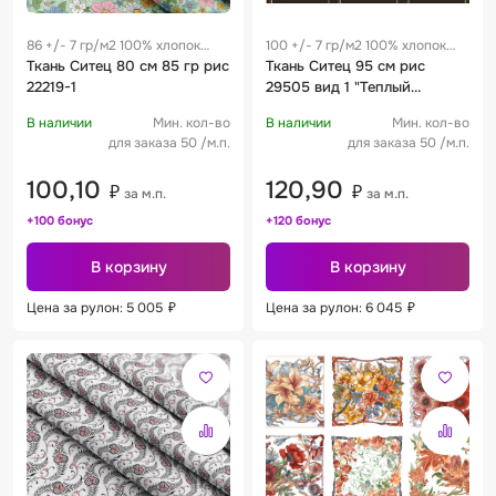
86 +/- 7 гр/м2 100% хлопок
100 +/- 7 гр/м2 100% хлопок
0.28 м
Ткань Ситец 80 см 85 гр рис
0.19 м
Ткань Ситец 95 см рис
22219-1
29505 вид 1 "Теплый
сумрак"
В наличии
Мин. кол-во
В наличии
Мин. кол-во
для заказа 50 /м.п.
для заказа 50 /м.п.
100,10
120,90
₽
₽
за м.п.
за м.п.
+100 бонус
+120 бонус
В корзину
В корзину
Цена за рулон: 5 005
₽
Цена за рулон: 6 045
₽