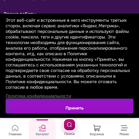
Время работы
Этот веб-сайт и встроенные в него инструменты третьих
Пн-Пт с 9.00 до 18.00
сторон, включая сервис аналитики «Яндекс.Метрика»,
Сб-Вс: выходной
обрабатывают персональные данные и используют файлы
cookie, пиксели, теги и другие идентификаторы. Эти
технологии необходимы для функционирования сайта,
Принимаем к оплате
анализа его работы, отображения персонализированного
контента, итд, как описано в Политике
конфиденциальности. Нажимая на кнопку «Принять», вы
соглашаетесь с использованием указанных технологий и
подтверждаете свое согласие на обработку персональных
данных, в соответствии с условиями, описанными в
© 2026 sarafanovo.com - Интернет-магазин "САРАФАНОВО"
Политике конфиденциальности. Вы можете отозвать
специализируется на производстве, продаже тканей оптом и в
согласие в любое время.
розницу с доставкой по Роcсии и СНГ.
Политика конфиденциальности
Политика обработки персональных данных
Поиск
Главная
Каталог
Корзина
Меню