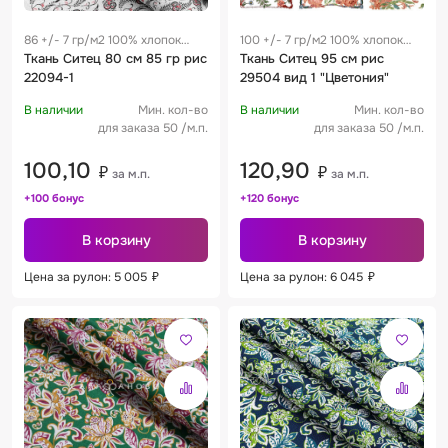
86 +/- 7 гр/м2 100% хлопок
100 +/- 7 гр/м2 100% хлопок
0.28 м
Ткань Ситец 80 см 85 гр рис
0.19 м
Ткань Ситец 95 см рис
22094-1
29504 вид 1 "Цветония"
В наличии
Мин. кол-во
В наличии
Мин. кол-во
для заказа 50 /м.п.
для заказа 50 /м.п.
100,10
120,90
₽
₽
за м.п.
за м.п.
+100 бонус
+120 бонус
В корзину
В корзину
Цена за рулон: 5 005
₽
Цена за рулон: 6 045
₽