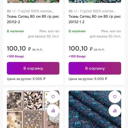
86 +/- 7 гр/м2 100% хлопок
86 +/- 7 гр/м2 100% хлопок
0.28 м
Ткань Ситец 80 см 85 гр рис
0.28 м
Ткань Ситец 80 см 85 гр рис
20112-2
20112-1 2
В наличии
Мин. кол-во
В наличии
Мин. кол-во
для заказа 50 /м.п.
для заказа 50 /м.п.
100,10
100,10
₽
₽
за м.п.
за м.п.
+100 бонус
+100 бонус
В корзину
В корзину
Цена за рулон: 5 005
₽
Цена за рулон: 5 005
₽