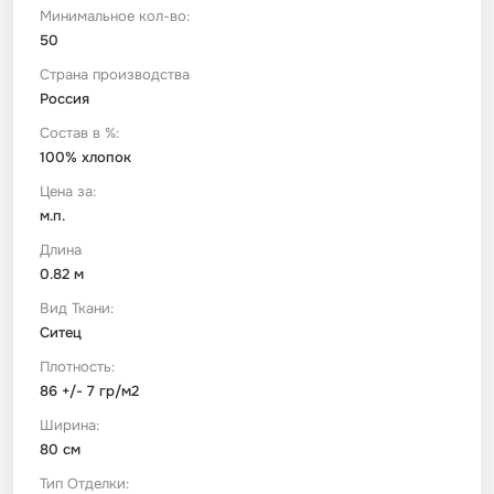
Минимальное кол-во:
50
Футер
Имитации материалов
Страна производства
Россия
Шелк Армани
Состав в %:
100% хлопок
Штапель
Цена за:
м.п.
Длина
0.82 м
Вид Ткани:
Ситец
Плотность:
86 +/- 7 гр/м2
Ширина:
80 см
Тип Отделки: