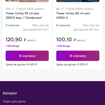
100 +/- 7 гр/м2 100% хлопок
86 +/- 7 гр/м2 100% хлопок
0.19 м
Ткань Ситец 95 см рис
0.28 м
Ткань Ситец 80 см рис
29503 вид 1 "Симфония"
21993-2
В наличии
Мин. кол-во
В наличии
Мин. кол-во
для заказа 50 /м.п.
для заказа 50 /м.п.
120,90
100,10
₽
₽
за м.п.
за м.п.
+120 бонус
+100 бонус
В корзину
В корзину
Цена за рулон: 6 045
₽
Цена за рулон: 5 005
₽
Каталог
Ткани для дома