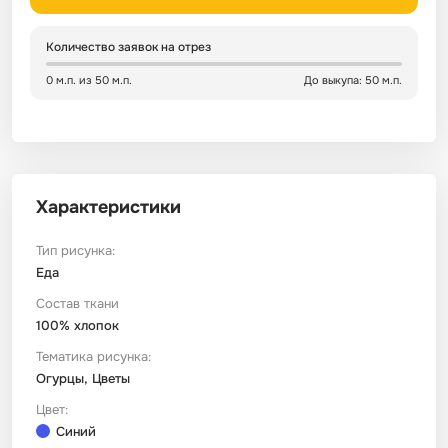
Сатин
Тик
Зеленый
Детский
Количество заявок на отрез
0 м.п. из 50 м.п.
До выкупа: 50 м.п.
Сатин Глосс
Тик наволочный
Синий
Праздничный
Сатин Жаккард
Тиси
Многоцветный
Еда
Характеристики
Сатин Страйп
ТиСи Твил
Город / архитектура
Тип рисунка:
Сатин Твил
Трикотаж
Морская тема
Еда
Состав ткани
100% хлопок
Сетка
Тюль
Космос
Тематика рисунка:
Огурцы, Цветы
Ситец
Фланель
Техника / транспорт
Цвет:
Синий
Спанбонд
Флис
Этнический