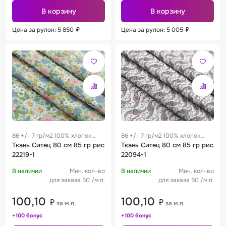
В корзину
В корзину
Цена за рулон: 5 850
₽
Цена за рулон: 5 005
₽
86 +/- 7 гр/м2 100% хлопок
86 +/- 7 гр/м2 100% хлопок
0.28 м
Ткань Ситец 80 см 85 гр рис
0.28 м
Ткань Ситец 80 см 85 гр рис
22219-1
22094-1
В наличии
Мин. кол-во
В наличии
Мин. кол-во
для заказа 50 /м.п.
для заказа 50 /м.п.
100,10
100,10
₽
₽
за м.п.
за м.п.
+100 бонус
+100 бонус