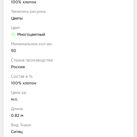
100% хлопок
Тематика рисунка:
Футер
Имитации материалов
Цветы
Цвет:
Шелк Армани
Многоцветный
Минимальное кол-во:
Штапель
50
Страна производства
Россия
Состав в %:
100% хлопок
Цена за:
м.п.
Длина
0.82 м
Вид Ткани:
Ситец