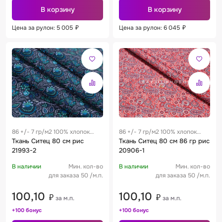
В корзину
В корзину
Цена за рулон: 5 005
₽
Цена за рулон: 6 045
₽
86 +/- 7 гр/м2 100% хлопок
86 +/- 7 гр/м2 100% хлопок
0.28 м
Ткань Ситец 80 см рис
0.28 м
Ткань Ситец 80 см 86 гр рис
21993-2
20906-1
В наличии
Мин. кол-во
В наличии
Мин. кол-во
для заказа 50 /м.п.
для заказа 50 /м.п.
100,10
100,10
₽
₽
за м.п.
за м.п.
+100 бонус
+100 бонус