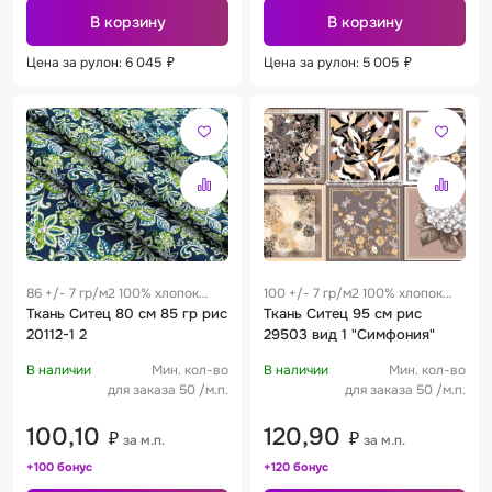
В корзину
В корзину
Цена за рулон: 6 045
₽
Цена за рулон: 5 005
₽
86 +/- 7 гр/м2 100% хлопок
100 +/- 7 гр/м2 100% хлопок
0.28 м
Ткань Ситец 80 см 85 гр рис
0.19 м
Ткань Ситец 95 см рис
20112-1 2
29503 вид 1 "Симфония"
В наличии
Мин. кол-во
В наличии
Мин. кол-во
для заказа 50 /м.п.
для заказа 50 /м.п.
100,10
120,90
₽
₽
за м.п.
за м.п.
+100 бонус
+120 бонус