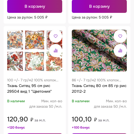
В корзину
В корзину
Цена за рулон: 5 005
₽
Цена за рулон: 5 005
₽
100 +/- 7 гр/м2 100% хлопок
86 +/- 7 гр/м2 100% хлопок
0.19 м
Ткань Ситец 95 см рис
0.28 м
Ткань Ситец 80 см 85 гр рис
29504 вид 1 "Цветония"
20112-2
В наличии
Мин. кол-во
В наличии
Мин. кол-во
для заказа 50 /м.п.
для заказа 50 /м.п.
120,90
100,10
₽
₽
за м.п.
за м.п.
+120 бонус
+100 бонус