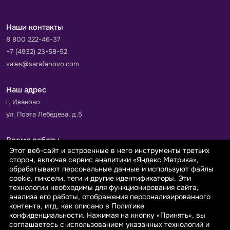
Наши контакты
8 800 222-46-37
+7 (4932) 23-58-52
sales@sarafanovo.com
Наш адрес
г. Иваново
ул. Поэта Лебедева, д.5
Время работы
Этот веб-сайт и встроенные в него инструменты третьих
Пн-Пт с 9.00 до 18.00
сторон, включая сервис аналитики «Яндекс.Метрика»,
Сб-Вс: выходной
обрабатывают персональные данные и используют файлы
cookie, пиксели, теги и другие идентификаторы. Эти
технологии необходимы для функционирования сайта,
Принимаем к оплате
анализа его работы, отображения персонализированного
контента, итд, как описано в Политике
конфиденциальности. Нажимая на кнопку «Принять», вы
соглашаетесь с использованием указанных технологий и