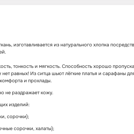
кань, изготавливается из натурального хлопка посредс
ей.
сть, тонкость и мягкость. Способность хорошо пропускат
 нет равных! Из ситца шьют лёгкие платья и сарафаны д
 комфорта и прохлады.
о не раздражает кожу.
щих изделий:
и, сорочки);
чные сорочки, халаты);