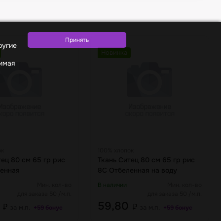
ругие
Новинка
жимая
ок
100% хлопок
тец 80 см 65 гр рис
Ткань Ситец 80 см 65 гр рис
енная
8С Отбеленная на воду
Мин. кол-во
В наличии
Мин. кол-во
для заказа 50 /м.п.
для заказа 50 /м.п.
0
59,80
₽
₽
за м.п.
за м.п.
+59 бонус
+59 бонус