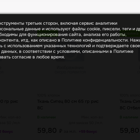
инструменты третьих сторон, включая сервис аналитики
сональные данные и используют файлы cookie, пиксели, теги и д
Новинка
Новинка
бходимы для функционирования сайта, анализа его работы,
онтента, итд, как описано в Политике конфиденциальности. На
сь с использованием указанных технологий и подтверждаете свое
 данных, в соответствии с условиями, описанными в Политике
вать согласие в любое время.
100% хлопок
100% хлоп
0 гр рис
Ткань Ситец 80 см 65 гр рис
Ткань Си
8С
8С Отбел
Мин. кол-во
В наличии
Мин. кол-во
В наличии
аза 50 /м.п.
для заказа 50 /м.п.
59,80
59,8
₽
за м.п.
2 бонус
+59 бонус