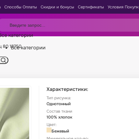
а
Способы Оплаты
Скидки и бонусы
Сертификаты
Условия Покупк
Все категории
ц 80 12750
Все категории
Характеристики:
Тип рисунка:
Однотонный
Состав ткани
100% хлопок
Цвет:
Бежевый
Минимальное кол-во: