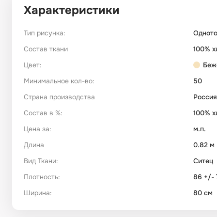
Характеристики
Тип рисунка:
Однот
Состав ткани
100% х
Цвет:
Беж
Минимальное кол-во:
50
Страна производства
Россия
Состав в %:
100% х
Цена за:
м.п.
Длина
0.82 м
Вид Ткани:
Ситец
Плотность:
86 +/- 
Ширина:
80 см