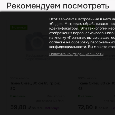
Рекомендуем посмотреть
Этот веб-сайт и встроенные в него 
«Яндекс.Метрика», обрабатывают пер
Новинка
Новинка
идентификаторы. Эти технологии нео
отображения персонализированного к
на кнопку «Принять», вы соглашаете
согласие на обработку персональных
конфиденциальности. Вы можете отоз
Политика конфиденциальности
100% хлопок
100% хлопок
Ткань Ситец 80 см 65 гр рис
Ткань Ситец 80 см 10
8С
43
В наличии
Мин. кол-во
В наличии
для заказа 50 /м.п.
для зак
59,80
72,80
₽
₽
за м.п.
за м.п.
+59 бонус
+7