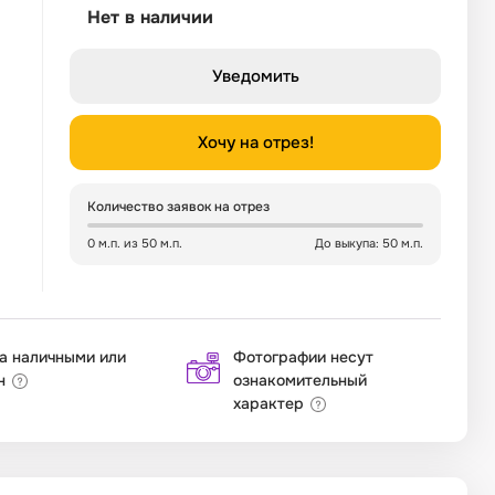
Нет в наличии
Уведомить
Хочу на отрез!
Количество заявок на отрез
0 м.п. из 50 м.п.
До выкупа: 50 м.п.
а наличными или
Фотографии несут
н
ознакомительный
характер