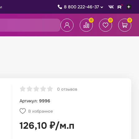
8 800 222-46-37
и
0
0
0
0 отзывов
Артикул:
9996
В избранное
126,10
₽
/
м.п