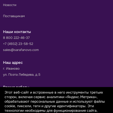
Новости
Поставщикам
Наши контакты
8 800 222-46-37
+7 (4932) 23-58-52
sales@sarafanovo.com
Наш адрес
г. Иваново
ул. Поэта Лебедева, д.5
Время работы
Этот веб-сайт и встроенные в него инструменты третьих
Пн-Пт с 9.00 до 18.00
сторон, включая сервис аналитики «Яндекс.Метрика»,
Сб-Вс: выходной
обрабатывают персональные данные и используют файлы
cookie, пиксели, теги и другие идентификаторы. Эти
технологии необходимы для функционирования сайта,
Принимаем к оплате