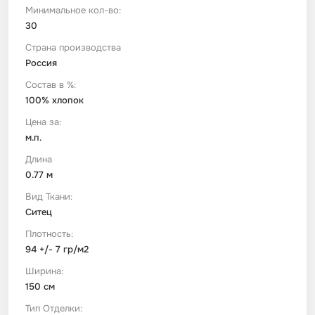
Минимальное кол-во:
30
Футер
Имитации материалов
Страна производства
Россия
Шелк Армани
Состав в %:
100% хлопок
Штапель
Цена за:
м.п.
Длина
0.77 м
Вид Ткани:
Ситец
Плотность:
94 +/- 7 гр/м2
Ширина:
150 см
Тип Отделки: