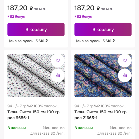
187,20
187,20
₽
₽
за м.п.
за м.п.
+112 бонус
+112 бонус
В корзину
В корзину
Цена за рулон: 5 616
₽
Цена за рулон: 5 616
₽
94 +/- 7 гр/м2 100% хлопок
94 +/- 7 гр/м2 100% хлопок
0.28 м
Ткань Ситец 150 см 100 гр
0.28 м
Ткань Ситец 150 см 100 гр
рис 9656-1
рис 21665-1
В наличии
Мин. кол-во
В наличии
Мин. кол-во
для заказа 30 /м.п.
для заказа 30 /м.п.