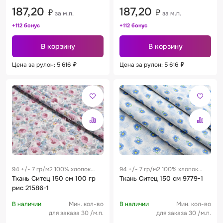
187,20
187,20
₽
₽
за м.п.
за м.п.
+112 бонус
+112 бонус
В корзину
В корзину
Цена за рулон: 5 616
₽
Цена за рулон: 5 616
₽
94 +/- 7 гр/м2 100% хлопок
94 +/- 7 гр/м2 100% хлопок
0.28 м
Ткань Ситец 150 см 100 гр
0.28 м
Ткань Ситец 150 см 9779-1
рис 21586-1
В наличии
Мин. кол-во
В наличии
Мин. кол-во
для заказа 30 /м.п.
для заказа 30 /м.п.