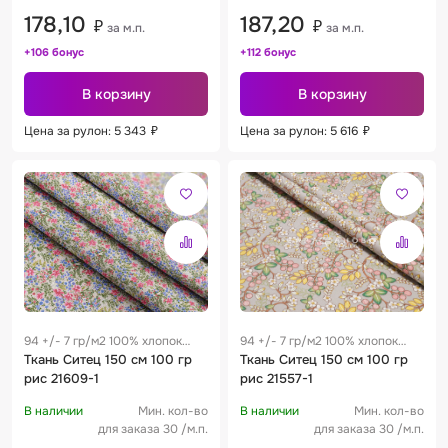
178,10
187,20
₽
₽
за м.п.
за м.п.
+106 бонус
+112 бонус
В корзину
В корзину
Цена за рулон: 5 343
₽
Цена за рулон: 5 616
₽
94 +/- 7 гр/м2 100% хлопок
94 +/- 7 гр/м2 100% хлопок
0.28 м
Ткань Ситец 150 см 100 гр
0.28 м
Ткань Ситец 150 см 100 гр
рис 21609-1
рис 21557-1
В наличии
Мин. кол-во
В наличии
Мин. кол-во
для заказа 30 /м.п.
для заказа 30 /м.п.