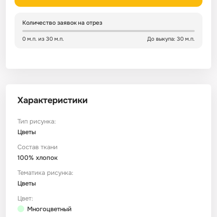
Сатин
Тик
Зеленый
Детский
Количество заявок на отрез
0 м.п. из 30 м.п.
До выкупа: 30 м.п.
Сатин Глосс
Тик наволочный
Синий
Праздничный
Сатин Жаккард
Тиси
Многоцветный
Еда
Характеристики
Сатин Страйп
ТиСи Твил
Город / архитектура
Тип рисунка:
Сатин Твил
Трикотаж
Морская тема
Цветы
Состав ткани
100% хлопок
Сетка
Тюль
Космос
Тематика рисунка:
Цветы
Ситец
Фланель
Техника / транспорт
Цвет:
Многоцветный
Спанбонд
Флис
Этнический