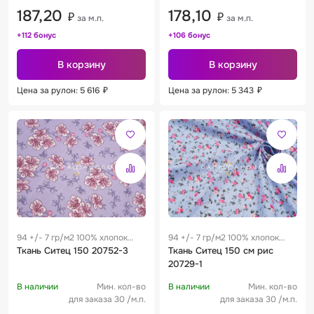
187,20
178,10
₽
₽
за м.п.
за м.п.
+112 бонус
+106 бонус
В корзину
В корзину
Цена за рулон: 5 616
₽
Цена за рулон: 5 343
₽
94 +/- 7 гр/м2 100% хлопок
94 +/- 7 гр/м2 100% хлопок
0.28 м
Ткань Ситец 150 20752-3
0.28 м
Ткань Ситец 150 см рис
20729-1
В наличии
Мин. кол-во
В наличии
Мин. кол-во
для заказа 30 /м.п.
для заказа 30 /м.п.