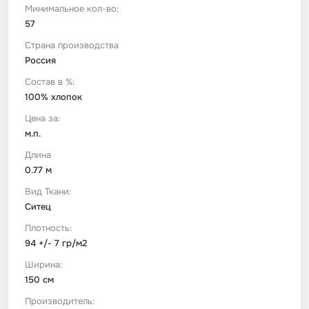
Минимальное кол-во:
57
Футер
Имитации материалов
Страна производства
Россия
Шелк Армани
Состав в %:
100% хлопок
Штапель
Цена за:
м.п.
Длина
0.77 м
Вид Ткани:
Ситец
Плотность:
94 +/- 7 гр/м2
Ширина:
150 см
Производитель: