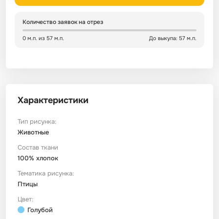
Сатин
Тик
Зеленый
Детский
Количество заявок на отрез
0 м.п. из 57 м.п.
До выкупа: 57 м.п.
Сатин Глосс
Тик наволочный
Синий
Праздничный
Сатин Жаккард
Тиси
Многоцветный
Еда
Характеристики
Сатин Страйп
ТиСи Твил
Город / архитектура
Тип рисунка:
Животные
Сатин Твил
Трикотаж
Морская тема
Состав ткани
100% хлопок
Сетка
Тюль
Космос
Тематика рисунка:
Птицы
Ситец
Фланель
Техника / транспорт
Цвет:
Голубой
Спанбонд
Флис
Этнический