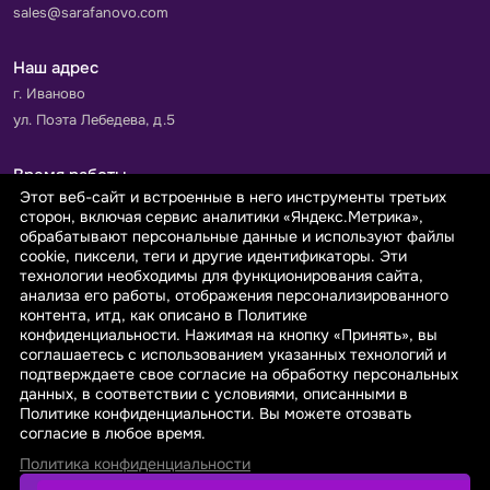
sales@sarafanovo.com
Наш адрес
г. Иваново
ул. Поэта Лебедева, д.5
Время работы
Этот веб-сайт и встроенные в него инструменты третьих
Пн-Пт с 9.00 до 18.00
сторон, включая сервис аналитики «Яндекс.Метрика»,
Сб-Вс: выходной
обрабатывают персональные данные и используют файлы
cookie, пиксели, теги и другие идентификаторы. Эти
технологии необходимы для функционирования сайта,
Принимаем к оплате
анализа его работы, отображения персонализированного
контента, итд, как описано в Политике
конфиденциальности. Нажимая на кнопку «Принять», вы
соглашаетесь с использованием указанных технологий и
подтверждаете свое согласие на обработку персональных
данных, в соответствии с условиями, описанными в
© 2026 sarafanovo.com - Интернет-магазин "САРАФАНОВО"
Политике конфиденциальности. Вы можете отозвать
специализируется на производстве, продаже тканей оптом и в
согласие в любое время.
розницу с доставкой по Роcсии и СНГ.
Политика конфиденциальности
Политика обработки персональных данных