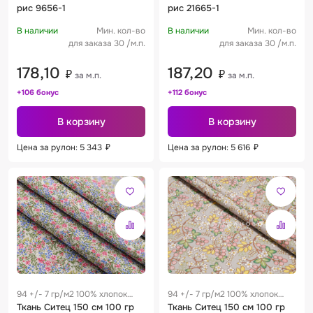
рис 9656-1
рис 21665-1
В наличии
Мин. кол-во
В наличии
Мин. кол-во
для заказа 30 /м.п.
для заказа 30 /м.п.
178,10
187,20
₽
₽
за м.п.
за м.п.
+106 бонус
+112 бонус
В корзину
В корзину
Цена за рулон: 5 343
₽
Цена за рулон: 5 616
₽
94 +/- 7 гр/м2 100% хлопок
94 +/- 7 гр/м2 100% хлопок
0.28 м
Ткань Ситец 150 см 100 гр
0.28 м
Ткань Ситец 150 см 100 гр