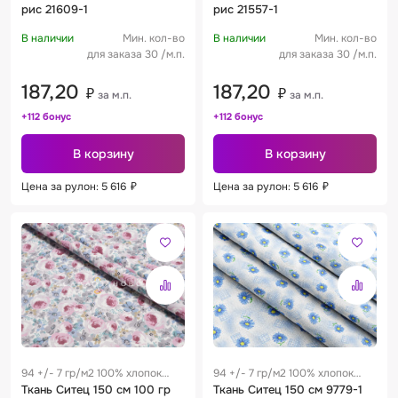
рис 21609-1
рис 21557-1
В наличии
Мин. кол-во
В наличии
Мин. кол-во
для заказа 30 /м.п.
для заказа 30 /м.п.
187,20
187,20
₽
₽
за м.п.
за м.п.
+112 бонус
+112 бонус
В корзину
В корзину
Цена за рулон: 5 616
₽
Цена за рулон: 5 616
₽
94 +/- 7 гр/м2 100% хлопок
94 +/- 7 гр/м2 100% хлопок
0.28 м
Ткань Ситец 150 см 100 гр
0.28 м
Ткань Ситец 150 см 9779-1