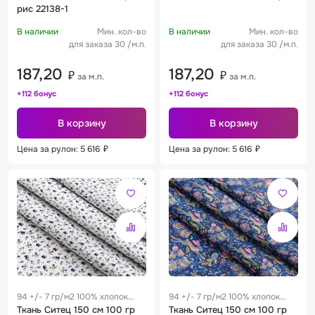
рис 22138-1
В наличии
Мин. кол-во
В наличии
Мин. кол-во
для заказа 30 /м.п.
для заказа 30 /м.п.
187,20
187,20
₽
₽
за м.п.
за м.п.
+112 бонус
+112 бонус
В корзину
В корзину
Цена за рулон: 5 616
₽
Цена за рулон: 5 616
₽
94 +/- 7 гр/м2 100% хлопок
94 +/- 7 гр/м2 100% хлопок
0.28 м
Ткань Ситец 150 см 100 гр
0.28 м
Ткань Ситец 150 см 100 гр