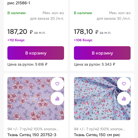
рис 21586-1
В наличии
Мин. кол-во
В наличии
Мин. кол-во
для заказа 30 /м.п.
для заказа 30 /м.п.
187,20
178,10
₽
₽
за м.п.
за м.п.
+112 бонус
+106 бонус
В корзину
В корзину
Цена за рулон: 5 616
₽
Цена за рулон: 5 343
₽
94 +/- 7 гр/м2 100% хлопок
94 +/- 7 гр/м2 100% хлопок
0.28 м
Ткань Ситец 150 20752-3
0.28 м
Ткань Ситец 150 см рис