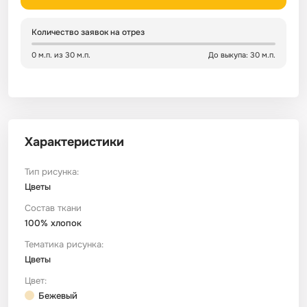
Сатин
Тик
Зеленый
Детский
Количество заявок на отрез
0 м.п. из 30 м.п.
До выкупа: 30 м.п.
Сатин Глосс
Тик наволочный
Синий
Праздничный
Сатин Жаккард
Тиси
Многоцветный
Еда
Характеристики
Сатин Страйп
ТиСи Твил
Город / архитектура
Тип рисунка:
Сатин Твил
Трикотаж
Морская тема
Цветы
Состав ткани
100% хлопок
Сетка
Тюль
Космос
Тематика рисунка:
Цветы
Ситец
Фланель
Техника / транспорт
Цвет:
Бежевый
Спанбонд
Флис
Этнический