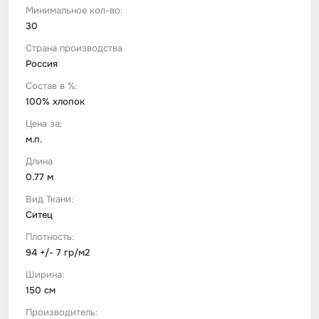
Минимальное кол-во:
30
Футер
Имитации материалов
Страна производства
Россия
Шелк Армани
Состав в %:
100% хлопок
Штапель
Цена за:
м.п.
Длина
0.77 м
Вид Ткани:
Ситец
Плотность:
94 +/- 7 гр/м2
Ширина:
150 см
Производитель: