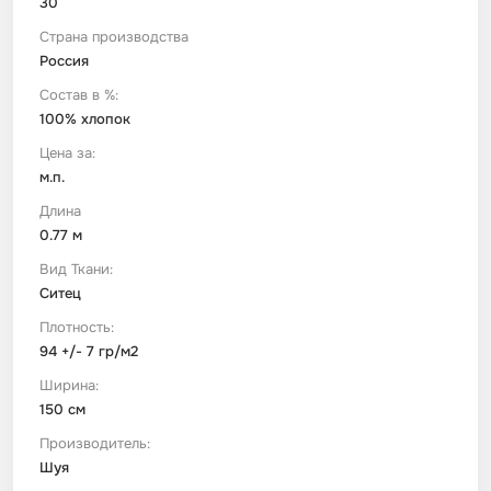
30
Страна производства
Футер
Имитации материалов
Россия
Состав в %:
Шелк Армани
100% хлопок
Цена за:
м.п.
Штапель
Длина
0.77 м
Вид Ткани:
Ситец
Плотность:
94 +/- 7 гр/м2
Ширина:
150 см
Производитель:
Шуя