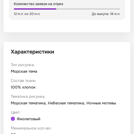
Количество заявок на отрез
Сатин
Тик
Зеленый
Детский
12 м.п. из 30 м.п.
До выкупа: 18 м.п.
Сатин Глосс
Тик наволочный
Синий
Праздничный
Сатин Жаккард
Тиси
Многоцветный
Еда
Характеристики
Сатин Страйп
ТиСи Твил
Город / архитектура
Тип рисунка:
Морская тема
Состав ткани
Сатин Твил
Трикотаж
Морская тема
100% хлопок
Тематика рисунка:
Сетка
Тюль
Космос
Морская тематика, Небесная тематика, Ночные мотивы
Цвет:
Ситец
Фланель
Техника / транспорт
Фиолетовый
Минимальное кол-во:
Спанбонд
Флис
Этнический