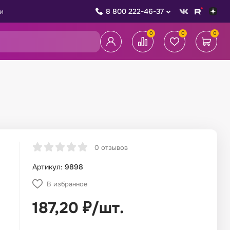
8 800 222-46-37
и
0
0
0
0 отзывов
Артикул:
9898
В избранное
187,20
₽
/
шт.