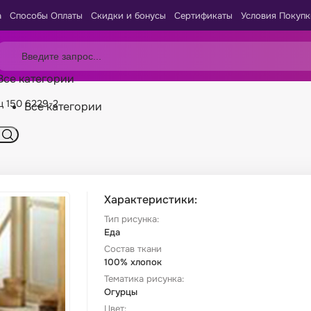
а
Способы Оплаты
Скидки и бонусы
Сертификаты
Условия Покупк
Все категории
ц 150 6229-2
Все категории
Характеристики:
Тип рисунка:
Еда
Состав ткани
100% хлопок
Тематика рисунка:
Огурцы
Цвет: