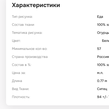
Характеристики
Тип рисунка:
Еда
Состав ткани
100% х
Тематика рисунка:
Огурц
Цвет:
Бел
Минимальное кол-во:
57
Страна производства
Россия
Состав в %:
100% х
Цена за:
м.п.
Длина
0.77 м
Вид Ткани:
Ситец
Плотность:
94 +/- 