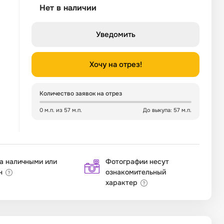
Нет в наличии
Уведомить
Хочу на отрез!
Количество заявок на отрез
0 м.п. из 57 м.п.
До выкупа: 57 м.п.
а наличными или
Фотографии несут
н
ознакомительный
характер