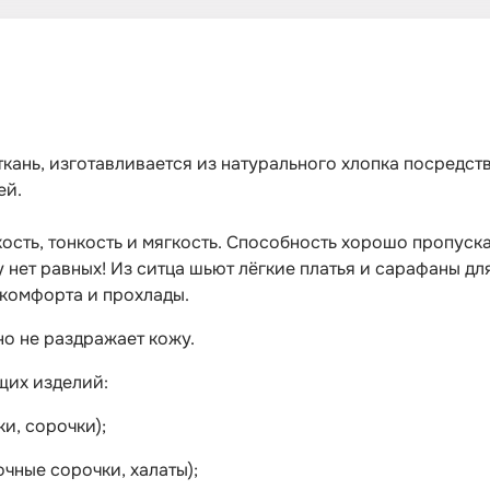
кань, изготавливается из натурального хлопка посредс
ей.
сть, тонкость и мягкость. Способность хорошо пропускат
 нет равных! Из ситца шьют лёгкие платья и сарафаны д
 комфорта и прохлады.
о не раздражает кожу.
щих изделий:
и, сорочки);
чные сорочки, халаты);