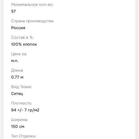
Минимальное кол-во:
57
Футер
Имитации материалов
Страна производства
Россия
Шелк Армани
Состав в %:
100% хлопок
Штапель
Цена за:
м.п.
Длина
0.77 м
Вид Ткани:
Ситец
Плотность:
94 +/- 7 гр/м2
Ширина:
150 см
Тип Отделки: