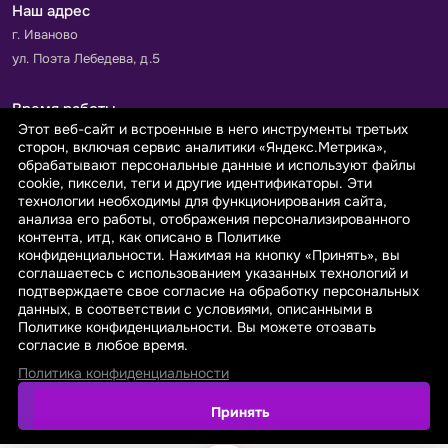
Наш адрес
г. Иваново
ул. Поэта Лебедева, д.5
Время работы
Этот веб-сайт и встроенные в него инструменты третьих
Пн-Пт с 9.00 до 18.00
сторон, включая сервис аналитики «Яндекс.Метрика»,
Сб-Вс: выходной
обрабатывают персональные данные и используют файлы
cookie, пиксели, теги и другие идентификаторы. Эти
технологии необходимы для функционирования сайта,
Принимаем к оплате
анализа его работы, отображения персонализированного
контента, итд, как описано в Политике
конфиденциальности. Нажимая на кнопку «Принять», вы
соглашаетесь с использованием указанных технологий и
подтверждаете свое согласие на обработку персональных
данных, в соответствии с условиями, описанными в
© 2026 sarafanovo.com - Интернет-магазин "САРАФАНОВО"
Политике конфиденциальности. Вы можете отозвать
специализируется на производстве, продаже тканей оптом и в
согласие в любое время.
розницу с доставкой по Роcсии и СНГ.
Политика конфиденциальности
Политика обработки персональных данных