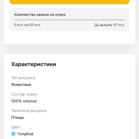
Сатин
Тик
Зеленый
Детский
Количество заявок на отрез
0 м.п. из 57 м.п.
До выкупа: 57 м.п.
Сатин Глосс
Тик наволочный
Синий
Праздничный
Сатин Жаккард
Тиси
Многоцветный
Еда
Характеристики
Сатин Страйп
ТиСи Твил
Город / архитектура
Тип рисунка:
Сатин Твил
Трикотаж
Морская тема
Животные
Состав ткани
100% хлопок
Сетка
Тюль
Космос
Тематика рисунка:
Птицы
Ситец
Фланель
Техника / транспорт
Цвет:
Голубой
Спанбонд
Флис
Этнический