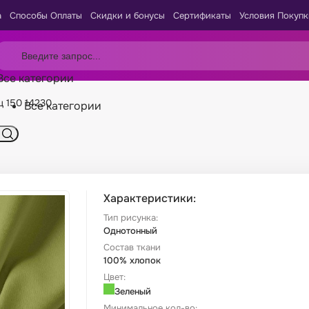
а
Способы Оплаты
Скидки и бонусы
Сертификаты
Условия Покупк
Все категории
ц 150 14230
Все категории
Характеристики:
Тип рисунка:
Однотонный
Состав ткани
100% хлопок
Цвет:
Зеленый
Минимальное кол-во: