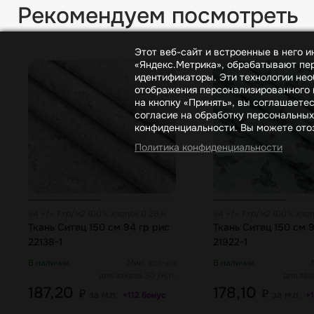
Рекомендуем посмотреть
Этот веб-сайт и встроенные в него 
«Яндекс.Метрика», обрабатывают пер
идентификаторы. Эти технологии нео
отображения персонализированного к
на кнопку «Принять», вы соглашаете
согласие на обработку персональных
конфиденциальности. Вы можете отоз
Политика конфиденциальности
94 +/- 7 гр/м2 100% хлопок 0.28 м
94 +/- 7 гр/м2 100% хлоп
Ткань Ситец 150 см 94 гр рис
Ткань Ситец 150 см 9
22138-1
21922-1
В наличии
Мин. кол-во
В наличии
для заказа 30 /м.п.
для зак
187,20
178,10
₽
₽
за м.п.
за м.п.
+112 бонус
+