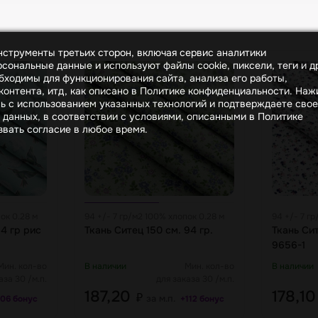
инструменты третьих сторон, включая сервис аналитики
сональные данные и используют файлы cookie, пиксели, теги и д
бходимы для функционирования сайта, анализа его работы,
онтента, итд, как описано в Политике конфиденциальности. На
сь с использованием указанных технологий и подтверждаете свое
 данных, в соответствии с условиями, описанными в Политике
вать согласие в любое время.
ок 0.28 м
94 +/- 7 гр/м2 100% хлопок 0.28 м
94 +/- 7 г
4 гр рис
Ткань Ситец 150 см. 94 гр.
Ткань Сит
9656-1
Мин. кол-во
В наличии
Мин. кол-во
В наличии
аза 30 /м.п.
для заказа 30 /м.п.
187,20
178,1
₽
за м.п.
106 бонус
+112 бонус