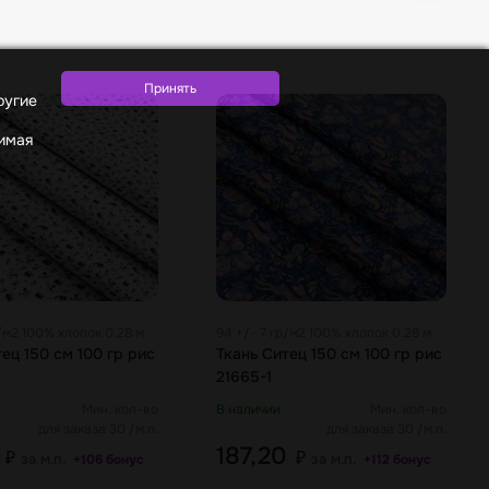
ругие
жимая
р/м2 100% хлопок 0.28 м
94 +/- 7 гр/м2 100% хлопок 0.28 м
ец 150 см 100 гр рис
Ткань Ситец 150 см 100 гр рис
21665-1
Мин. кол-во
В наличии
Мин. кол-во
для заказа 30 /м.п.
для заказа 30 /м.п.
0
187,20
₽
₽
за м.п.
за м.п.
+106 бонус
+112 бонус