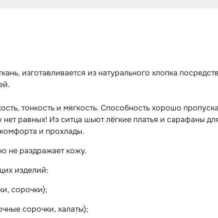
кань, изготавливается из натурального хлопка посредс
ей.
сть, тонкость и мягкость. Способность хорошо пропускат
 нет равных! Из ситца шьют лёгкие платья и сарафаны д
 комфорта и прохлады.
о не раздражает кожу.
щих изделий:
и, сорочки);
чные сорочки, халаты);