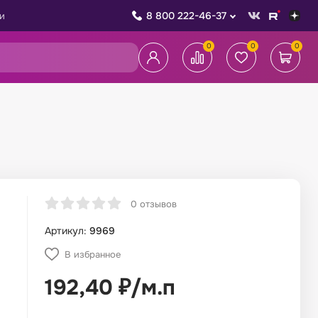
8 800 222-46-37
и
0
0
0
0 отзывов
Артикул:
9969
В избранное
192,40
₽
/
м.п