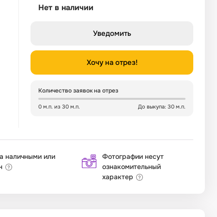
Нет в наличии
Уведомить
Хочу на отрез!
Количество заявок на отрез
0 м.п. из 30 м.п.
До выкупа: 30 м.п.
а наличными или
Фотографии несут
н
ознакомительный
характер