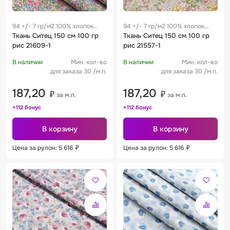
94 +/- 7 гр/м2 100% хлопок
94 +/- 7 гр/м2 100% хлопок
0.28 м
Ткань Ситец 150 см 100 гр
0.28 м
Ткань Ситец 150 см 100 гр
рис 21609-1
рис 21557-1
В наличии
Мин. кол-во
В наличии
Мин. кол-во
для заказа 30 /м.п.
для заказа 30 /м.п.
187,20
187,20
₽
₽
за м.п.
за м.п.
+112 бонус
+112 бонус
В корзину
В корзину
Цена за рулон: 5 616
₽
Цена за рулон: 5 616
₽