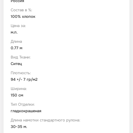
Россия
Состав в %:
Футер
Имитации материалов
100% хлопок
Цена за:
Шелк Армани
м.п.
Длина
0.77 м
Штапель
Вид Ткани:
Ситец
Плотность:
94 +/- 7 гр/м2
Ширина:
150 см
Тип Отделки:
гладкокрашеная
Длина намотки стандартного рулона:
30-35 м.