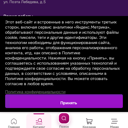
ул. Поэта Лебедева, д.5
Время работы
Этот веб-сайт и встроенные в него инструменты третьих
Пн-Пт с 9.00 до 18.00
сторон, включая сервис аналитики «Яндекс.Метрика»,
Сб-Вс: выходной
обрабатывают персональные данные и используют файлы
cookie, пиксели, теги и другие идентификаторы. Эти
технологии необходимы для функционирования сайта,
Принимаем к оплате
анализа его работы, отображения персонализированного
контента, итд, как описано в Политике
конфиденциальности. Нажимая на кнопку «Принять», вы
соглашаетесь с использованием указанных технологий и
подтверждаете свое согласие на обработку персональных
данных, в соответствии с условиями, описанными в
© 2026 sarafanovo.com - Интернет-магазин "САРАФАНОВО"
Политике конфиденциальности. Вы можете отозвать
специализируется на производстве, продаже тканей оптом и в
согласие в любое время.
розницу с доставкой по Роcсии и СНГ.
Политика конфиденциальности
Политика обработки персональных данных
Поиск
Главная
Каталог
Корзина
Меню