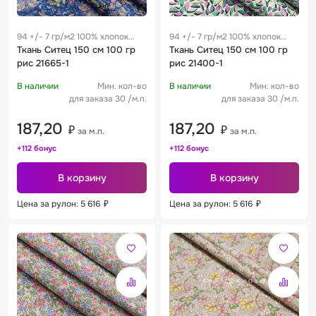
94 +/- 7 гр/м2 100% хлопок
94 +/- 7 гр/м2 100% хлопок
0.28 м
Ткань Ситец 150 см 100 гр
0.28 м
Ткань Ситец 150 см 100 гр
рис 21665-1
рис 21400-1
В наличии
Мин. кол-во
В наличии
Мин. кол-во
для заказа 30 /м.п.
для заказа 30 /м.п.
187,20
187,20
₽
₽
за м.п.
за м.п.
+112 бонус
+112 бонус
В корзину
В корзину
Цена за рулон: 5 616
₽
Цена за рулон: 5 616
₽