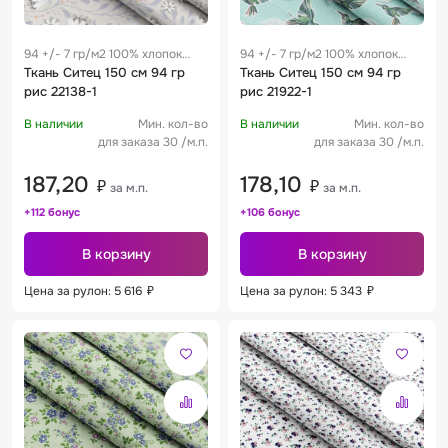
94 +/- 7 гр/м2 100% хлопок
94 +/- 7 гр/м2 100% хлопок
0.28 м
Ткань Ситец 150 см 94 гр
0.28 м
Ткань Ситец 150 см 94 гр
рис 22138-1
рис 21922-1
В наличии
Мин. кол-во
В наличии
Мин. кол-во
для заказа 30 /м.п.
для заказа 30 /м.п.
187,20
178,10
₽
₽
за м.п.
за м.п.
+112 бонус
+106 бонус
В корзину
В корзину
Цена за рулон: 5 616
₽
Цена за рулон: 5 343
₽