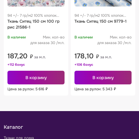
94 +/- 7 гр/м2 100% хлопок
94 +/- 7 гр/м2 100% хлопок
0.28 м
Ткань Ситец 150 см 100 гр
0.28 м
Ткань Ситец 150 см 9779-1
рис 21586-1
В наличии
Мин. кол-во
В наличии
Мин. кол-во
для заказа 30 /м.п.
для заказа 30 /м.п.
187,20
178,10
₽
₽
за м.п.
за м.п.
+112 бонус
+106 бонус
В корзину
В корзину
Цена за рулон: 5 616
₽
Цена за рулон: 5 343
₽
Каталог
Ткани для дома