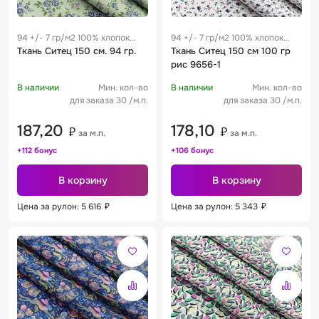
94 +/- 7 гр/м2 100% хлопок
94 +/- 7 гр/м2 100% хлопок
0.28 м
Ткань Ситец 150 см. 94 гр.
0.28 м
Ткань Ситец 150 см 100 гр
рис 9656-1
В наличии
Мин. кол-во
В наличии
Мин. кол-во
для заказа 30 /м.п.
для заказа 30 /м.п.
187,20
178,10
₽
₽
за м.п.
за м.п.
+112 бонус
+106 бонус
В корзину
В корзину
Цена за рулон: 5 616
₽
Цена за рулон: 5 343
₽