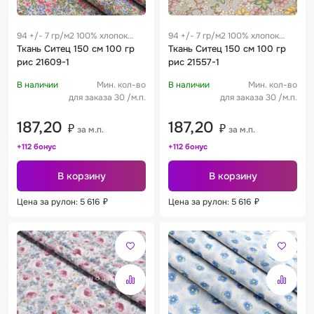
94 +/- 7 гр/м2 100% хлопок
94 +/- 7 гр/м2 100% хлопок
0.28 м
Ткань Ситец 150 см 100 гр
0.28 м
Ткань Ситец 150 см 100 гр
рис 21609-1
рис 21557-1
В наличии
Мин. кол-во
В наличии
Мин. кол-во
для заказа 30 /м.п.
для заказа 30 /м.п.
187,20
187,20
₽
₽
за м.п.
за м.п.
+112 бонус
+112 бонус
В корзину
В корзину
Цена за рулон: 5 616
₽
Цена за рулон: 5 616
₽