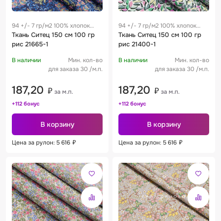
94 +/- 7 гр/м2 100% хлопок
94 +/- 7 гр/м2 100% хлопок
0.28 м
Ткань Ситец 150 см 100 гр
0.28 м
Ткань Ситец 150 см 100 гр
рис 21665-1
рис 21400-1
В наличии
Мин. кол-во
В наличии
Мин. кол-во
для заказа 30 /м.п.
для заказа 30 /м.п.
187,20
187,20
₽
₽
за м.п.
за м.п.
+112 бонус
+112 бонус
В корзину
В корзину
Цена за рулон: 5 616
₽
Цена за рулон: 5 616
₽