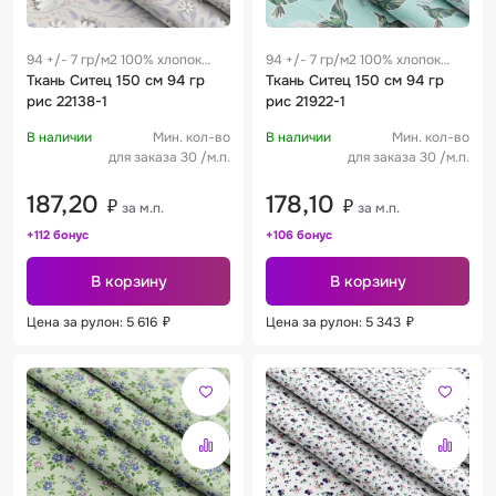
94 +/- 7 гр/м2 100% хлопок
94 +/- 7 гр/м2 100% хлопок
0.28 м
Ткань Ситец 150 см 94 гр
0.28 м
Ткань Ситец 150 см 94 гр
рис 22138-1
рис 21922-1
В наличии
Мин. кол-во
В наличии
Мин. кол-во
для заказа 30 /м.п.
для заказа 30 /м.п.
187,20
178,10
₽
₽
за м.п.
за м.п.
+112 бонус
+106 бонус
В корзину
В корзину
Цена за рулон: 5 616
₽
Цена за рулон: 5 343
₽