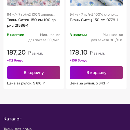
94 +/- 7 гр/м2 100% хлопок
94 +/- 7 гр/м2 100% хлопок
0.28 м
Ткань Ситец 150 см 100 гр
0.28 м
Ткань Ситец 150 см 9779-1
рис 21586-1
В наличии
Мин. кол-во
В наличии
Мин. кол-во
для заказа 30 /м.п.
для заказа 30 /м.п.
187,20
178,10
₽
₽
за м.п.
за м.п.
+112 бонус
+106 бонус
В корзину
В корзину
Цена за рулон: 5 616
₽
Цена за рулон: 5 343
₽
Каталог
Ткани для дома