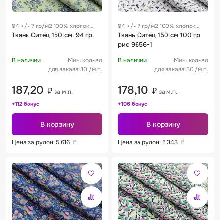
94 +/- 7 гр/м2 100% хлопок
94 +/- 7 гр/м2 100% хлопок
0.28 м
Ткань Ситец 150 см. 94 гр.
0.28 м
Ткань Ситец 150 см 100 гр
рис 9656-1
В наличии
Мин. кол-во
В наличии
Мин. кол-во
для заказа 30 /м.п.
для заказа 30 /м.п.
187,20
178,10
₽
₽
за м.п.
за м.п.
+112 бонус
+106 бонус
В корзину
В корзину
Цена за рулон: 5 616
₽
Цена за рулон: 5 343
₽