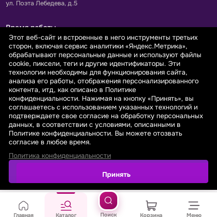
ул. Поэта Лебедева, д.5
Время работы
Этот веб-сайт и встроенные в него инструменты третьих
Пн-Пт с 9.00 до 18.00
сторон, включая сервис аналитики «Яндекс.Метрика»,
Сб-Вс: выходной
обрабатывают персональные данные и используют файлы
cookie, пиксели, теги и другие идентификаторы. Эти
технологии необходимы для функционирования сайта,
Принимаем к оплате
анализа его работы, отображения персонализированного
контента, итд, как описано в Политике
конфиденциальности. Нажимая на кнопку «Принять», вы
соглашаетесь с использованием указанных технологий и
подтверждаете свое согласие на обработку персональных
данных, в соответствии с условиями, описанными в
© 2026 sarafanovo.com - Интернет-магазин "САРАФАНОВО"
Политике конфиденциальности. Вы можете отозвать
специализируется на производстве, продаже тканей оптом и в
согласие в любое время.
розницу с доставкой по Роcсии и СНГ.
Политика конфиденциальности
Политика обработки персональных данных
Поиск
Главная
Каталог
Корзина
Меню