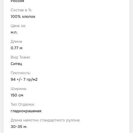
Россия
Состав в %:
Футер
Имитации материалов
100% хлопок
Цена за:
Шелк Армани
м.п.
Длина
0.77 м
Штапель
Вид Ткани:
Ситец
Плотность:
94 +/- 7 гр/м2
Ширина:
150 см
Тип Отделки:
гладкокрашеная
Длина намотки стандартного рулона:
30-35 м.