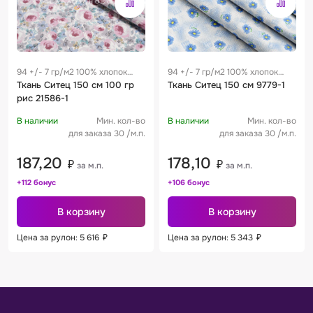
94 +/- 7 гр/м2 100% хлопок
94 +/- 7 гр/м2 100% хлопок
0.28 м
Ткань Ситец 150 см 100 гр
0.28 м
Ткань Ситец 150 см 9779-1
рис 21586-1
В наличии
Мин. кол-во
В наличии
Мин. кол-во
для заказа 30 /м.п.
для заказа 30 /м.п.
187,20
178,10
₽
₽
за м.п.
за м.п.
+112 бонус
+106 бонус
В корзину
В корзину
Цена за рулон: 5 616
₽
Цена за рулон: 5 343
₽