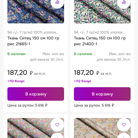
94 +/- 7 гр/м2 100% хлопок
94 +/- 7 гр/м2 100% хлопок
0.28 м
Ткань Ситец 150 см 100 гр
0.28 м
Ткань Ситец 150 см 100 гр
рис 21665-1
рис 21400-1
В наличии
Мин. кол-во
В наличии
Мин. кол-во
для заказа 30 /м.п.
для заказа 30 /м.п.
187,20
187,20
₽
₽
за м.п.
за м.п.
+112 бонус
+112 бонус
В корзину
В корзину
Цена за рулон: 5 616
₽
Цена за рулон: 5 616
₽