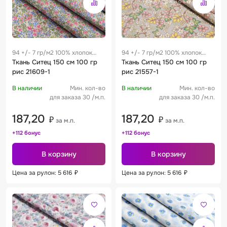
94 +/- 7 гр/м2 100% хлопок
94 +/- 7 гр/м2 100% хлопок
0.28 м
Ткань Ситец 150 см 100 гр
0.28 м
Ткань Ситец 150 см 100 гр
рис 21609-1
рис 21557-1
В наличии
Мин. кол-во
В наличии
Мин. кол-во
для заказа 30 /м.п.
для заказа 30 /м.п.
187,20
187,20
₽
₽
за м.п.
за м.п.
+112 бонус
+112 бонус
В корзину
В корзину
Цена за рулон: 5 616
₽
Цена за рулон: 5 616
₽