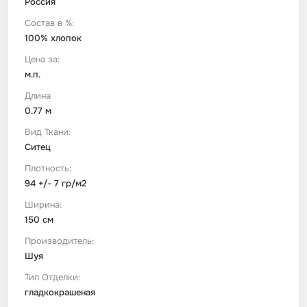
Россия
Состав в %:
Футер
Имитации материалов
100% хлопок
Цена за:
Шелк Армани
м.п.
Длина
0.77 м
Штапель
Вид Ткани:
Ситец
Плотность:
94 +/- 7 гр/м2
Ширина:
150 см
Производитель:
Шуя
Тип Отделки:
гладкокрашеная