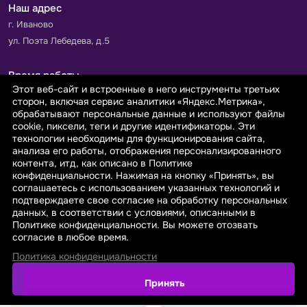
Наш адрес
г. Иваново
ул. Поэта Лебедева, д.5
Время работы
Этот веб-сайт и встроенные в него инструменты третьих
Пн-Пт с 9.00 до 18.00
сторон, включая сервис аналитики «Яндекс.Метрика»,
Сб-Вс: выходной
обрабатывают персональные данные и используют файлы
cookie, пиксели, теги и другие идентификаторы. Эти
технологии необходимы для функционирования сайта,
Принимаем к оплате
анализа его работы, отображения персонализированного
контента, итд, как описано в Политике
конфиденциальности. Нажимая на кнопку «Принять», вы
соглашаетесь с использованием указанных технологий и
подтверждаете свое согласие на обработку персональных
данных, в соответствии с условиями, описанными в
© 2026 sarafanovo.com - Интернет-магазин "САРАФАНОВО"
Политике конфиденциальности. Вы можете отозвать
специализируется на производстве, продаже тканей оптом и в
согласие в любое время.
розницу с доставкой по Роcсии и СНГ.
Политика конфиденциальности
Политика обработки персональных данных