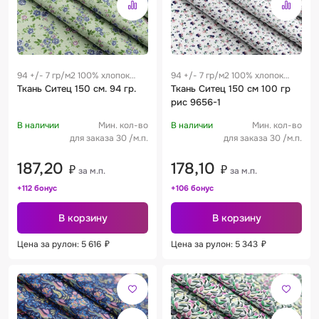
94 +/- 7 гр/м2 100% хлопок
94 +/- 7 гр/м2 100% хлопок
0.28 м
Ткань Ситец 150 см. 94 гр.
0.28 м
Ткань Ситец 150 см 100 гр
рис 9656-1
В наличии
Мин. кол-во
В наличии
Мин. кол-во
для заказа 30 /м.п.
для заказа 30 /м.п.
187,20
178,10
₽
₽
за м.п.
за м.п.
+112 бонус
+106 бонус
В корзину
В корзину
Цена за рулон: 5 616
₽
Цена за рулон: 5 343
₽