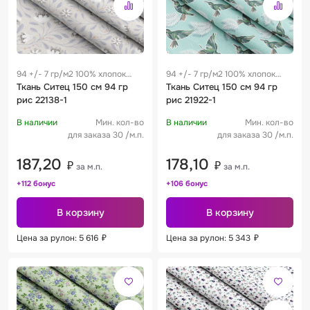
94 +/- 7 гр/м2 100% хлопок
94 +/- 7 гр/м2 100% хлопок
0.28 м
Ткань Ситец 150 см 94 гр
0.28 м
Ткань Ситец 150 см 94 гр
рис 22138-1
рис 21922-1
В наличии
Мин. кол-во
В наличии
Мин. кол-во
для заказа 30 /м.п.
для заказа 30 /м.п.
187,20
178,10
₽
₽
за м.п.
за м.п.
+112 бонус
+106 бонус
В корзину
В корзину
Цена за рулон: 5 616
₽
Цена за рулон: 5 343
₽