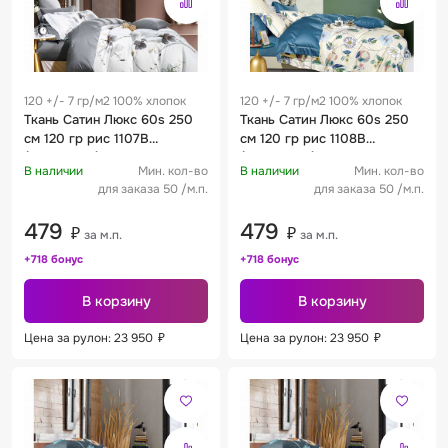
120 +/- 7 гр/м2 100% хлопок
120 +/- 7 гр/м2 100% хлопок
Ткань Сатин Люкс 60s 250
Ткань Сатин Люкс 60s 250
см 120 гр рис 1107B
см 120 гр рис 1108B
(компаньон)
(компаньон)
В наличии
Мин. кол-во
В наличии
Мин. кол-во
для заказа 50 /м.п.
для заказа 50 /м.п.
479
479
₽
₽
за м.п.
за м.п.
+718 бонус
+718 бонус
В корзину
В корзину
Цена за рулон: 23 950
₽
Цена за рулон: 23 950
₽