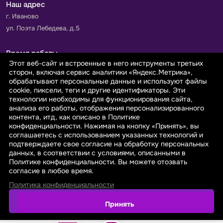
Наш адрес
г. Иваново
ул. Поэта Лебедева, д.5
Время работы
Этот веб-сайт и встроенные в него инструменты третьих
Пн-Пт с 9.00 до 18.00
сторон, включая сервис аналитики «Яндекс.Метрика»,
Сб-Вс: выходной
обрабатывают персональные данные и используют файлы
cookie, пиксели, теги и другие идентификаторы. Эти
технологии необходимы для функционирования сайта,
Принимаем к оплате
анализа его работы, отображения персонализированного
контента, итд, как описано в Политике
конфиденциальности. Нажимая на кнопку «Принять», вы
соглашаетесь с использованием указанных технологий и
подтверждаете свое согласие на обработку персональных
данных, в соответствии с условиями, описанными в
© 2026 sarafanovo.com - Интернет-магазин "САРАФАНОВО"
Политике конфиденциальности. Вы можете отозвать
специализируется на производстве, продаже тканей оптом и в
согласие в любое время.
розницу с доставкой по Роcсии и СНГ.
Политика конфиденциальности
Политика обработки персональных данных