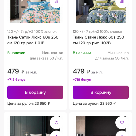
120 +/- 7 гр/м2 100% хлопок
120 +/- 7 гр/м2 100% хлопок
Ткань Сатин Люкс 60s 250
Ткань Сатин Люкс 60s 250
см 120 гр рис 1101B
см 120 гр рис 1102B
(компаньон)
(компаньон)
В наличии
Мин. кол-во
В наличии
Мин. кол-во
для заказа 50 /м.п.
для заказа 50 /м.п.
479
479
₽
₽
за м.п.
за м.п.
+718 бонус
+718 бонус
В корзину
В корзину
Цена за рулон: 23 950
₽
Цена за рулон: 23 950
₽