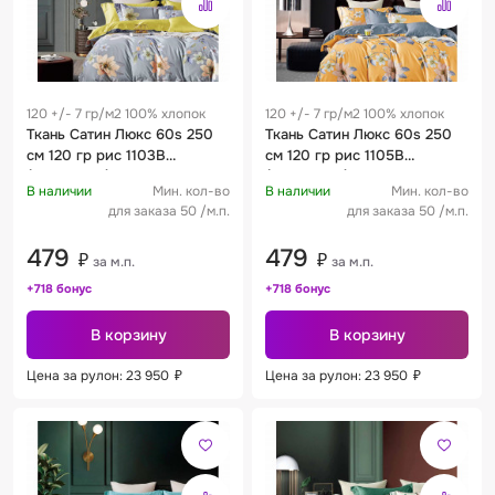
120 +/- 7 гр/м2 100% хлопок
120 +/- 7 гр/м2 100% хлопок
Ткань Сатин Люкс 60s 250
Ткань Сатин Люкс 60s 250
см 120 гр рис 1103B
см 120 гр рис 1105B
(компаньон)
(компаньон)
В наличии
Мин. кол-во
В наличии
Мин. кол-во
для заказа 50 /м.п.
для заказа 50 /м.п.
479
479
₽
₽
за м.п.
за м.п.
+718 бонус
+718 бонус
В корзину
В корзину
Цена за рулон: 23 950
₽
Цена за рулон: 23 950
₽