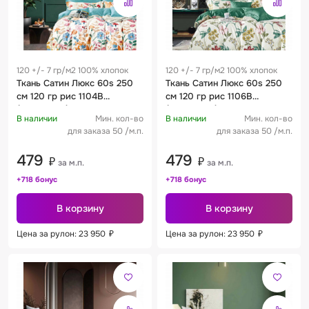
120 +/- 7 гр/м2 100% хлопок
120 +/- 7 гр/м2 100% хлопок
Ткань Сатин Люкс 60s 250
Ткань Сатин Люкс 60s 250
см 120 гр рис 1104B
см 120 гр рис 1106B
(компаньон)
(компаньон)
В наличии
Мин. кол-во
В наличии
Мин. кол-во
для заказа 50 /м.п.
для заказа 50 /м.п.
479
479
₽
₽
за м.п.
за м.п.
+718 бонус
+718 бонус
В корзину
В корзину
Цена за рулон: 23 950
₽
Цена за рулон: 23 950
₽