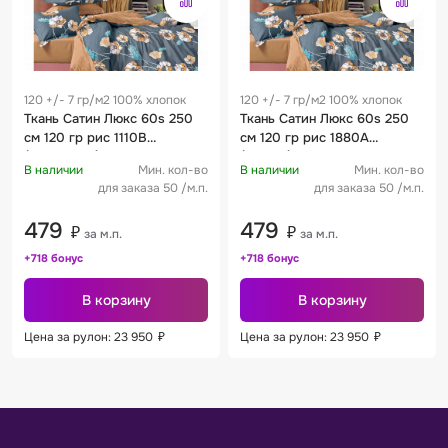
120 +/- 7 гр/м2 100% хлопок
120 +/- 7 гр/м2 100% хлопок
Ткань Сатин Люкс 60s 250
Ткань Сатин Люкс 60s 250
см 120 гр рис 1110B
см 120 гр рис 1880А
(компаньон)
(основа)
В наличии
Мин. кол-во
В наличии
Мин. кол-во
для заказа 50 /м.п.
для заказа 50 /м.п.
479
479
₽
₽
за м.п.
за м.п.
+718 бонус
+718 бонус
В корзину
В корзину
Цена за рулон: 23 950
₽
Цена за рулон: 23 950
₽