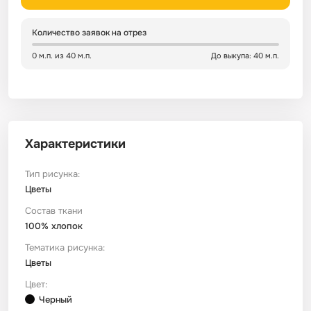
Сатин
Тик
Зеленый
Детский
Количество заявок на отрез
0 м.п. из 40 м.п.
До выкупа: 40 м.п.
Сатин Глосс
Тик наволочный
Синий
Праздничный
Сатин Жаккард
Тиси
Многоцветный
Еда
Характеристики
Сатин Страйп
ТиСи Твил
Город / архитектура
Тип рисунка:
Сатин Твил
Трикотаж
Морская тема
Цветы
Состав ткани
100% хлопок
Сетка
Тюль
Космос
Тематика рисунка:
Цветы
Ситец
Фланель
Техника / транспорт
Цвет:
Черный
Спанбонд
Флис
Этнический