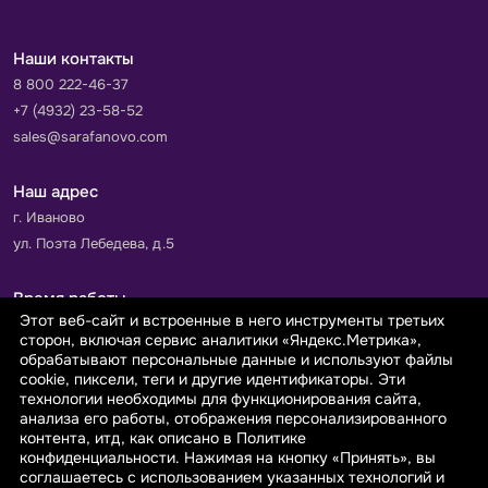
Наши контакты
8 800 222-46-37
+7 (4932) 23-58-52
sales@sarafanovo.com
Наш адрес
г. Иваново
ул. Поэта Лебедева, д.5
Время работы
Этот веб-сайт и встроенные в него инструменты третьих
Пн-Пт с 9.00 до 18.00
сторон, включая сервис аналитики «Яндекс.Метрика»,
Сб-Вс: выходной
обрабатывают персональные данные и используют файлы
cookie, пиксели, теги и другие идентификаторы. Эти
технологии необходимы для функционирования сайта,
Принимаем к оплате
анализа его работы, отображения персонализированного
контента, итд, как описано в Политике
конфиденциальности. Нажимая на кнопку «Принять», вы
соглашаетесь с использованием указанных технологий и