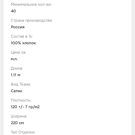
Минимальное кол-во:
40
Футер
Имитации материалов
Страна производства
Россия
Шелк Армани
Состав в %:
100% хлопок
Штапель
Цена за:
м.п.
Длина
1.11 м
Вид Ткани:
Сатин
Плотность:
120 +/- 7 гр/м2
Ширина:
220 см
Тип Отделки: