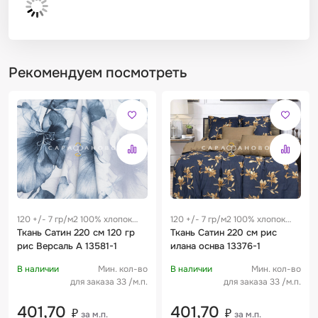
Рекомендуем посмотреть
120 +/- 7 гр/м2 100% хлопок
120 +/- 7 гр/м2 100% хлопок
0.22 м
Ткань Сатин 220 см 120 гр
0.22 м
Ткань Сатин 220 см рис
рис Версаль А 13581-1
илана оснва 13376-1
В наличии
Мин. кол-во
В наличии
Мин. кол-во
для заказа 33 /м.п.
для заказа 33 /м.п.
401,70
401,70
₽
₽
за м.п.
за м.п.