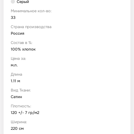
Серый
Минимальное кол-во:
Футер
Имитации материалов
33
Страна производства
Шелк Армани
Россия
Состав в %:
Штапель
100% хлопок
Цена за:
м.п.
Длина
1.11 м
Вид Ткани:
Сатин
Плотность:
120 +/- 7 гр/м2
Ширина:
220 см