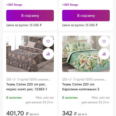
+397 бонус
+397 бонус
В корзину
В корзину
Цена за рулон: 13 256
₽
Цена за рулон: 13 256
₽
120 +/- 7 гр/м2 100% хлопок
120 +/- 7 гр/м2 100% хлопок
0.22 м
Ткань Сатин 220 см рис.
0.25 м
Ткань Сатин 220 см.
морис комп рис. 13383-1
Каролина компаньон 3
В наличии
Мин. кол-во
В наличии
Мин. кол-во
для заказа 33 /м.п.
для заказа 33 /м.п.
401,70
342
₽
₽
за м.п.
за м.п.