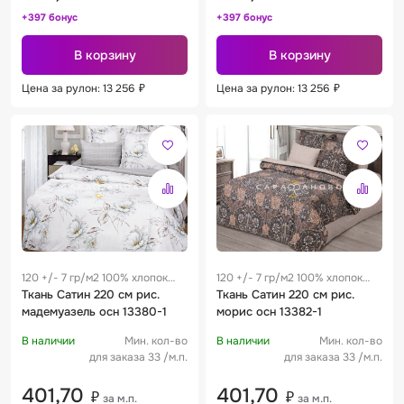
+397 бонус
+397 бонус
В корзину
В корзину
Цена за рулон: 13 256
₽
Цена за рулон: 13 256
₽
120 +/- 7 гр/м2 100% хлопок
120 +/- 7 гр/м2 100% хлопок
0.22 м
Ткань Сатин 220 см рис.
0.22 м
Ткань Сатин 220 см рис.
мадемуазель осн 13380-1
морис осн 13382-1
В наличии
Мин. кол-во
В наличии
Мин. кол-во
для заказа 33 /м.п.
для заказа 33 /м.п.
401,70
401,70
₽
₽
за м.п.
за м.п.