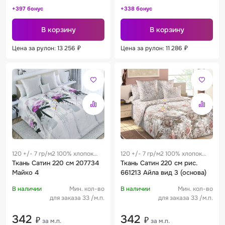
+397 бонус
+338 бонус
В корзину
В корзину
Цена за рулон: 13 256
₽
Цена за рулон: 11 286
₽
120 +/- 7 гр/м2 100% хлопок
120 +/- 7 гр/м2 100% хлопок
0.25 м
Ткань Сатин 220 см 207734
0.25 м
Ткань Сатин 220 см рис.
Майко 4
661213 Айла вид 3 (основа)
В наличии
Мин. кол-во
В наличии
Мин. кол-во
для заказа 33 /м.п.
для заказа 33 /м.п.
342
342
₽
₽
за м.п.
за м.п.