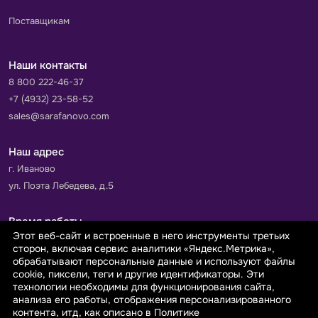
Поставщикам
Наши контакты
8 800 222-46-37
+7 (4932) 23-58-52
sales@sarafanovo.com
Наш адрес
г. Иваново
ул. Поэта Лебедева, д.5
Время работы
Этот веб-сайт и встроенные в него инструменты третьих
Пн-Пт с 9.00 до 18.00
сторон, включая сервис аналитики «Яндекс.Метрика»,
Сб-Вс: выходной
обрабатывают персональные данные и используют файлы
cookie, пиксели, теги и другие идентификаторы. Эти
технологии необходимы для функционирования сайта,
Принимаем к оплате
анализа его работы, отображения персонализированного
контента, итд, как описано в Политике