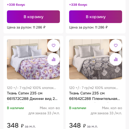
+338 бонус
+338 бонус
В корзину
В корзину
Цена за рулон: 11 286
₽
Цена за рулон: 11 286
₽
120 +/- 7 гр/м2 100% хлопок
120 +/- 7 гр/м2 100% хлопок
0.25 м
Ткань Сатин 235 см
0.25 м
Ткань Сатин 235 см
661572С288 Джинни вид 2
661642С288 Пленительная
(основа) фиолетовый
грация вид 2 (основа)
В наличии
Мин. кол-во
В наличии
Мин. кол-во
для заказа 33 /м.п.
для заказа 33 /м.п.
348
348
₽
₽
за м.п.
за м.п.