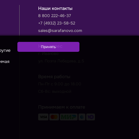
Наши контакты
8 800 222-46-37
+7 (4932) 23-58-52
sales@sarafanovo.com
Наш адрес
ругие
г. Иваново
ул. Поэта Лебедева, д.5
жимая
Время работы
Пн-Пт с 9.00 до 18.00
Сб-Вс: выходной
Принимаем к оплате