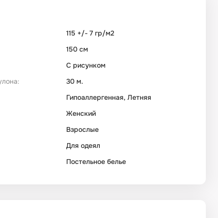
115 +/- 7 гр/м2
150 см
С рисунком
улона:
30 м.
Гипоаллергенная, Летняя
Женский
Взрослые
Для одеял
Постельное белье