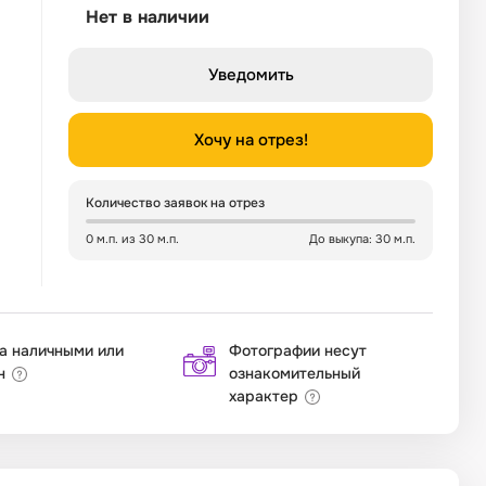
Нет в наличии
Уведомить
Хочу на отрез!
Количество заявок на отрез
0 м.п. из 30 м.п.
До выкупа: 30 м.п.
а наличными или
Фотографии несут
н
ознакомительный
характер