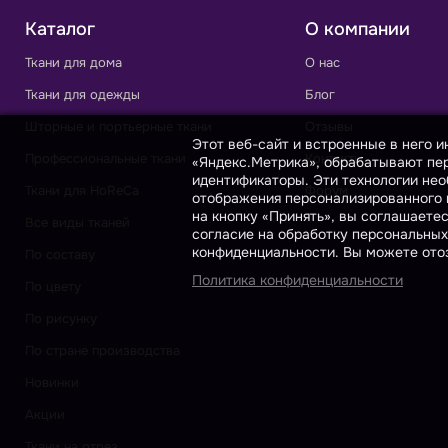
Каталог
О компании
Ткани для дома
О нас
Ткани для одежды
Блог
Шторные и портьерные ткани
Отзывы
Этот веб-сайт и встроенные в него 
Профессиональные ткани
Контакты
«Яндекс.Метрика», обрабатывают пер
идентификаторы. Эти технологии нео
Ткани для HoReCa
Форум
отображения персонализированного к
на кнопку «Принять», вы соглашаете
Все виды тканей
согласие на обработку персональных
конфиденциальности. Вы можете отоз
По составу
Политика конфиденциальности
По цвету
По рисунку
По стране производства
Новинки
Акции
Ткани на отрез