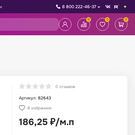
8 800 222-46-37
и
0
0
0
0 отзывов
Артикул:
82643
В избранное
186,25
₽
/
м.п