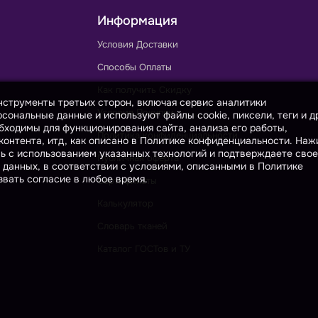
Информация
Условия Доставки
Способы Оплаты
Как получить Скидку
инструменты третьих сторон, включая сервис аналитики
Условия Покупки
сональные данные и используют файлы cookie, пиксели, теги и д
бходимы для функционирования сайта, анализа его работы,
Политика конфиденциальности
онтента, итд, как описано в Политике конфиденциальности. На
сь с использованием указанных технологий и подтверждаете свое
Публичная оферта
 данных, в соответствии с условиями, описанными в Политике
вать согласие в любое время.
Сертификаты
Калькулятор
Словарь тканей
Каталог ГОСТов и ТУ