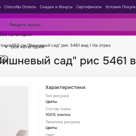
а
Способы Оплаты
Скидки и бонусы
Сертификаты
Условия Покупк
Все категории
гожка 150 см "Вишневый сад" рис 5461 вид 1 На отрез
Все категории
Вишневый сад" рис 5461 в
Характеристики:
Тип рисунка:
Цветы
Состав ткани
100% хлопок
Тематика рисунка:
Цветы
Цвет: