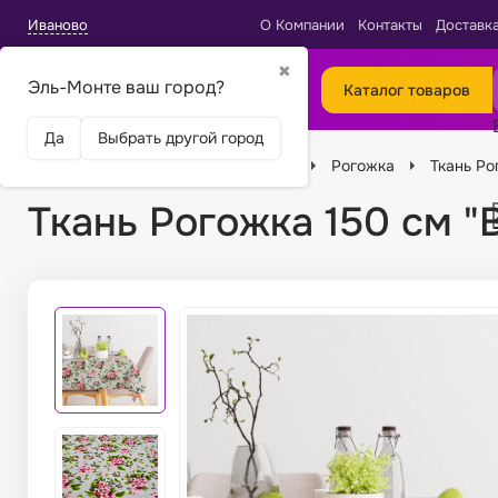
Иваново
О Компании
Контакты
Доставк
✖
Эль-Монте ваш город?
Каталог товаров
Да
Выбрать другой город
Главная
Ткани
Виды тканей
Рогожка
Ткань Ро
Ткань Рогожка 150 см "