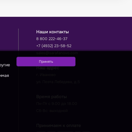
Наши контакты
8 800 222-46-37
+7 (4932) 23-58-52
sales@sarafanovo.com
ругие
Наш адрес
г. Иваново
жимая
ул. Поэта Лебедева, д.5
Время работы
Пн-Пт с 9.00 до 18.00
Сб-Вс: выходной
Принимаем к оплате