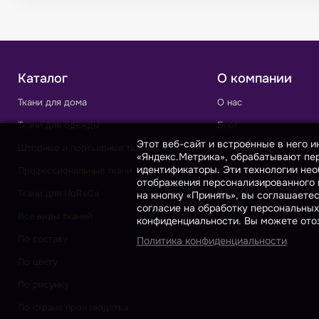
Каталог
О компании
Ткани для дома
О нас
Ткани для одежды
Блог
Этот веб-сайт и встроенные в него 
Шторные и портьерные ткани
Отзывы
«Яндекс.Метрика», обрабатывают пер
идентификаторы. Эти технологии нео
Профессиональные ткани
Контакты
отображения персонализированного к
Ткани для HoReCa
Форум
на кнопку «Принять», вы соглашаете
согласие на обработку персональных
Все виды тканей
конфиденциальности. Вы можете отоз
По составу
Политика конфиденциальности
По цвету
По рисунку
По стране производства