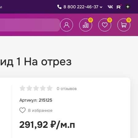
8 800 222-46-37
и
0
0
0
ид 1 На отрез
0 отзывов
Артикул:
215125
В избранное
291,92
₽
/
м.п