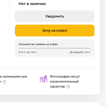
Нет в наличии
Уведомить
Хочу на отрез!
Количество заявок на отрез
0 м.п. из 1 м.п.
До выкупа: 1 м.п.
а наличными или
Фотографии несут
н
ознакомительный
характер