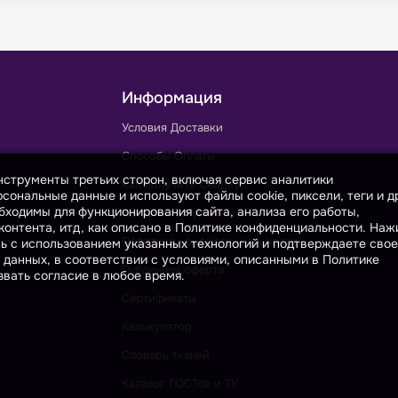
Информация
Условия Доставки
Способы Оплаты
инструменты третьих сторон, включая сервис аналитики
Как получить Скидку
сональные данные и используют файлы cookie, пиксели, теги и д
бходимы для функционирования сайта, анализа его работы,
Условия Покупки
онтента, итд, как описано в Политике конфиденциальности. На
Политика конфиденциальности
сь с использованием указанных технологий и подтверждаете свое
 данных, в соответствии с условиями, описанными в Политике
Публичная оферта
вать согласие в любое время.
Сертификаты
Калькулятор
Словарь тканей
Каталог ГОСТов и ТУ