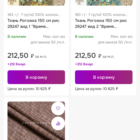
163 +/- 7 гр/м2 100% хлопок
163 +/- 7 гр/м2 100% хлопок
0.25 м
Ткань Рогожка 150 см рис
0.25 м
Ткань Рогожка 150 см рис
29247 вид 1 "Время
29247 вид 2 "Время
чаепития"
чаепития"
В наличии
Мин. кол-во
В наличии
Мин. кол-во
для заказа 50 /м.п.
для заказа 50 /м.п.
212,50
212,50
₽
₽
за м.п.
за м.п.
+212 бонус
+212 бонус
В корзину
В корзину
Цена за рулон: 10 625
₽
Цена за рулон: 10 625
₽