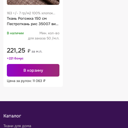
163 +/- 7 гр/м2 100% хлопок
0.25 м
Ткань Рогожка 150 см
Пестроткань рис 35007 вид
4
В наличии
Мин. кол-во
для заказа 50 /м.п.
221,25
₽
за м.п.
+221 бонус
В корзину
Цена за рулон: 11 063
₽
Каталог
Ткани для дома