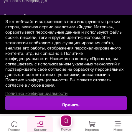
ул. Поэта Лебедева, д.5
Время работы
Этот веб-сайт и встроенные в него инструменты третьих
Пн-Пт с 9.00 до 18.00
сторон, включая сервис аналитики «Яндекс.Метрика»,
Сб-Вс: выходной
обрабатывают персональные данные и используют файлы
cookie, пиксели, теги и другие идентификаторы. Эти
технологии необходимы для функционирования сайта,
Принимаем к оплате
анализа его работы, отображения персонализированного
контента, итд, как описано в Политике
конфиденциальности. Нажимая на кнопку «Принять», вы
соглашаетесь с использованием указанных технологий и
подтверждаете свое согласие на обработку персональных
данных, в соответствии с условиями, описанными в
© 2026 sarafanovo.com - Интернет-магазин "САРАФАНОВО"
Политике конфиденциальности. Вы можете отозвать
специализируется на производстве, продаже тканей оптом и в
согласие в любое время.
розницу с доставкой по Роcсии и СНГ.
Политика конфиденциальности
Политика обработки персональных данных
Поиск
Главная
Каталог
Корзина
Меню