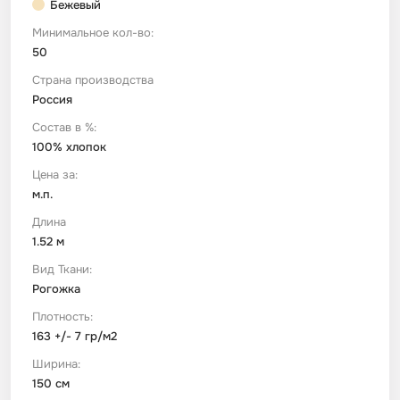
Бежевый
Минимальное кол-во:
Футер
Имитации материалов
50
Страна производства
Шелк Армани
Россия
Состав в %:
Штапель
100% хлопок
Цена за:
м.п.
Длина
1.52 м
Вид Ткани:
Рогожка
Плотность:
163 +/- 7 гр/м2
Ширина:
150 см