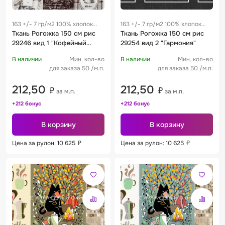
163 +/- 7 гр/м2 100% хлопок
163 +/- 7 гр/м2 100% хлопок
0.25 м
Ткань Рогожка 150 см рис
0.25 м
Ткань Рогожка 150 см рис
29246 вид 1 "Кофейный
29254 вид 2 "Гармония"
аромат"
В наличии
Мин. кол-во
В наличии
Мин. кол-во
для заказа 50 /м.п.
для заказа 50 /м.п.
212,50
212,50
₽
₽
за м.п.
за м.п.
+212 бонус
+212 бонус
В корзину
В корзину
Цена за рулон: 10 625
₽
Цена за рулон: 10 625
₽