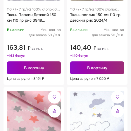
110 +/- 7 гр/м2 100% хлопок 0.3
110 +/- 7 гр/м2 100% хлопок
м
Ткань Поплин Детский 150
0.26 м
Ткань поплин 150 см 110 гр
см 110 гр рис 3949
детский рис 2024/4
звездопад о/м сер (2292/17)
В наличии
Мин. кол-во
В наличии
Мин. кол-во
для заказа 50 /м.п.
для заказа 50 /м.п.
163,81
140,40
₽
₽
за м.п.
за м.п.
+163 бонус
+140 бонус
В корзину
В корзину
Цена за рулон: 8 191
₽
Цена за рулон: 7 020
₽