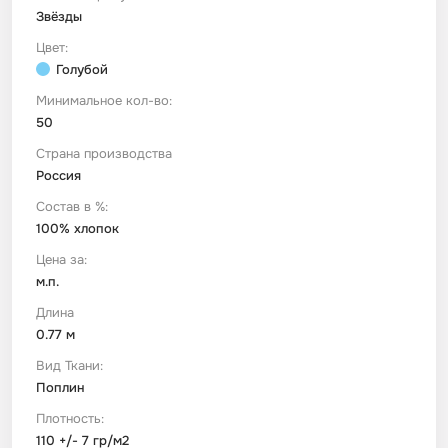
Звёзды
Цвет:
Футер
Имитации материалов
Голубой
Минимальное кол-во:
Шелк Армани
50
Страна производства
Штапель
Россия
Состав в %:
100% хлопок
Цена за:
м.п.
Длина
0.77 м
Вид Ткани:
Поплин
Плотность:
110 +/- 7 гр/м2