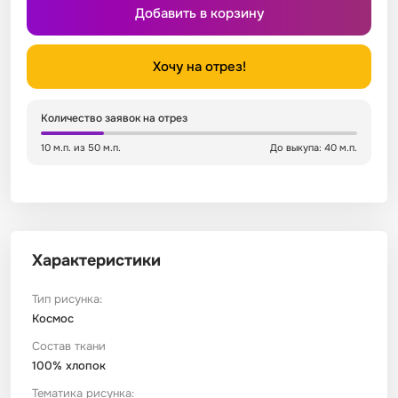
Добавить в корзину
Сатин
Тик
Зеленый
Детский
Хочу на отрез!
Сатин Глосс
Тик наволочный
Синий
Праздничный
Количество заявок на отрез
Сатин Жаккард
Тиси
Многоцветный
Еда
10 м.п. из 50 м.п.
До выкупа: 40 м.п.
Сатин Страйп
ТиСи Твил
Город / архитектура
Сатин Твил
Трикотаж
Морская тема
Характеристики
Сетка
Тюль
Космос
Тип рисунка:
Космос
Ситец
Фланель
Техника / транспорт
Состав ткани
100% хлопок
Спанбонд
Флис
Этнический
Тематика рисунка: