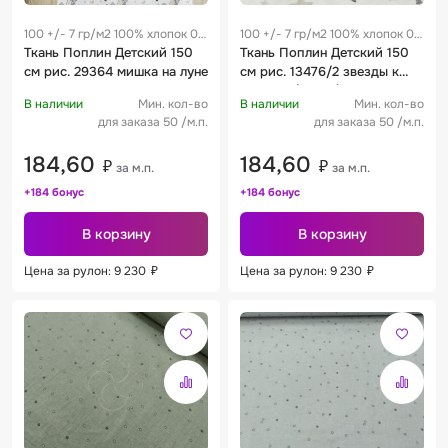
100 +/- 7 гр/м2 100% хлопок 0.3
100 +/- 7 гр/м2 100% хлопок 0.3
м
Ткань Поплин Детский 150
м
Ткань Поплин Детский 150
см рис. 29364 мишка на луне
см рис. 13476/2 звезды к
мишкам (29364)
В наличии
Мин. кол-во
В наличии
Мин. кол-во
для заказа 50 /м.п.
для заказа 50 /м.п.
184,60
184,60
₽
₽
за м.п.
за м.п.
+184 бонус
+184 бонус
В корзину
В корзину
Цена за рулон: 9 230
₽
Цена за рулон: 9 230
₽