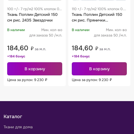
100 +/- 7 гр/м2 100% хлопок 0.3
110 +/- 7 гр/м2 100% хлопок 0.3
м
Ткань Поплин Детский 150
м
Ткань Поплин Детский 150
см рис. 2435 Звездочки
см рис. Прянички
трехцветные 1798-4
В наличии
Мин. кол-во
В наличии
Мин. кол-во
для заказа 50 /м.п.
для заказа 50 /м.п.
184,60
184,60
₽
₽
за м.п.
за м.п.
+184 бонус
+184 бонус
В корзину
В корзину
Цена за рулон: 9 230
₽
Цена за рулон: 9 230
₽
Каталог
Ткани для дома