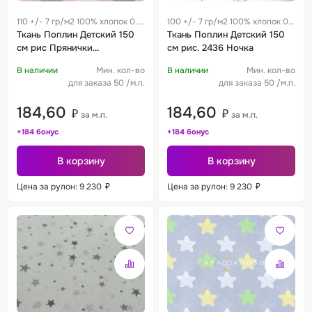
110 +/- 7 гр/м2 100% хлопок 0.3
100 +/- 7 гр/м2 100% хлопок 0.3
м
Ткань Поплин Детский 150
м
Ткань Поплин Детский 150
см рис Прянички
см рис. 2436 Ночка
трехцветные 1798-6
В наличии
Мин. кол-во
В наличии
Мин. кол-во
для заказа 50 /м.п.
для заказа 50 /м.п.
184,60
184,60
₽
₽
за м.п.
за м.п.
+184 бонус
+184 бонус
В корзину
В корзину
Цена за рулон: 9 230
₽
Цена за рулон: 9 230
₽