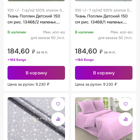
100 +/- 7 гр/м2 100% хлопок 0.3
100 +/- 7 гр/м2 100% хлопок 0.3
м
Ткань Поплин Детский 150
м
Ткань Поплин Детский 150
см рис. 13468/2 маленьк.
см рис. 13468/1 маленьк.
звездочки на хаки
звездочки на сером
В наличии
Мин. кол-во
В наличии
Мин. кол-во
для заказа 50 /м.п.
для заказа 50 /м.п.
184,60
184,60
₽
₽
за м.п.
за м.п.
+184 бонус
+184 бонус
В корзину
В корзину
Цена за рулон: 9 230
₽
Цена за рулон: 9 230
₽