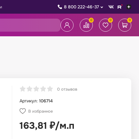
8 800 222-46-37
и
0
0
0
0 отзывов
Артикул:
106714
В избранное
163,81
₽
/
м.п