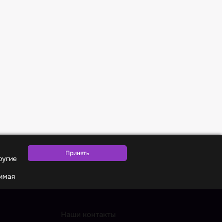
ругие
жимая
Наши контакты