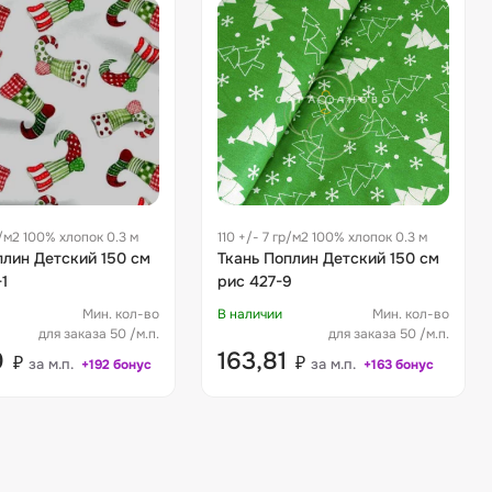
р/м2 100% хлопок 0.3 м
110 +/- 7 гр/м2 100% хлопок 0.3 м
плин Детский 150 см
Ткань Поплин Детский 150 см
1
рис 427-9
Мин. кол-во
В наличии
Мин. кол-во
для заказа 50 /м.п.
для заказа 50 /м.п.
0
163,81
₽
₽
за м.п.
за м.п.
+192 бонус
+163 бонус