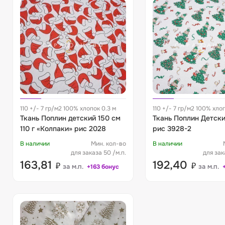
110 +/- 7 гр/м2 100% хлопок 0.3 м
110 +/- 7 гр/м2 100% хло
Ткань Поплин детский 150 см
Ткань Поплин Детски
110 г «Колпаки» рис 2028
рис 3928-2
В наличии
Мин. кол-во
В наличии
для заказа 50 /м.п.
для зак
163,81
192,40
₽
₽
за м.п.
за м.п.
+163 бонус