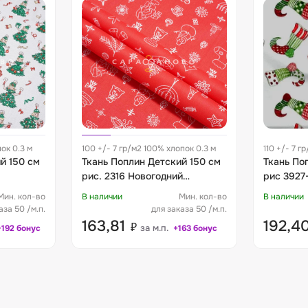
пок 0.3 м
100 +/- 7 гр/м2 100% хлопок 0.3 м
110 +/- 7 г
й 150 см
Ткань Поплин Детский 150 см
Ткань По
рис. 2316 Новогодний
рис 3927-
калейдоскоп
Мин. кол-во
В наличии
Мин. кол-во
В наличии
аза 50 /м.п.
для заказа 50 /м.п.
163,81
192,4
₽
за м.п.
+192 бонус
+163 бонус