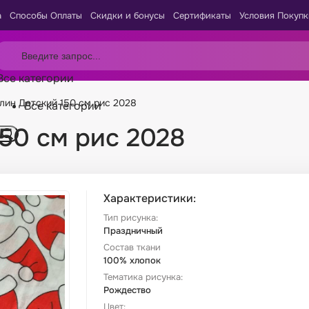
а
Способы Оплаты
Скидки и бонусы
Сертификаты
Условия Покупк
Все категории
лин Детский 150 см рис 2028
Все категории
50 см рис 2028
Характеристики:
Тип рисунка:
Праздничный
Состав ткани
100% хлопок
Тематика рисунка:
Рождество
Цвет: