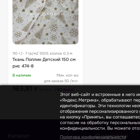
110 +/- 7 гр/м2 100% хлопок 0.3 м
Ткань Поплин Детский 150 см
рис 474-8
В наличии
Мин. кол-во
для заказа 50 /м.п.
163,81
₽
за м.п.
+163 бонус
Этот веб-сайт и встроенные в него 
«Яндекс.Метрика», обрабатывают пер
идентификаторы. Эти технологии нео
отображения персонализированного к
на кнопку «Принять», вы соглашаете
согласие на обработку персональных
конфиденциальности. Вы можете отоз
Каталог
О компании
Политика конфиденциальности