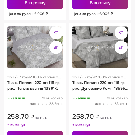
В корзину
В корзину
Цена за рулон: 6 006
₽
Цена за рулон: 6 006
₽
115 +/- 7 гр/м2 100% хлопок 0.3
115 +/- 7 гр/м2 100% хлопок 0.3
м
Ткань Поплин 220 см 115 гр
м
Ткань Поплин 220 см 115 гр
рис. Пенсильвания 13361-2
рис. Дуновение Комп 13595-
1
В наличии
Мин. кол-во
В наличии
Мин. кол-во
для заказа 33 /м.п.
для заказа 33 /м.п.
258,70
258,70
₽
₽
за м.п.
за м.п.
+170 бонус
+170 бонус