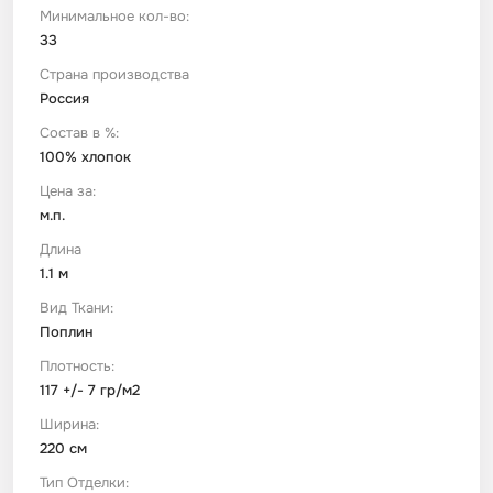
Минимальное кол-во:
33
Футер
Имитации материалов
Страна производства
Россия
Шелк Армани
Состав в %:
100% хлопок
Штапель
Цена за:
м.п.
Длина
1.1 м
Вид Ткани:
Поплин
Плотность:
117 +/- 7 гр/м2
Ширина:
220 см
Тип Отделки: