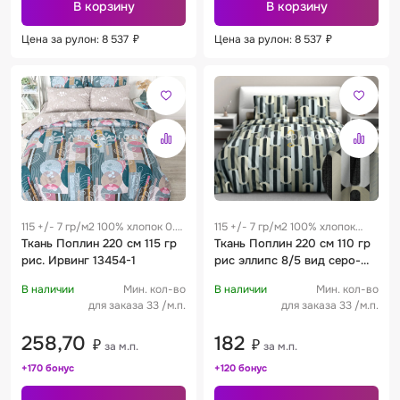
В корзину
В корзину
Цена за рулон: 8 537
₽
Цена за рулон: 8 537
₽
115 +/- 7 гр/м2 100% хлопок 0.3
115 +/- 7 гр/м2 100% хлопок
м
Ткань Поплин 220 см 115 гр
0.28 м
Ткань Поплин 220 см 110 гр
рис. Ирвинг 13454-1
рис эллипс 8/5 вид серо-
бежевый
В наличии
Мин. кол-во
В наличии
Мин. кол-во
для заказа 33 /м.п.
для заказа 33 /м.п.
258,70
182
₽
₽
за м.п.
за м.п.
+170 бонус
+120 бонус