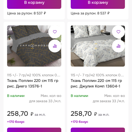
В корзину
В корзину
Цена за рулон: 8 537
₽
Цена за рулон: 8 537
₽
115 +/- 7 гр/м2 100% хлопок 0.3
115 +/- 7 гр/м2 100% хлопок 0.3
м
Ткань Поплин 220 см 115 гр
м
Ткань Поплин 220 см 115 гр
рис. Диего 13576-1
рис. Джулия Комп 13604-1
В наличии
Мин. кол-во
В наличии
Мин. кол-во
для заказа 33 /м.п.
для заказа 33 /м.п.
258,70
258,70
₽
₽
за м.п.
за м.п.
+170 бонус
+170 бонус