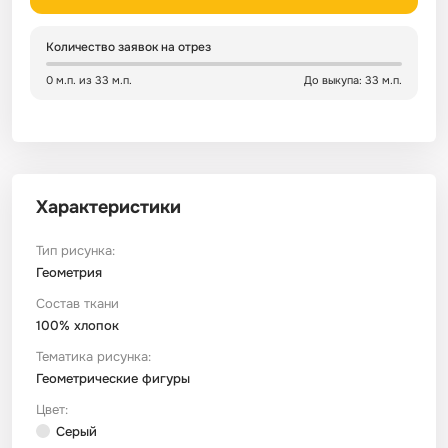
Сатин
Тик
Зеленый
Детский
Количество заявок на отрез
0 м.п. из 33 м.п.
До выкупа: 33 м.п.
Сатин Глосс
Тик наволочный
Синий
Праздничный
Сатин Жаккард
Тиси
Многоцветный
Еда
Характеристики
Сатин Страйп
ТиСи Твил
Город / архитектура
Тип рисунка:
Сатин Твил
Трикотаж
Морская тема
Геометрия
Состав ткани
100% хлопок
Сетка
Тюль
Космос
Тематика рисунка:
Геометрические фигуры
Ситец
Фланель
Техника / транспорт
Цвет:
Серый
Спанбонд
Флис
Этнический