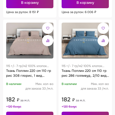
В корзину
В корзину
Цена за рулон: 8 151
₽
Цена за рулон: 6 006
₽
115 +/- 7 гр/м2 100% хлопок
115 +/- 7 гр/м2 100% хлопок
0.28 м
Ткань Поплин 220 см 110 гр
0.28 м
Ткань Поплин 220 см 110 гр
рис 308 глорис, 1 вид
рис 286 голливуд, 2/10 вид
коричневый
темно-синий
В наличии
Мин. кол-во
В наличии
Мин. кол-во
для заказа 33 /м.п.
для заказа 33 /м.п.
182
182
₽
₽
за м.п.
за м.п.
+120 бонус
+120 бонус