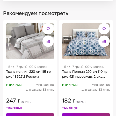
Рекомендуем посмотреть
115 +/- 7 гр/м2 100% хлопок
115 +/- 7 гр/м2 100% хлопок
Ткань поплин 220 см 115 гр
0.28 м
Ткань Поплин 220 см 110 гр
рис 13522\1 Респект
рис 421 марракеш, 2 вид
синий
В наличии
Мин. кол-во
В наличии
Мин. кол-во
для заказа 33 /м.п.
для заказа 33 /м.п.
247
182
₽
₽
за м.п.
за м.п.
+163 бонус
+120 бонус