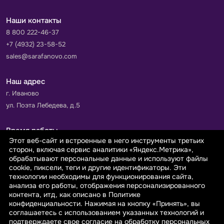
Наши контакты
8 800 222-46-37
+7 (4932) 23-58-52
sales@sarafanovo.com
Наш адрес
г. Иваново
ул. Поэта Лебедева, д.5
Время работы
Этот веб-сайт и встроенные в него инструменты третьих
Пн-Пт с 9.00 до 18.00
сторон, включая сервис аналитики «Яндекс.Метрика»,
Сб-Вс: выходной
обрабатывают персональные данные и используют файлы
cookie, пиксели, теги и другие идентификаторы. Эти
технологии необходимы для функционирования сайта,
Принимаем к оплате
анализа его работы, отображения персонализированного
контента, итд, как описано в Политике
конфиденциальности. Нажимая на кнопку «Принять», вы
соглашаетесь с использованием указанных технологий и
подтверждаете свое согласие на обработку персональных