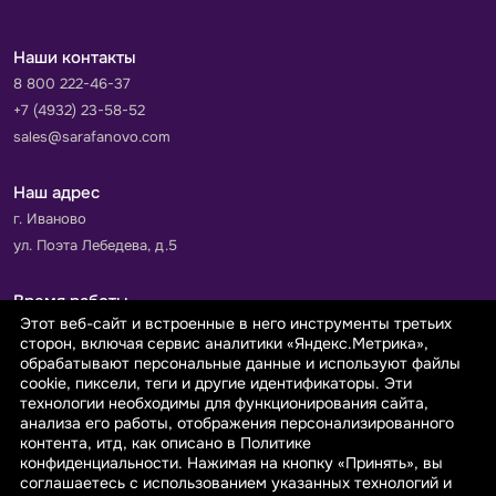
Наши контакты
8 800 222-46-37
+7 (4932) 23-58-52
sales@sarafanovo.com
Наш адрес
г. Иваново
ул. Поэта Лебедева, д.5
Время работы
Этот веб-сайт и встроенные в него инструменты третьих
Пн-Пт с 9.00 до 18.00
сторон, включая сервис аналитики «Яндекс.Метрика»,
Сб-Вс: выходной
обрабатывают персональные данные и используют файлы
cookie, пиксели, теги и другие идентификаторы. Эти
технологии необходимы для функционирования сайта,
Принимаем к оплате
анализа его работы, отображения персонализированного
контента, итд, как описано в Политике
конфиденциальности. Нажимая на кнопку «Принять», вы
соглашаетесь с использованием указанных технологий и