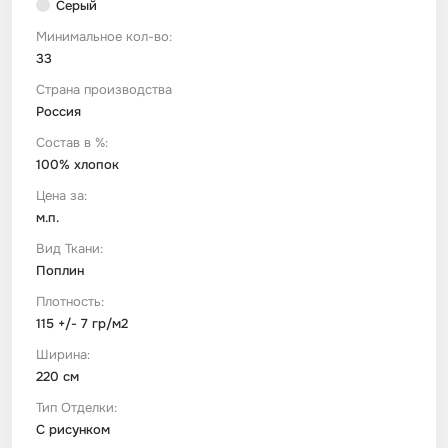
Серый
Минимальное кол-во:
Футер
Имитации материалов
33
Страна производства
Шелк Армани
Россия
Состав в %:
Штапель
100% хлопок
Цена за:
м.п.
Вид Ткани:
Поплин
Плотность:
115 +/- 7 гр/м2
Ширина:
220 см
Тип Отделки:
С рисунком