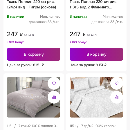
Ткань Поплин 220 см рис.
Ткань Поплин 220 см рис.
12424 вид 1 Тигры (основа)
11315 вид 2 Фламинго
(компаньон)
В наличии
Мин. кол-во
В наличии
Мин. кол-во
для заказа 33 /м.п.
для заказа 33 /м.п.
247
247
₽
₽
за м.п.
за м.п.
+163 бонус
+163 бонус
В корзину
В корзину
Цена за рулон: 8 151
₽
Цена за рулон: 8 151
₽
115 +/- 7 гр/м2 100% хлопок 0.3
115 +/- 7 гр/м2 100% хлопок