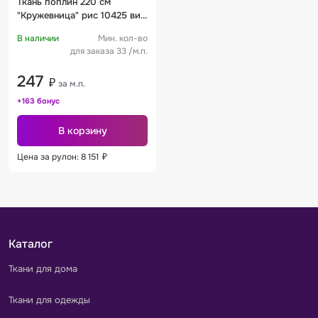
Ткань поплин 220 см
"Кружевница" рис 10425 вид
1
В наличии
Мин. кол-во
для заказа 33 /м.п.
247
₽
за м.п.
+163 бонус
В корзину
Цена за рулон: 8 151
₽
Каталог
Ткани для дома
Ткани для одежды