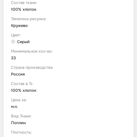
Состав ткани
100% хлопок
Футер
Имитации материалов
Тематика рисунка:
Кружево
Шелк Армани
Цвет:
Серый
Штапель
Минимальное кол-во:
33
Страна производства
Россия
Состав в %:
100% хлопок
Цена за:
м.п.
Вид Ткани:
Поплин
Плотность: