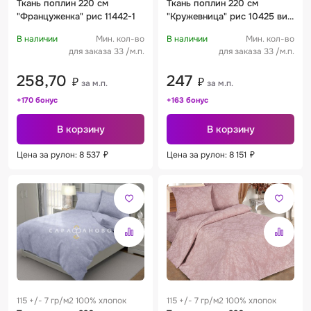
м
Ткань поплин 220 см
Ткань поплин 220 см
"Француженка" рис 11442-1
"Кружевница" рис 10425 вид
7
В наличии
Мин. кол-во
В наличии
Мин. кол-во
для заказа 33 /м.п.
для заказа 33 /м.п.
258,70
247
₽
₽
за м.п.
за м.п.
+170 бонус
+163 бонус
В корзину
В корзину
Цена за рулон: 8 537
₽
Цена за рулон: 8 151
₽
115 +/- 7 гр/м2 100% хлопок
115 +/- 7 гр/м2 100% хлопок