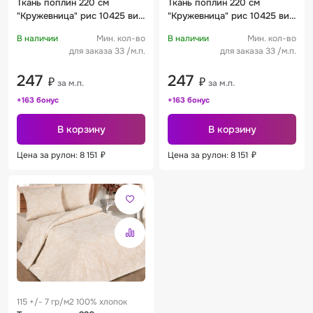
Ткань поплин 220 см
Ткань поплин 220 см
"Кружевница" рис 10425 вид
"Кружевница" рис 10425 вид
4
3
В наличии
Мин. кол-во
В наличии
Мин. кол-во
для заказа 33 /м.п.
для заказа 33 /м.п.
247
247
₽
₽
за м.п.
за м.п.
+163 бонус
+163 бонус
В корзину
В корзину
Цена за рулон: 8 151
₽
Цена за рулон: 8 151
₽
115 +/- 7 гр/м2 100% хлопок