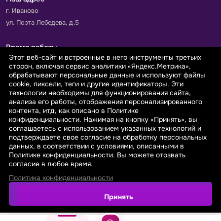
г. Иваново
ул. Поэта Лебедева, д.5
Время работы
Этот веб-сайт и встроенные в него инструменты третьих
Пн-Пт с 9.00 до 18.00
сторон, включая сервис аналитики «Яндекс.Метрика»,
Сб-Вс: выходной
обрабатывают персональные данные и используют файлы
cookie, пиксели, теги и другие идентификаторы. Эти
технологии необходимы для функционирования сайта,
Принимаем к оплате
анализа его работы, отображения персонализированного
контента, итд, как описано в Политике
конфиденциальности. Нажимая на кнопку «Принять», вы
соглашаетесь с использованием указанных технологий и
подтверждаете свое согласие на обработку персональных
данных, в соответствии с условиями, описанными в
© 2026 sarafanovo.com - Интернет-магазин "САРАФАНОВО"
Политике конфиденциальности. Вы можете отозвать
специализируется на производстве, продаже тканей оптом и в
согласие в любое время.
розницу с доставкой по Роcсии и СНГ.
Политика конфиденциальности
Политика обработки персональных данных