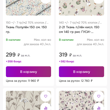
150 +/- 7 гр/м2 70% хлопок /
140 +/- 7 гр/м2 70% хлопок /
30% лен
Ткань Полулён 150 см. 150
30% лен 0.27 м
2-21 Ткань п/лён кисл. 150
гр.
см 140 гр рис ГУСИ-
ПРОВАНС в. 1
В наличии
Мин. кол-во
В наличии
Мин. кол-во
для заказа 40 /м.п.
для заказа 40 /м.п.
299
319
₽
₽
за м.п.
за м.п.
+358 бонус
+382 бонус
В корзину
В корзину
Цена за рулон: 11 960
₽
Цена за рулон: 12 760
₽