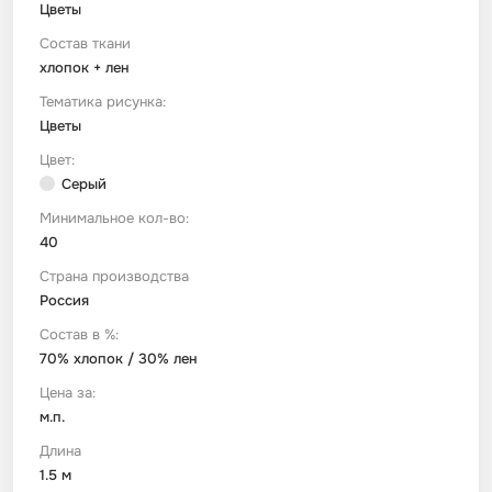
Цветы
Состав ткани
Футер
Имитации материалов
хлопок + лен
Тематика рисунка:
Шелк Армани
Цветы
Цвет:
Штапель
Серый
Минимальное кол-во:
40
Страна производства
Россия
Состав в %:
70% хлопок / 30% лен
Цена за:
м.п.
Длина
1.5 м