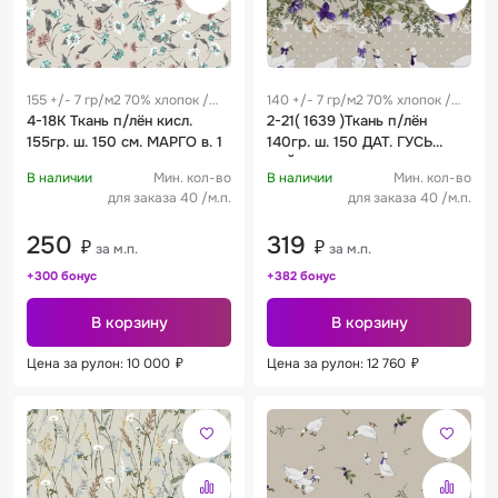
155 +/- 7 гр/м2 70% хлопок /
140 +/- 7 гр/м2 70% хлопок /
30% лен 0.27 м
4-18К Ткань п/лён кисл.
30% лен 0.27 м
2-21( 1639 )Ткань п/лён
155гр. ш. 150 см. МАРГО в. 1
140гр. ш. 150 ДАТ. ГУСЬ
КАЙМА в 1
В наличии
Мин. кол-во
В наличии
Мин. кол-во
для заказа 40 /м.п.
для заказа 40 /м.п.
250
319
₽
₽
за м.п.
за м.п.
+300 бонус
+382 бонус
В корзину
В корзину
Цена за рулон: 10 000
₽
Цена за рулон: 12 760
₽