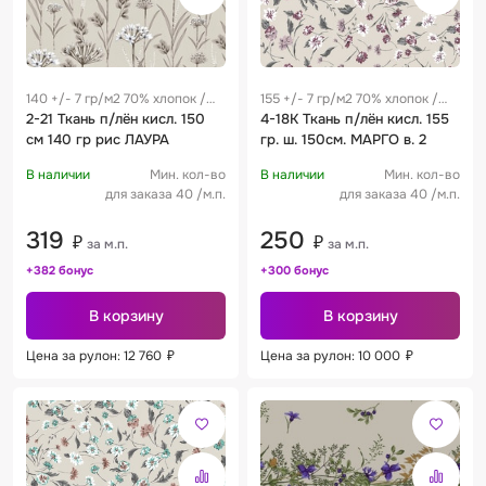
140 +/- 7 гр/м2 70% хлопок /
155 +/- 7 гр/м2 70% хлопок /
30% лен 0.27 м
2-21 Ткань п/лён кисл. 150
30% лен 0.27 м
4-18К Ткань п/лён кисл. 155
см 140 гр рис ЛАУРА
гр. ш. 150см. МАРГО в. 2
В наличии
Мин. кол-во
В наличии
Мин. кол-во
для заказа 40 /м.п.
для заказа 40 /м.п.
319
250
₽
₽
за м.п.
за м.п.
+382 бонус
+300 бонус
В корзину
В корзину
Цена за рулон: 12 760
₽
Цена за рулон: 10 000
₽