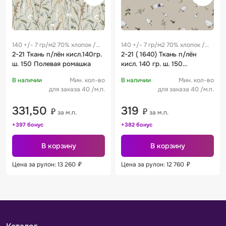
140 +/- 7 гр/м2 70% хлопок /
140 +/- 7 гр/м2 70% хлопок /
30% лен 0.27 м
2-21 Ткань п/лён кисл.140гр.
30% лен 0.27 м
2-21 ( 1640) Ткань п/лён
ш. 150 Полевая ромашка
кисл. 140 гр. ш. 150
ДАТ.ГУСЬ КОМП. в 1
В наличии
Мин. кол-во
В наличии
Мин. кол-во
для заказа 40 /м.п.
для заказа 40 /м.п.
331,50
319
₽
₽
за м.п.
за м.п.
+397 бонус
+382 бонус
В корзину
В корзину
Цена за рулон: 13 260
₽
Цена за рулон: 12 760
₽