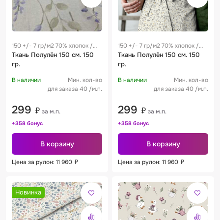
150 +/- 7 гр/м2 70% хлопок /
150 +/- 7 гр/м2 70% хлопок /
30% лен
Ткань Полулён 150 см. 150
30% лен
Ткань Полулён 150 см. 150
гр.
гр.
В наличии
Мин. кол-во
В наличии
Мин. кол-во
для заказа 40 /м.п.
для заказа 40 /м.п.
299
299
₽
₽
за м.п.
за м.п.
+358 бонус
+358 бонус
В корзину
В корзину
Цена за рулон: 11 960
₽
Цена за рулон: 11 960
₽
Новинка