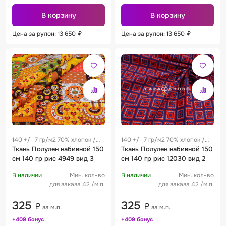
В корзину
В корзину
Цена за рулон: 13 650
₽
Цена за рулон: 13 650
₽
140 +/- 7 гр/м2 70% хлопок /
140 +/- 7 гр/м2 70% хлопок /
30% лен 0.28 м
Ткань Полулен набивной 150
30% лен 0.28 м
Ткань Полулен набивной 150
см 140 гр рис 4949 вид 3
см 140 гр рис 12030 вид 2
В наличии
Мин. кол-во
В наличии
Мин. кол-во
для заказа 42 /м.п.
для заказа 42 /м.п.
325
325
₽
₽
за м.п.
за м.п.
+409 бонус
+409 бонус