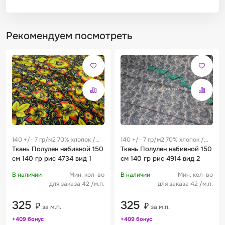
Рекомендуем посмотреть
140 +/- 7 гр/м2 70% хлопок /
140 +/- 7 гр/м2 70% хлопок /
30% лен 0.28 м
Ткань Полулен набивной 150
30% лен 0.28 м
Ткань Полулен набивной 150
см 140 гр рис 4734 вид 1
см 140 гр рис 4914 вид 2
В наличии
Мин. кол-во
В наличии
Мин. кол-во
для заказа 42 /м.п.
для заказа 42 /м.п.
325
325
₽
₽
за м.п.
за м.п.
+409 бонус
+409 бонус