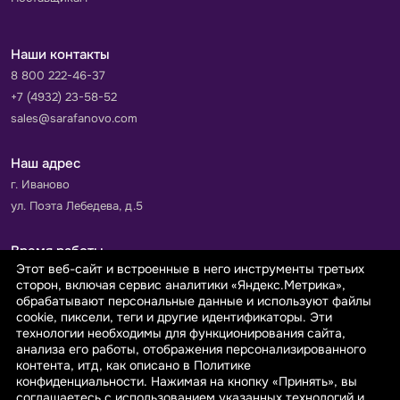
Наши контакты
8 800 222-46-37
+7 (4932) 23-58-52
sales@sarafanovo.com
Наш адрес
г. Иваново
ул. Поэта Лебедева, д.5
Время работы
Этот веб-сайт и встроенные в него инструменты третьих
Пн-Пт с 9.00 до 18.00
сторон, включая сервис аналитики «Яндекс.Метрика»,
Сб-Вс: выходной
обрабатывают персональные данные и используют файлы
cookie, пиксели, теги и другие идентификаторы. Эти
технологии необходимы для функционирования сайта,
Принимаем к оплате
анализа его работы, отображения персонализированного
контента, итд, как описано в Политике
конфиденциальности. Нажимая на кнопку «Принять», вы
соглашаетесь с использованием указанных технологий и