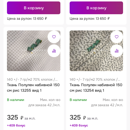
В корзину
В корзину
Цена за рулон: 13 650
₽
Цена за рулон: 13 650
₽
140 +/- 7 гр/м2 70% хлопок /
140 +/- 7 гр/м2 70% хлопок /
30% лен 0.28 м
Ткань Полулен набивной 150
30% лен 0.28 м
Ткань Полулен набивной 150
см рис 13255 вид 1
см рис 13254 вид 1
В наличии
Мин. кол-во
В наличии
Мин. кол-во
для заказа 42 /м.п.
для заказа 42 /м.п.
325
325
₽
₽
за м.п.
за м.п.
+409 бонус
+409 бонус