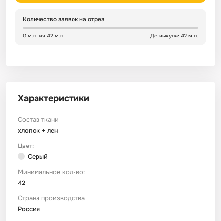
Количество заявок на отрез
Сатин
Тик
Зеленый
Детский
0 м.п. из 42 м.п.
До выкупа: 42 м.п.
Сатин Глосс
Тик наволочный
Синий
Праздничный
Сатин Жаккард
Тиси
Многоцветный
Еда
Характеристики
Сатин Страйп
ТиСи Твил
Город / архитектура
Состав ткани
хлопок + лен
Сатин Твил
Трикотаж
Морская тема
Цвет:
Серый
Сетка
Тюль
Космос
Минимальное кол-во:
42
Ситец
Фланель
Техника / транспорт
Страна производства
Россия
Спанбонд
Флис
Этнический