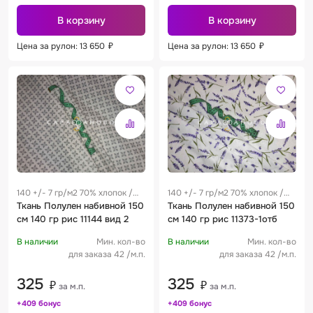
В корзину
В корзину
Цена за рулон: 13 650
₽
Цена за рулон: 13 650
₽
140 +/- 7 гр/м2 70% хлопок /
140 +/- 7 гр/м2 70% хлопок /
30% лен 0.28 м
Ткань Полулен набивной 150
30% лен 0.28 м
Ткань Полулен набивной 150
см 140 гр рис 11144 вид 2
см 140 гр рис 11373-1отб
В наличии
Мин. кол-во
В наличии
Мин. кол-во
для заказа 42 /м.п.
для заказа 42 /м.п.
325
325
₽
₽
за м.п.
за м.п.
+409 бонус
+409 бонус