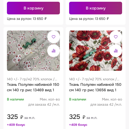
В корзину
В корзину
Цена за рулон: 13 650
₽
Цена за рулон: 13 650
₽
140 +/- 7 гр/м2 70% хлопок /
140 +/- 7 гр/м2 70% хлопок /
30% лен 0.28 м
Ткань Полулен набивной 150
30% лен 0.28 м
Ткань Полулен набивной 150
см 140 гр рис 13469 вид 1
см 140 гр рис 13656 вид 1
В наличии
Мин. кол-во
В наличии
Мин. кол-во
для заказа 42 /м.п.
для заказа 42 /м.п.
325
325
₽
₽
за м.п.
за м.п.
+409 бонус
+409 бонус