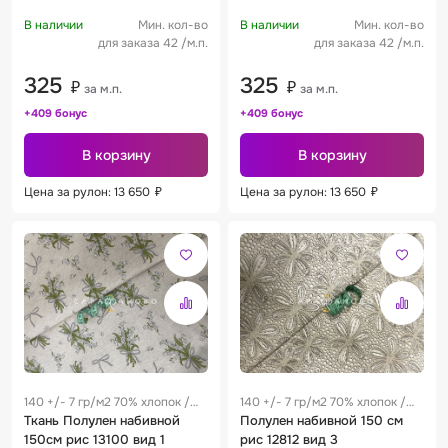
В наличии
Мин. кол-во
В наличии
Мин. кол-во
для заказа 42 /м.п.
для заказа 42 /м.п.
325
325
₽
₽
за м.п.
за м.п.
+409 бонус
+409 бонус
В корзину
В корзину
Цена за рулон: 13 650
₽
Цена за рулон: 13 650
₽
140 +/- 7 гр/м2 70% хлопок /
140 +/- 7 гр/м2 70% хлопок /
30% лен 0.28 м
Ткань Полулен набивной
30% лен 0.28 м
Полулен набивной 150 см
150см рис 13100 вид 1
рис 12812 вид 3