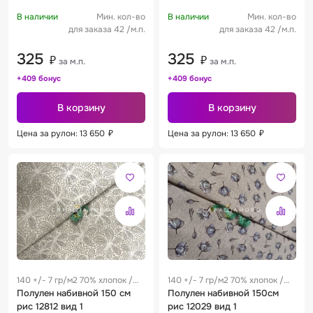
В наличии
Мин. кол-во
В наличии
Мин. кол-во
для заказа 42 /м.п.
для заказа 42 /м.п.
325
325
₽
₽
за м.п.
за м.п.
+409 бонус
+409 бонус
В корзину
В корзину
Цена за рулон: 13 650
₽
Цена за рулон: 13 650
₽
140 +/- 7 гр/м2 70% хлопок /
140 +/- 7 гр/м2 70% хлопок /
30% лен 0.28 м
Полулен набивной 150 см
30% лен 0.28 м
Полулен набивной 150см
рис 12812 вид 1
рис 12029 вид 1