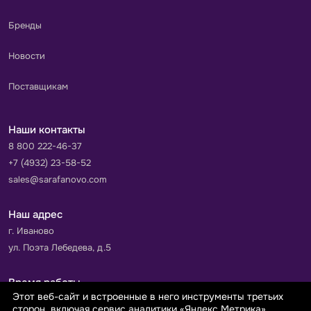
Бренды
Новости
Поставщикам
Наши контакты
8 800 222-46-37
+7 (4932) 23-58-52
sales@sarafanovo.com
Наш адрес
г. Иваново
ул. Поэта Лебедева, д.5
Время работы
Этот веб-сайт и встроенные в него инструменты третьих
Пн-Пт с 9.00 до 18.00
сторон, включая сервис аналитики «Яндекс.Метрика»,