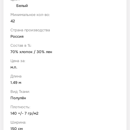
Белый
Футер
Имитации материалов
Минимальное кол-во:
42
Страна производства
Шелк Армани
Россия
Состав в %:
Штапель
70% хлопок / 30% лен
Цена за:
м.п.
Длина
1.49 м
Вид Ткани:
Полулён
Плотность:
140 +/- 7 гр/м2
Ширина:
150 см