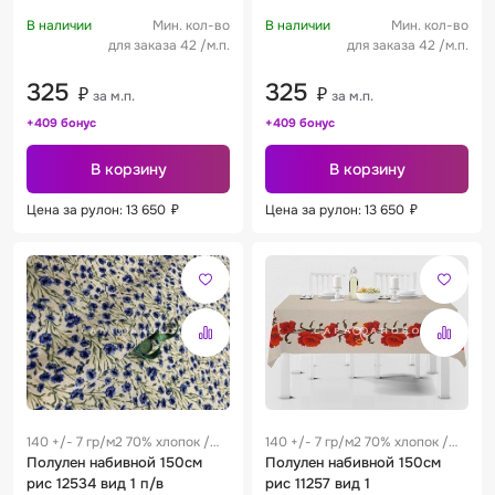
В наличии
Мин. кол-во
В наличии
Мин. кол-во
для заказа 42 /м.п.
для заказа 42 /м.п.
325
325
₽
₽
за м.п.
за м.п.
+409 бонус
+409 бонус
В корзину
В корзину
Цена за рулон: 13 650
₽
Цена за рулон: 13 650
₽
140 +/- 7 гр/м2 70% хлопок /
140 +/- 7 гр/м2 70% хлопок /
30% лен 0.28 м
Полулен набивной 150см
30% лен 0.28 м
Полулен набивной 150см
рис 12534 вид 1 п/в
рис 11257 вид 1