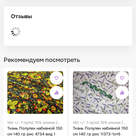
Отзывы
Рекомендуем посмотреть
140 +/- 7 гр/м2 70% хлопок /
140 +/- 7 гр/м2 70% хлопок /
30% лен 0.28 м
Ткань Полулен набивной 150
30% лен 0.28 м
Ткань Полулен набивной 150
см 140 гр рис 4734 вид 1
см 140 гр рис 11373-1отб