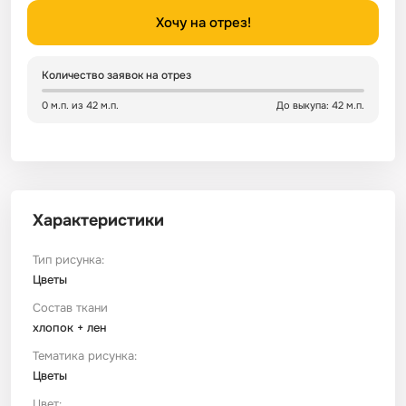
Хочу на отрез!
Сатин
Тик
Зеленый
Детский
Количество заявок на отрез
Сатин Глосс
Тик наволочный
Синий
Праздничный
0 м.п. из 42 м.п.
До выкупа: 42 м.п.
Сатин Жаккард
Тиси
Многоцветный
Еда
Сатин Страйп
ТиСи Твил
Город / архитектура
Характеристики
Сатин Твил
Трикотаж
Морская тема
Тип рисунка:
Цветы
Сетка
Тюль
Космос
Состав ткани
хлопок + лен
Ситец
Фланель
Техника / транспорт
Тематика рисунка:
Цветы
Спанбонд
Флис
Этнический
Цвет: