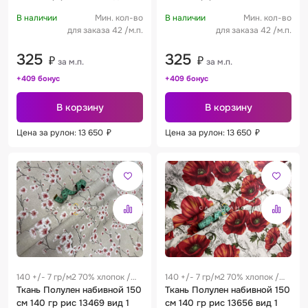
В наличии
Мин. кол-во
В наличии
Мин. кол-во
для заказа 42 /м.п.
для заказа 42 /м.п.
325
325
₽
₽
за м.п.
за м.п.
+409 бонус
+409 бонус
В корзину
В корзину
Цена за рулон: 13 650
₽
Цена за рулон: 13 650
₽
140 +/- 7 гр/м2 70% хлопок /
140 +/- 7 гр/м2 70% хлопок /
30% лен 0.28 м
Ткань Полулен набивной 150
30% лен 0.28 м
Ткань Полулен набивной 150
см 140 гр рис 13469 вид 1
см 140 гр рис 13656 вид 1