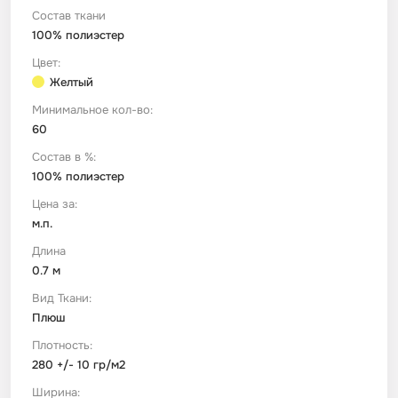
Состав ткани
100% полиэстер
Футер
Имитации материалов
Цвет:
Желтый
Шелк Армани
Минимальное кол-во:
60
Штапель
Состав в %:
100% полиэстер
Цена за:
м.п.
Длина
0.7 м
Вид Ткани:
Плюш
Плотность:
280 +/- 10 гр/м2
Ширина: