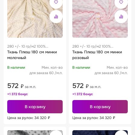
280 +/- 10 гр/м2 100%
280 +/- 10 гр/м2 100%
полиэстер 0.45 м
Ткань Плюш 180 см минки
полиэстер 0.45 м
Ткань Плюш 180 см минки
молочный
розовый
В наличии
Мин. кол-во
В наличии
Мин. кол-во
для заказа 60 /м.п.
для заказа 60 /м.п.
572
572
₽
₽
за м.п.
за м.п.
+1 372 бонус
+1 372 бонус
В корзину
В корзину
Цена за рулон: 34 320
₽
Цена за рулон: 34 320
₽