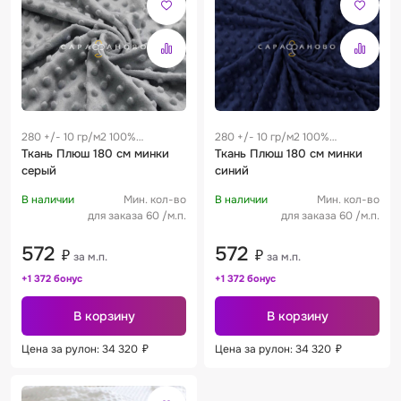
280 +/- 10 гр/м2 100%
280 +/- 10 гр/м2 100%
полиэстер 0.45 м
Ткань Плюш 180 см минки
полиэстер 0.45 м
Ткань Плюш 180 см минки
серый
синий
В наличии
Мин. кол-во
В наличии
Мин. кол-во
для заказа 60 /м.п.
для заказа 60 /м.п.
572
572
₽
₽
за м.п.
за м.п.
+1 372 бонус
+1 372 бонус
В корзину
В корзину
Цена за рулон: 34 320
₽
Цена за рулон: 34 320
₽