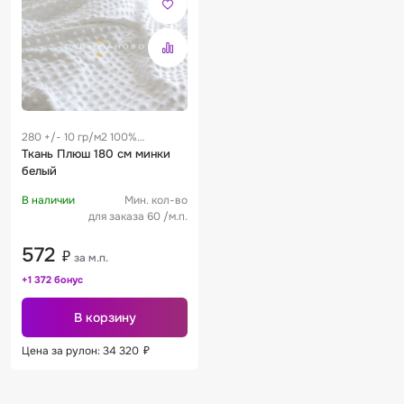
280 +/- 10 гр/м2 100%
полиэстер 0.45 м
Ткань Плюш 180 см минки
белый
В наличии
Мин. кол-во
для заказа 60 /м.п.
572
₽
за м.п.
+1 372 бонус
В корзину
Цена за рулон: 34 320
₽