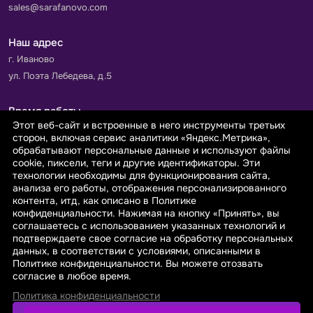
sales@sarafanovo.com
Наш адрес
г. Иваново
ул. Поэта Лебедева, д.5
Время работы
Этот веб-сайт и встроенные в него инструменты третьих
Пн-Пт с 9.00 до 18.00
сторон, включая сервис аналитики «Яндекс.Метрика»,
Сб-Вс: выходной
обрабатывают персональные данные и используют файлы
cookie, пиксели, теги и другие идентификаторы. Эти
технологии необходимы для функционирования сайта,
Принимаем к оплате
анализа его работы, отображения персонализированного
контента, итд, как описано в Политике
конфиденциальности. Нажимая на кнопку «Принять», вы
соглашаетесь с использованием указанных технологий и
подтверждаете свое согласие на обработку персональных
данных, в соответствии с условиями, описанными в
© 2026 sarafanovo.com - Интернет-магазин "САРАФАНОВО"
Политике конфиденциальности. Вы можете отозвать
специализируется на производстве, продаже тканей оптом и в
согласие в любое время.
розницу с доставкой по Роcсии и СНГ.
Политика конфиденциальности
Политика обработки персональных данных