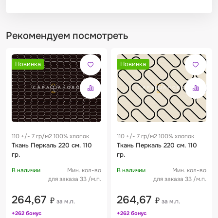
Рекомендуем посмотреть
Новинка
Новинка
110 +/- 7 гр/м2 100% хлопок
110 +/- 7 гр/м2 100% хлопок
Ткань Перкаль 220 см. 110
Ткань Перкаль 220 см. 110
гр.
гр.
В наличии
Мин. кол-во
В наличии
Мин. кол-во
для заказа 33 /м.п.
для заказа 33 /м.п.
264,67
264,67
₽
₽
за м.п.
за м.п.
+262 бонус
+262 бонус