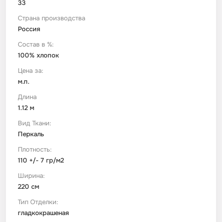
33
Страна производства
Футер
Имитации материалов
Россия
Состав в %:
Шелк Армани
100% хлопок
Цена за:
Штапель
м.п.
Длина
1.12 м
Вид Ткани:
Перкаль
Плотность:
110 +/- 7 гр/м2
Ширина:
220 см
Тип Отделки:
гладкокрашеная