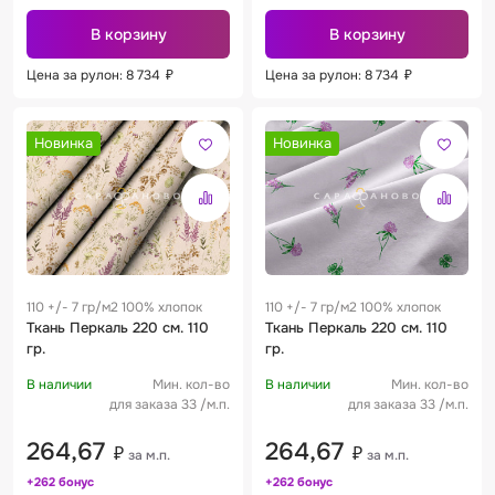
В корзину
В корзину
Цена за рулон: 8 734
₽
Цена за рулон: 8 734
₽
Новинка
Новинка
110 +/- 7 гр/м2 100% хлопок
110 +/- 7 гр/м2 100% хлопок
Ткань Перкаль 220 см. 110
Ткань Перкаль 220 см. 110
гр.
гр.
В наличии
Мин. кол-во
В наличии
Мин. кол-во
для заказа 33 /м.п.
для заказа 33 /м.п.
264,67
264,67
₽
₽
за м.п.
за м.п.
+262 бонус
+262 бонус