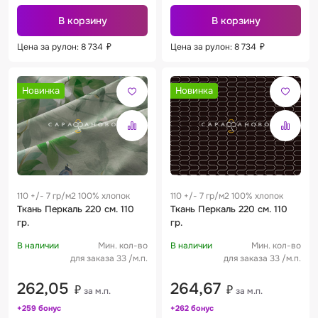
В корзину
В корзину
Цена за рулон: 8 734
₽
Цена за рулон: 8 734
₽
Новинка
Новинка
110 +/- 7 гр/м2 100% хлопок
110 +/- 7 гр/м2 100% хлопок
Ткань Перкаль 220 см. 110
Ткань Перкаль 220 см. 110
гр.
гр.
В наличии
Мин. кол-во
В наличии
Мин. кол-во
для заказа 33 /м.п.
для заказа 33 /м.п.
262,05
264,67
₽
₽
за м.п.
за м.п.
+259 бонус
+262 бонус