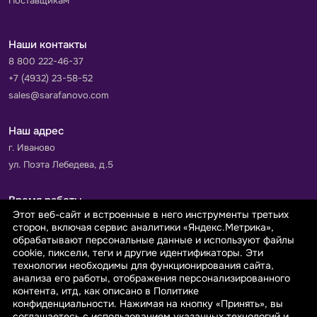
Поставщикам
Наши контакты
8 800 222-46-37
+7 (4932) 23-58-52
sales@sarafanovo.com
Наш адрес
г. Иваново
ул. Поэта Лебедева, д.5
Время работы
Этот веб-сайт и встроенные в него инструменты третьих
Пн-Пт с 9.00 до 18.00
сторон, включая сервис аналитики «Яндекс.Метрика»,
Сб-Вс: выходной
обрабатывают персональные данные и используют файлы
cookie, пиксели, теги и другие идентификаторы. Эти
технологии необходимы для функционирования сайта,
Принимаем к оплате
анализа его работы, отображения персонализированного
контента, итд, как описано в Политике
конфиденциальности. Нажимая на кнопку «Принять», вы
соглашаетесь с использованием указанных технологий и