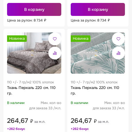
В корзину
В корзину
Цена за рулон: 8 734
₽
Цена за рулон: 8 734
₽
Новинка
Новинка
110 +/- 7 гр/м2 100% хлопок
110 +/- 7 гр/м2 100% хлопок
Ткань Перкаль 220 см. 110
Ткань Перкаль 220 см. 110
гр.
гр.
В наличии
Мин. кол-во
В наличии
Мин. кол-во
для заказа 33 /м.п.
для заказа 33 /м.п.
264,67
264,67
₽
₽
за м.п.
за м.п.
+262 бонус
+262 бонус