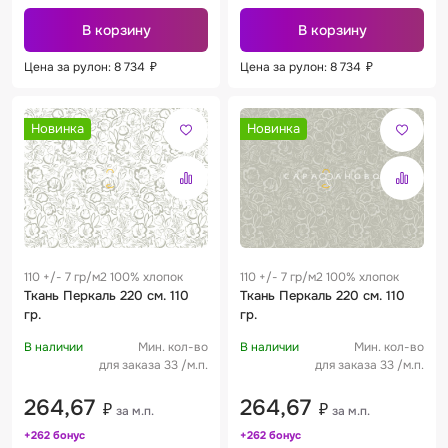
В корзину
В корзину
Цена за рулон: 8 734
₽
Цена за рулон: 8 734
₽
Новинка
Новинка
110 +/- 7 гр/м2 100% хлопок
110 +/- 7 гр/м2 100% хлопок
Ткань Перкаль 220 см. 110
Ткань Перкаль 220 см. 110
гр.
гр.
В наличии
Мин. кол-во
В наличии
Мин. кол-во
для заказа 33 /м.п.
для заказа 33 /м.п.
264,67
264,67
₽
₽
за м.п.
за м.п.
+262 бонус
+262 бонус