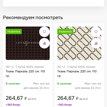
Рекомендуем посмотреть
Новинка
Новинка
110 +/- 7 гр/м2 100% хлопок
110 +/- 7 гр/м2 100% хлопок
Ткань Перкаль 220 см. 110
Ткань Перкаль 220 см. 110
гр.
гр.
В наличии
Мин. кол-во
В наличии
Мин. кол-во
для заказа 33 /м.п.
для заказа 33 /м.п.
264,67
264,67
₽
₽
за м.п.
за м.п.
+262 бонус
+262 бонус