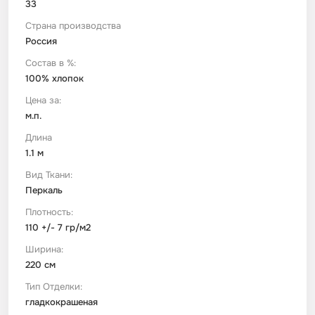
33
Страна производства
Футер
Имитации материалов
Россия
Состав в %:
Шелк Армани
100% хлопок
Цена за:
Штапель
м.п.
Длина
1.1 м
Вид Ткани:
Перкаль
Плотность:
110 +/- 7 гр/м2
Ширина:
220 см
Тип Отделки:
гладкокрашеная