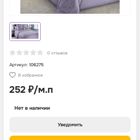
Пестроткань
Ткани для мебели и интерьера
Сетка
Таффета
Палаточное полотно
Таффета
Бязь
Вуаль
Кашкорсе
Мулетон
Полулён
Футер 3-нитка с начёсом
Хлопок + лен
Хаки
Клетка
Бельевое полотно
Таффета
Твил
Рогожка техническая
Твил
Габардин
Клеенка
Муслин
Поплин
Футер диагональ
Хлопок + эластан
Голубой
Зигзаг
Сатин
Тиси
Саржа
Габарит
Кулирная гладь
Мятка
Портьера
Футер начес
Лен + вискоза
Серый
Гусиная Лапка
0 отзывов
Поплин
ТиСи Твил
Спанбонд
Гобелен
Кулирная гладь со спандексом
Оксфорд
Прима Стрейч
Футер петля
Лиоцелл + хлопок
Бирюзовый
Горошек
Артикул:
106275
В избранное
Тик
Флис
Тик матрасный
Грета
Рибана
Футер-петля 2х нитка с лайкрой
Полиэстер + Эластан
Бордовый
Животные
252
₽
/
м.п
Поликоттон
Рип-стоп
Таффета
Фуксия
Растения
Нет в наличии
Фланель
Рогожка
Твил
Белый
Орнамент
Уведомить
Тенсель
Саржа
Тенсель
Черный
Абстракция