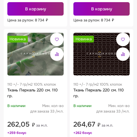
В корзину
В корзину
Цена за рулон: 8 734
₽
Цена за рулон: 8 734
₽
Новинка
Новинка
110 +/- 7 гр/м2 100% хлопок
110 +/- 7 гр/м2 100% хлопок
Ткань Перкаль 220 см. 110
Ткань Перкаль 220 см. 110
гр.
гр.
В наличии
Мин. кол-во
В наличии
Мин. кол-во
для заказа 33 /м.п.
для заказа 33 /м.п.
262,05
264,67
₽
₽
за м.п.
за м.п.
+259 бонус
+262 бонус