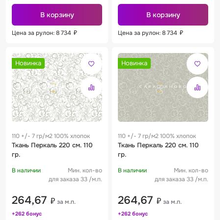
В корзину
В корзину
Цена за рулон: 8 734
₽
Цена за рулон: 8 734
₽
Новинка
Новинка
110 +/- 7 гр/м2 100% хлопок
110 +/- 7 гр/м2 100% хлопок
Ткань Перкаль 220 см. 110
Ткань Перкаль 220 см. 110
гр.
гр.
В наличии
Мин. кол-во
В наличии
Мин. кол-во
для заказа 33 /м.п.
для заказа 33 /м.п.
264,67
264,67
₽
₽
за м.п.
за м.п.
+262 бонус
+262 бонус