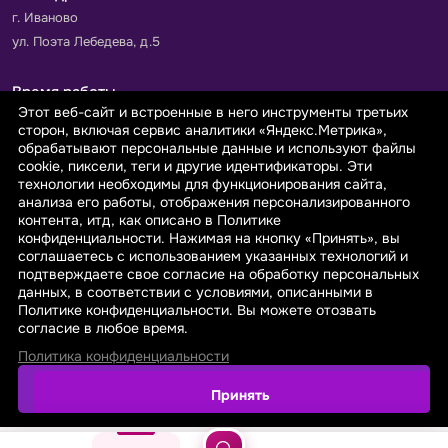
г. Иваново
ул. Поэта Лебедева, д.5
Время работы
Этот веб-сайт и встроенные в него инструменты третьих
Пн-Пт с 9.00 до 18.00
сторон, включая сервис аналитики «Яндекс.Метрика»,
Сб-Вс: выходной
обрабатывают персональные данные и используют файлы
cookie, пиксели, теги и другие идентификаторы. Эти
технологии необходимы для функционирования сайта,
Принимаем к оплате
анализа его работы, отображения персонализированного
контента, итд, как описано в Политике
конфиденциальности. Нажимая на кнопку «Принять», вы
соглашаетесь с использованием указанных технологий и
подтверждаете свое согласие на обработку персональных
данных, в соответствии с условиями, описанными в
© 2026 sarafanovo.com - Интернет-магазин "САРАФАНОВО"
Политике конфиденциальности. Вы можете отозвать
специализируется на производстве, продаже тканей оптом и в
согласие в любое время.
розницу с доставкой по Роcсии и СНГ.
Политика конфиденциальности
Политика обработки персональных данных