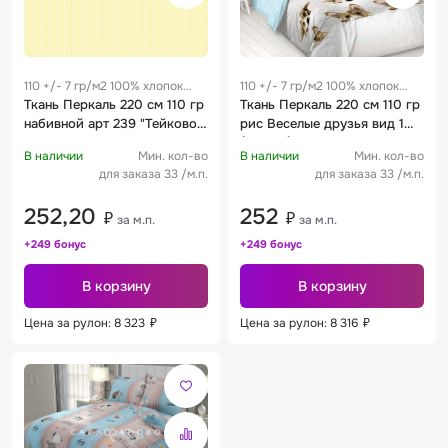
110 +/- 7 гр/м2 100% хлопок
110 +/- 7 гр/м2 100% хлопок
0.25 м
Ткань Перкаль 220 см 110 гр
0.25 м
Ткань Перкаль 220 см 110 гр
набивной арт 239 "Тейково"
рис Веселые друзья вид 1
рис 6793 вид 63 "Лунная
(основа)
В наличии
Мин. кол-во
В наличии
Мин. кол-во
соната" песчаное сияние
для заказа 33 /м.п.
для заказа 33 /м.п.
252,20
252
₽
₽
за м.п.
за м.п.
+249 бонус
+249 бонус
В корзину
В корзину
Цена за рулон: 8 323
₽
Цена за рулон: 8 316
₽