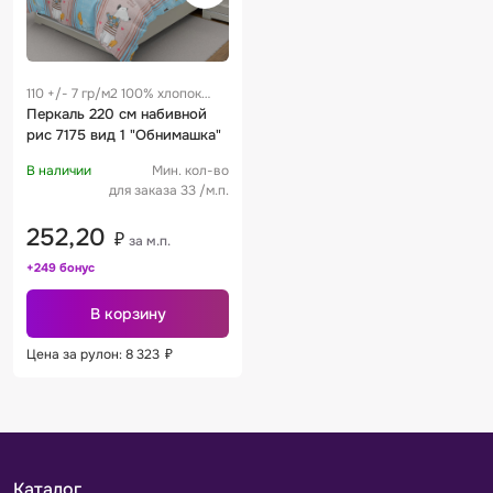
110 +/- 7 гр/м2 100% хлопок
0.25 м
Перкаль 220 см набивной
рис 7175 вид 1 "Обнимашка"
В наличии
Мин. кол-во
для заказа 33 /м.п.
252,20
₽
за м.п.
+249 бонус
В корзину
Цена за рулон: 8 323
₽
Каталог