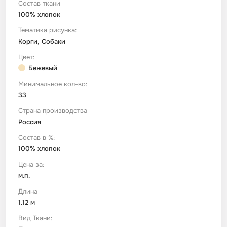
Состав ткани
100% хлопок
Футер
Имитации материалов
Тематика рисунка:
Корги, Собаки
Шелк Армани
Цвет:
Бежевый
Штапель
Минимальное кол-во:
33
Страна производства
Россия
Состав в %:
100% хлопок
Цена за:
м.п.
Длина
1.12 м
Вид Ткани: