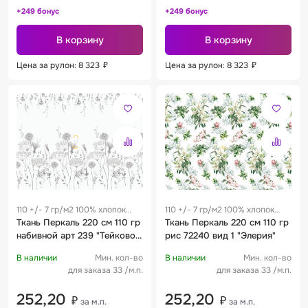
+249 бонус
+249 бонус
В корзину
В корзину
Цена за рулон: 8 323
₽
Цена за рулон: 8 323
₽
110 +/- 7 гр/м2 100% хлопок
110 +/- 7 гр/м2 100% хлопок
0.25 м
Ткань Перкаль 220 см 110 гр
0.25 м
Ткань Перкаль 220 см 110 гр
набивной арт 239 "Тейково"
рис 72240 вид 1 "Элерия"
рис 72245 вид 1 "Нежность"
В наличии
Мин. кол-во
В наличии
Мин. кол-во
для заказа 33 /м.п.
для заказа 33 /м.п.
252,20
252,20
₽
₽
за м.п.
за м.п.