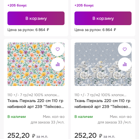
+205 бонус
+205 бонус
В корзину
В корзину
Цена за рулон: 6 864
₽
Цена за рулон: 6 864
₽
110 +/- 7 гр/м2 100% хлопок
110 +/- 7 гр/м2 100% хлопок
0.25 м
Ткань Перкаль 220 см 110 гр
0.25 м
Ткань Перкаль 220 см 110 гр
набивной арт 239 "Тейково"
набивной арт 239 "Тейково"
рис 72252 вид 1 "Фарелла"
рис 72246 вид 1 "Грей Блум"
В наличии
Мин. кол-во
В наличии
Мин. кол-во
для заказа 33 /м.п.
для заказа 33 /м.п.
252,20
252,20
₽
₽
за м.п.
за м.п.