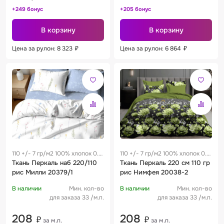
+249 бонус
+205 бонус
В корзину
В корзину
Цена за рулон: 8 323
₽
Цена за рулон: 6 864
₽
110 +/- 7 гр/м2 100% хлопок 0.3
110 +/- 7 гр/м2 100% хлопок 0.3
м
Ткань Перкаль наб 220/110
м
Ткань Перкаль 220 см 110 гр
рис Милли 20379/1
рис Нимфея 20038-2
В наличии
Мин. кол-во
В наличии
Мин. кол-во
для заказа 33 /м.п.
для заказа 33 /м.п.
208
208
₽
₽
за м.п.
за м.п.