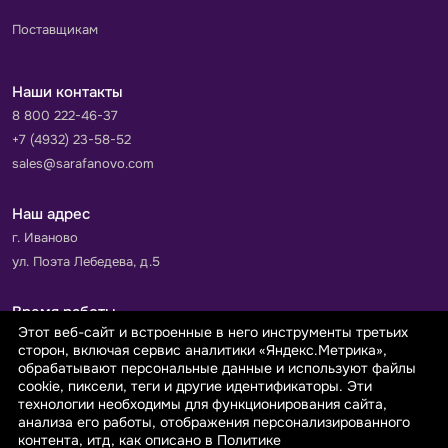
Поставщикам
Наши контакты
8 800 222-46-37
+7 (4932) 23-58-52
sales@sarafanovo.com
Наш адрес
г. Иваново
ул. Поэта Лебедева, д.5
Время работы
Этот веб-сайт и встроенные в него инструменты третьих
Пн-Пт с 9.00 до 18.00
сторон, включая сервис аналитики «Яндекс.Метрика»,
Сб-Вс: выходной
обрабатывают персональные данные и используют файлы
cookie, пиксели, теги и другие идентификаторы. Эти
технологии необходимы для функционирования сайта,
Принимаем к оплате
анализа его работы, отображения персонализированного
контента, итд, как описано в Политике