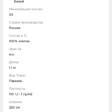
Белый
Минимальное кол-во:
Футер
Имитации материалов
33
Страна производства
Шелк Армани
Россия
Состав в %:
Штапель
100% хлопок
Цена за:
м.п.
Длина
1.1 м
Вид Ткани:
Перкаль
Плотность:
110 +/- 7 гр/м2
Ширина:
220 см