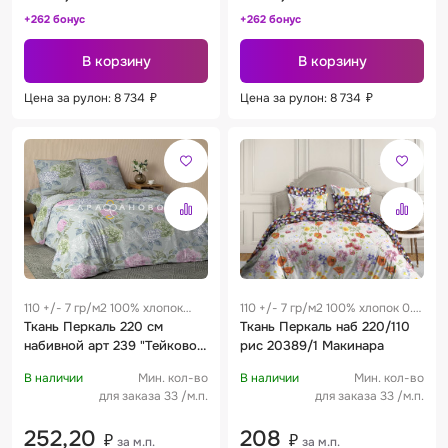
+262 бонус
+262 бонус
В корзину
В корзину
Цена за рулон: 8 734
₽
Цена за рулон: 8 734
₽
110 +/- 7 гр/м2 100% хлопок
110 +/- 7 гр/м2 100% хлопок 0.3
0.25 м
Ткань Перкаль 220 см
м
Ткань Перкаль наб 220/110
набивной арт 239 "Тейково"
рис 20389/1 Макинара
рис 72070 вид 1 "Утренняя
В наличии
Мин. кол-во
В наличии
Мин. кол-во
нежность"
для заказа 33 /м.п.
для заказа 33 /м.п.
252,20
208
₽
₽
за м.п.
за м.п.