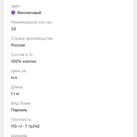
Цвет:
Фиолетовый
Футер
Имитации материалов
Минимальное кол-во:
33
Шелк Армани
Страна производства
Россия
Штапель
Состав в %:
100% хлопок
Цена за:
м.п.
Длина
1.1 м
Вид Ткани:
Перкаль
Плотность:
110 +/- 7 гр/м2
Ширина: