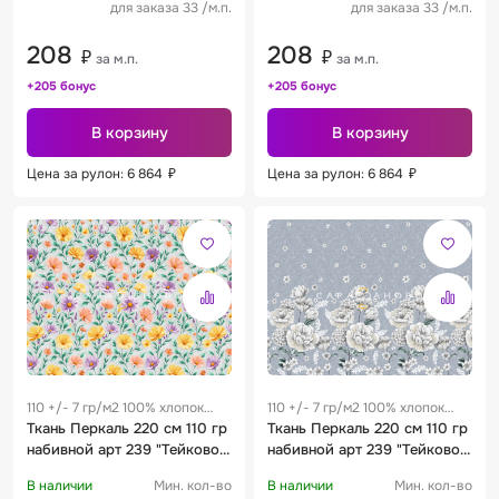
для заказа 33 /м.п.
для заказа 33 /м.п.
208
208
₽
₽
за м.п.
за м.п.
+205 бонус
+205 бонус
В корзину
В корзину
Цена за рулон: 6 864
₽
Цена за рулон: 6 864
₽
110 +/- 7 гр/м2 100% хлопок
110 +/- 7 гр/м2 100% хлопок
0.25 м
Ткань Перкаль 220 см 110 гр
0.25 м
Ткань Перкаль 220 см 110 гр
набивной арт 239 "Тейково"
набивной арт 239 "Тейково"
рис 72252 вид 1 "Фарелла"
рис 72246 вид 1 "Грей Блум"
В наличии
Мин. кол-во
В наличии
Мин. кол-во