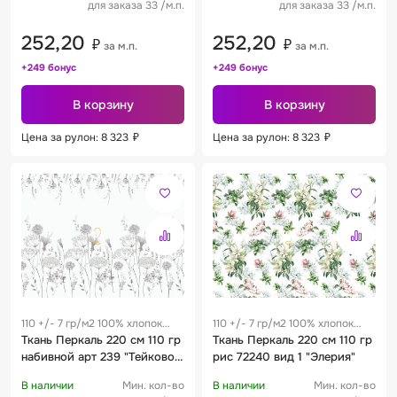
для заказа 33 /м.п.
для заказа 33 /м.п.
252,20
252,20
₽
₽
за м.п.
за м.п.
+249 бонус
+249 бонус
В корзину
В корзину
Цена за рулон: 8 323
₽
Цена за рулон: 8 323
₽
110 +/- 7 гр/м2 100% хлопок
110 +/- 7 гр/м2 100% хлопок
0.25 м
Ткань Перкаль 220 см 110 гр
0.25 м
Ткань Перкаль 220 см 110 гр
набивной арт 239 "Тейково"
рис 72240 вид 1 "Элерия"
рис 72245 вид 1 "Нежность"
В наличии
Мин. кол-во
В наличии
Мин. кол-во