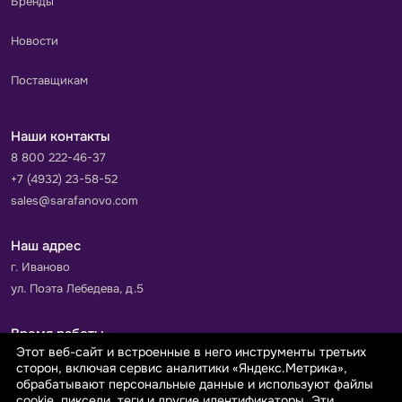
Бренды
Новости
Поставщикам
Наши контакты
8 800 222-46-37
+7 (4932) 23-58-52
sales@sarafanovo.com
Наш адрес
г. Иваново
ул. Поэта Лебедева, д.5
Время работы
Этот веб-сайт и встроенные в него инструменты третьих
Пн-Пт с 9.00 до 18.00
сторон, включая сервис аналитики «Яндекс.Метрика»,
Сб-Вс: выходной
обрабатывают персональные данные и используют файлы
cookie, пиксели, теги и другие идентификаторы. Эти