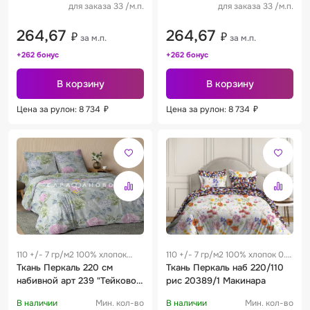
для заказа 33 /м.п.
для заказа 33 /м.п.
264,67
264,67
₽
₽
за м.п.
за м.п.
+262 бонус
+262 бонус
В корзину
В корзину
Цена за рулон: 8 734
₽
Цена за рулон: 8 734
₽
110 +/- 7 гр/м2 100% хлопок
110 +/- 7 гр/м2 100% хлопок 0.3
0.25 м
Ткань Перкаль 220 см
м
Ткань Перкаль наб 220/110
набивной арт 239 "Тейково"
рис 20389/1 Макинара
рис 72070 вид 1 "Утренняя
В наличии
Мин. кол-во
В наличии
Мин. кол-во
нежность"