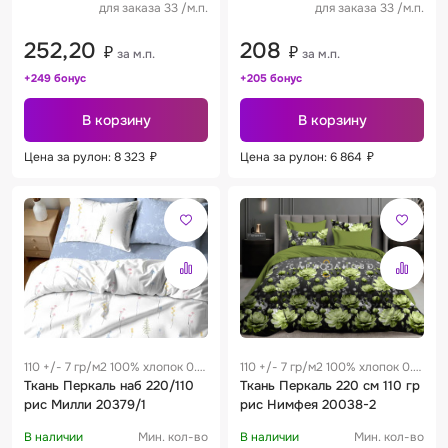
для заказа 33 /м.п.
для заказа 33 /м.п.
252,20
208
₽
₽
за м.п.
за м.п.
+249 бонус
+205 бонус
В корзину
В корзину
Цена за рулон: 8 323
₽
Цена за рулон: 6 864
₽
110 +/- 7 гр/м2 100% хлопок 0.3
110 +/- 7 гр/м2 100% хлопок 0.3
м
Ткань Перкаль наб 220/110
м
Ткань Перкаль 220 см 110 гр
рис Милли 20379/1
рис Нимфея 20038-2
В наличии
Мин. кол-во
В наличии
Мин. кол-во