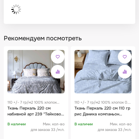
Рекомендуем посмотреть
110 +/- 7 гр/м2 100% хлопок
110 +/- 7 гр/м2 100% хлопок 0.3
0.25 м
Ткань Перкаль 220 см
м
Ткань Перкаль 220 см 110 гр
набивной арт 239 "Тейково"
рис Даника компаньон
рис 72239 вид 1 "Пелагея"
71156/4
В наличии
Мин. кол-во
В наличии
Мин. кол-во
для заказа 33 /м.п.
для заказа 33 /м.п.