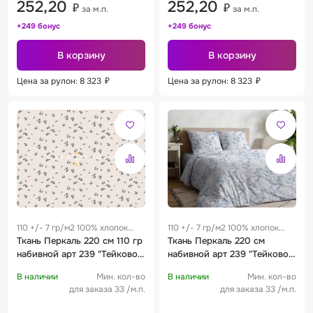
252,20
252,20
₽
₽
за м.п.
за м.п.
+249 бонус
+249 бонус
В корзину
В корзину
Цена за рулон: 8 323
₽
Цена за рулон: 8 323
₽
110 +/- 7 гр/м2 100% хлопок
110 +/- 7 гр/м2 100% хлопок
0.25 м
Ткань Перкаль 220 см 110 гр
0.25 м
Ткань Перкаль 220 см
набивной арт 239 "Тейково"
набивной арт 239 "Тейково"
рис 72233 вид 1 "Мелкоцвет"
рис 72221 вид 1 "Пелагея"
В наличии
Мин. кол-во
В наличии
Мин. кол-во
для заказа 33 /м.п.
для заказа 33 /м.п.