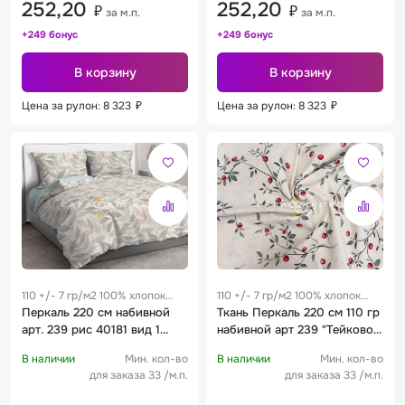
252,20
252,20
₽
₽
за м.п.
за м.п.
+249 бонус
+249 бонус
В корзину
В корзину
Цена за рулон: 8 323
₽
Цена за рулон: 8 323
₽
110 +/- 7 гр/м2 100% хлопок
110 +/- 7 гр/м2 100% хлопок
0.25 м
Перкаль 220 см набивной
0.25 м
Ткань Перкаль 220 см 110 гр
арт. 239 рис 40181 вид 1
набивной арт 239 "Тейково"
Милесса
рис 72234 вид 1 "Дикая
В наличии
Мин. кол-во
В наличии
Мин. кол-во
ягода"
для заказа 33 /м.п.
для заказа 33 /м.п.