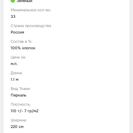
Зеленый
Минимальное кол-во:
Футер
Имитации материалов
33
Страна производства
Шелк Армани
Россия
Состав в %:
100% хлопок
Штапель
Цена за:
м.п.
Длина
1.1 м
Вид Ткани:
Перкаль
Плотность:
110 +/- 7 гр/м2
Ширина:
220 см