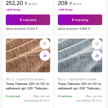
252,20
208
₽
₽
за м.п.
за м.п.
+249 бонус
+205 бонус
В корзину
В корзину
Цена за рулон: 8 323
₽
Цена за рулон: 6 864
₽
110 +/- 7 гр/м2 100% хлопок
110 +/- 7 гр/м2 100% хлопок
0.25 м
Ткань Перкаль 220 см 110 гр
0.25 м
Ткань Перкаль 220 см 110 гр
набивной арт 239 "Тейково"
набивной арт 239 "Тейково"
рис 72257 вид 3 "Элио"
рис 72257 вид 4 "Элио"
В наличии
Мин. кол-во
В наличии
Мин. кол-во
для заказа 33 /м.п.
для заказа 33 /м.п.