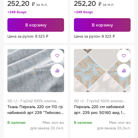
252,20
252,20
₽
₽
за м.п.
за м.п.
+249 бонус
+249 бонус
В корзину
В корзину
Цена за рулон: 8 323
₽
Цена за рулон: 8 323
₽
110 +/- 7 гр/м2 100% хлопок
110 +/- 7 гр/м2 100% хлопок
0.25 м
Ткань Перкаль 220 см 110 гр
0.25 м
Перкаль 220 см набивной
набивной арт 239 "Тейково"
арт. 239 рис 50160 вид 1
рис 72257 вид 2 "Элио"
"Норманди" (комп 916750)
В наличии
Мин. кол-во
В наличии
Мин. кол-во
для заказа 33 /м.п.
для заказа 33 /м.п.