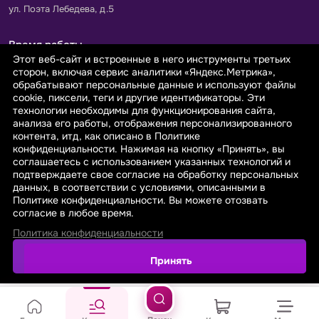
ул. Поэта Лебедева, д.5
Время работы
Этот веб-сайт и встроенные в него инструменты третьих
Пн-Пт с 9.00 до 18.00
сторон, включая сервис аналитики «Яндекс.Метрика»,
Сб-Вс: выходной
обрабатывают персональные данные и используют файлы
cookie, пиксели, теги и другие идентификаторы. Эти
технологии необходимы для функционирования сайта,
Принимаем к оплате
анализа его работы, отображения персонализированного
контента, итд, как описано в Политике
конфиденциальности. Нажимая на кнопку «Принять», вы
соглашаетесь с использованием указанных технологий и
подтверждаете свое согласие на обработку персональных
данных, в соответствии с условиями, описанными в
© 2026 sarafanovo.com - Интернет-магазин "САРАФАНОВО"
Политике конфиденциальности. Вы можете отозвать
специализируется на производстве, продаже тканей оптом и в
согласие в любое время.
розницу с доставкой по Роcсии и СНГ.
Политика конфиденциальности
Политика обработки персональных данных