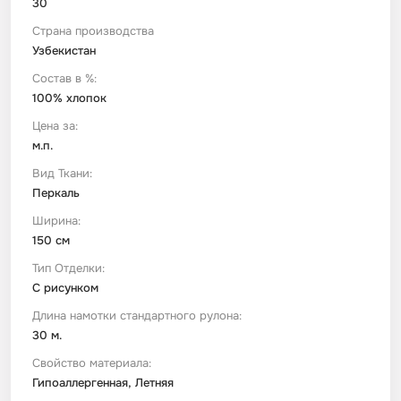
30
Страна производства
Футер
Имитации материалов
Узбекистан
Состав в %:
Шелк Армани
100% хлопок
Цена за:
м.п.
Штапель
Вид Ткани:
Перкаль
Ширина:
150 см
Тип Отделки:
С рисунком
Длина намотки стандартного рулона:
30 м.
Свойство материала:
Гипоаллергенная, Летняя