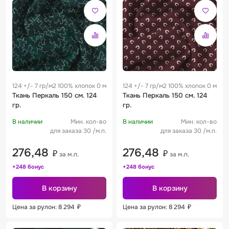
124 +/- 7 гр/м2 100% хлопок 0 м
124 +/- 7 гр/м2 100% хлопок 0 м
Ткань Перкаль 150 см. 124
Ткань Перкаль 150 см. 124
гр.
гр.
В наличии
Мин. кол-во
В наличии
Мин. кол-во
для заказа 30 /м.п.
для заказа 30 /м.п.
276,48
276,48
₽
₽
за м.п.
за м.п.
+248 бонус
+248 бонус
В корзину
В корзину
Цена за рулон: 8 294
₽
Цена за рулон: 8 294
₽