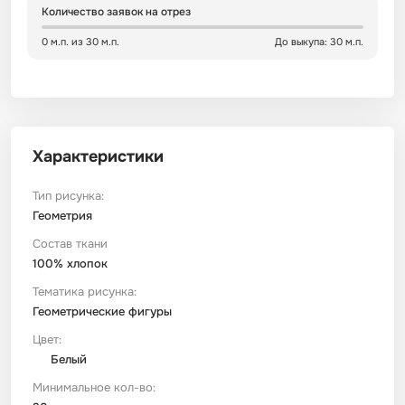
Количество заявок на отрез
Сатин
Тик
Зеленый
Детский
0 м.п. из 30 м.п.
До выкупа: 30 м.п.
Сатин Глосс
Тик наволочный
Синий
Праздничный
Сатин Жаккард
Тиси
Многоцветный
Еда
Характеристики
Сатин Страйп
ТиСи Твил
Город / архитектура
Тип рисунка:
Геометрия
Состав ткани
Сатин Твил
Трикотаж
Морская тема
100% хлопок
Тематика рисунка:
Сетка
Тюль
Космос
Геометрические фигуры
Цвет:
Ситец
Фланель
Техника / транспорт
Белый
Минимальное кол-во:
Спанбонд
Флис
Этнический