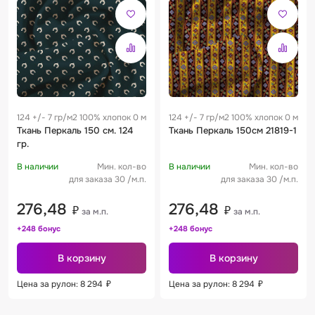
124 +/- 7 гр/м2 100% хлопок 0 м
124 +/- 7 гр/м2 100% хлопок 0 м
Ткань Перкаль 150 см. 124
Ткань Перкаль 150см 21819-1
гр.
В наличии
Мин. кол-во
В наличии
Мин. кол-во
для заказа 30 /м.п.
для заказа 30 /м.п.
276,48
276,48
₽
₽
за м.п.
за м.п.
+248 бонус
+248 бонус
В корзину
В корзину
Цена за рулон: 8 294
₽
Цена за рулон: 8 294
₽