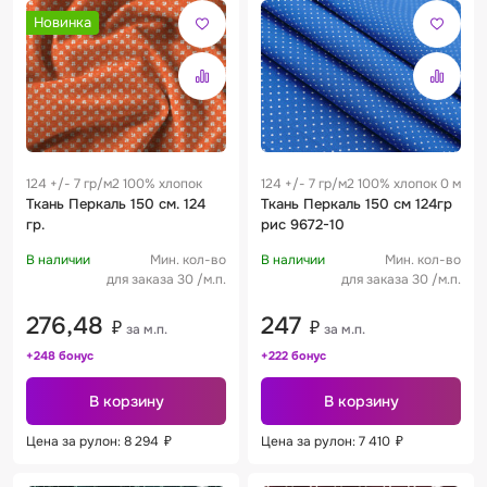
Новинка
124 +/- 7 гр/м2 100% хлопок
124 +/- 7 гр/м2 100% хлопок 0 м
Ткань Перкаль 150 см. 124
Ткань Перкаль 150 см 124гр
гр.
рис 9672-10
В наличии
Мин. кол-во
В наличии
Мин. кол-во
для заказа 30 /м.п.
для заказа 30 /м.п.
276,48
247
₽
₽
за м.п.
за м.п.
+248 бонус
+222 бонус
В корзину
В корзину
Цена за рулон: 8 294
₽
Цена за рулон: 7 410
₽