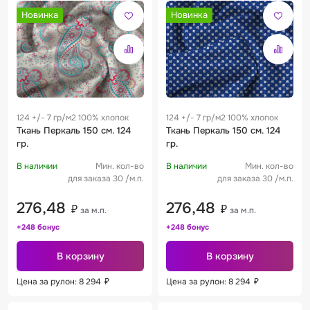
Новинка
Новинка
124 +/- 7 гр/м2 100% хлопок
124 +/- 7 гр/м2 100% хлопок
Ткань Перкаль 150 см. 124
Ткань Перкаль 150 см. 124
гр.
гр.
В наличии
Мин. кол-во
В наличии
Мин. кол-во
для заказа 30 /м.п.
для заказа 30 /м.п.
276,48
276,48
₽
₽
за м.п.
за м.п.
+248 бонус
+248 бонус
В корзину
В корзину
Цена за рулон: 8 294
₽
Цена за рулон: 8 294
₽