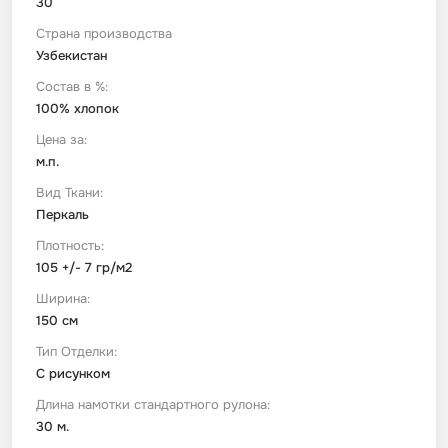
30
Страна производства
Футер
Имитации материалов
Узбекистан
Состав в %:
Шелк Армани
100% хлопок
Цена за:
м.п.
Штапель
Вид Ткани:
Перкаль
Плотность:
105 +/- 7 гр/м2
Ширина:
150 см
Тип Отделки:
С рисунком
Длина намотки стандартного рулона:
30 м.