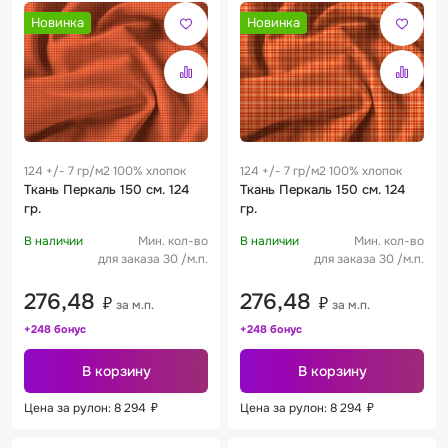
Новинка
Новинка
124 +/- 7 гр/м2 100% хлопок
124 +/- 7 гр/м2 100% хлопок
Ткань Перкаль 150 см. 124
Ткань Перкаль 150 см. 124
гр.
гр.
В наличии
Мин. кол-во
В наличии
Мин. кол-во
для заказа 30 /м.п.
для заказа 30 /м.п.
276,48
276,48
₽
₽
за м.п.
за м.п.
+248 бонус
+248 бонус
В корзину
В корзину
Цена за рулон: 8 294
₽
Цена за рулон: 8 294
₽