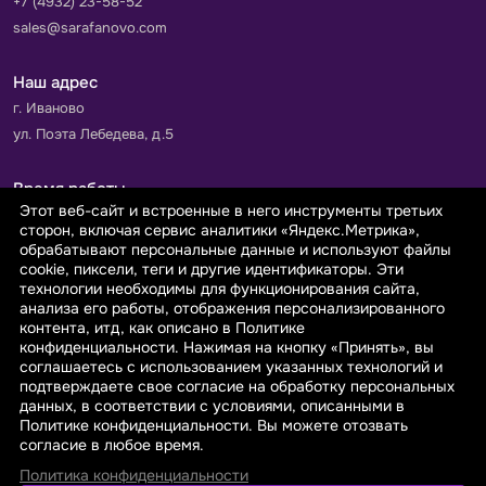
+7 (4932) 23-58-52
sales@sarafanovo.com
Наш адрес
г. Иваново
ул. Поэта Лебедева, д.5
Время работы
Этот веб-сайт и встроенные в него инструменты третьих
Пн-Пт с 9.00 до 18.00
сторон, включая сервис аналитики «Яндекс.Метрика»,
Сб-Вс: выходной
обрабатывают персональные данные и используют файлы
cookie, пиксели, теги и другие идентификаторы. Эти
технологии необходимы для функционирования сайта,
Принимаем к оплате
анализа его работы, отображения персонализированного
контента, итд, как описано в Политике
конфиденциальности. Нажимая на кнопку «Принять», вы
соглашаетесь с использованием указанных технологий и
подтверждаете свое согласие на обработку персональных
данных, в соответствии с условиями, описанными в
© 2026 sarafanovo.com - Интернет-магазин "САРАФАНОВО"
Политике конфиденциальности. Вы можете отозвать
специализируется на производстве, продаже тканей оптом и в
согласие в любое время.
розницу с доставкой по Роcсии и СНГ.
Политика конфиденциальности