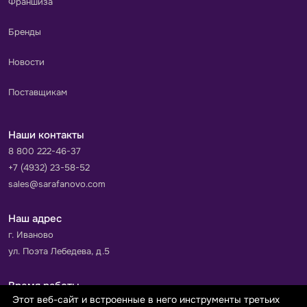
Франшиза
Бренды
Новости
Поставщикам
Наши контакты
8 800 222-46-37
+7 (4932) 23-58-52
sales@sarafanovo.com
Наш адрес
г. Иваново
ул. Поэта Лебедева, д.5
Время работы
Этот веб-сайт и встроенные в него инструменты третьих
Пн-Пт с 9.00 до 18.00