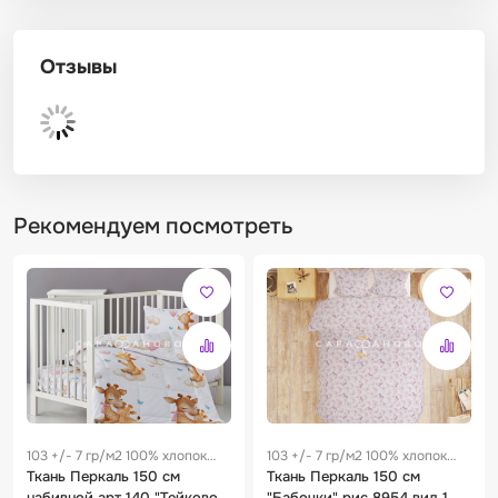
Отзывы
Рекомендуем посмотреть
103 +/- 7 гр/м2 100% хлопок
103 +/- 7 гр/м2 100% хлопок
0.25 м
Ткань Перкаль 150 см
0.25 м
Ткань Перкаль 150 см
набивной арт 140 "Тейково"
"Бабочки" рис 8954 вид 1