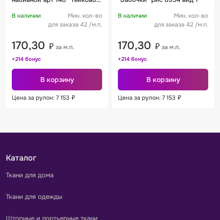
рис 13517 вид 1 "Сон в
В наличии
Мин. кол-во
В наличии
Мин. кол-во
облаках"
для заказа 42 /м.п.
для заказа 42 /м.п.
170,30
170,30
₽
₽
за м.п.
за м.п.
+214 бонус
+214 бонус
В корзину
В корзину
Цена за рулон: 7 153
₽
Цена за рулон: 7 153
₽
Каталог
Ткани для дома
Ткани для одежды
Шторные и портьерные ткани