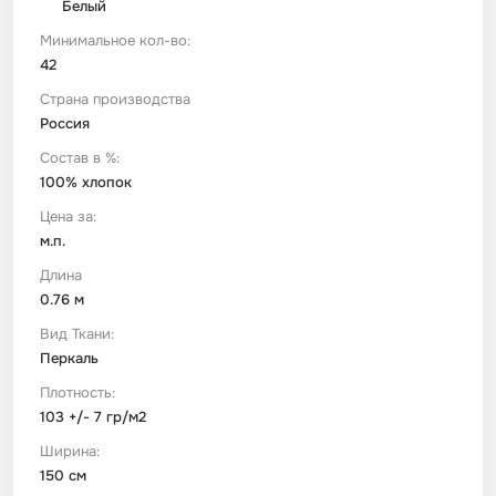
Белый
Минимальное кол-во:
Футер
Имитации материалов
42
Страна производства
Шелк Армани
Россия
Состав в %:
Штапель
100% хлопок
Цена за:
м.п.
Длина
0.76 м
Вид Ткани:
Перкаль
Плотность:
103 +/- 7 гр/м2
Ширина:
150 см