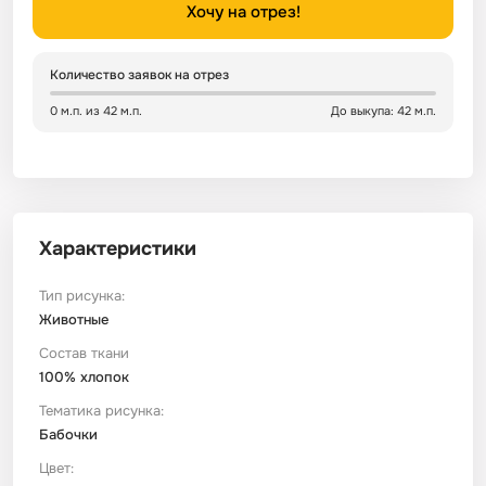
Хочу на отрез!
Сатин
Тик
Зеленый
Детский
Количество заявок на отрез
Сатин Глосс
Тик наволочный
Синий
Праздничный
0 м.п. из 42 м.п.
До выкупа: 42 м.п.
Сатин Жаккард
Тиси
Многоцветный
Еда
Сатин Страйп
ТиСи Твил
Город / архитектура
Характеристики
Сатин Твил
Трикотаж
Морская тема
Тип рисунка:
Животные
Состав ткани
Сетка
Тюль
Космос
100% хлопок
Тематика рисунка:
Ситец
Фланель
Техника / транспорт
Бабочки
Цвет:
Спанбонд
Флис
Этнический