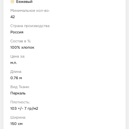
Бежевый
Минимальное кол-во:
Футер
Имитации материалов
42
Страна производства
Шелк Армани
Россия
Состав в %:
Штапель
100% хлопок
Цена за:
м.п.
Длина
0.76 м
Вид Ткани:
Перкаль
Плотность:
103 +/- 7 гр/м2
Ширина:
150 см