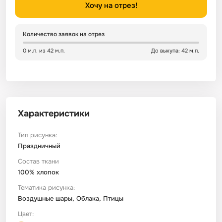
Хочу на отрез!
Сатин
Тик
Зеленый
Детский
Количество заявок на отрез
Сатин Глосс
Тик наволочный
Синий
Праздничный
0 м.п. из 42 м.п.
До выкупа: 42 м.п.
Сатин Жаккард
Тиси
Многоцветный
Еда
Сатин Страйп
ТиСи Твил
Город / архитектура
Характеристики
Сатин Твил
Трикотаж
Морская тема
Тип рисунка:
Праздничный
Состав ткани
Сетка
Тюль
Космос
100% хлопок
Тематика рисунка:
Ситец
Фланель
Техника / транспорт
Воздушные шары, Облака, Птицы
Цвет:
Спанбонд
Флис
Этнический