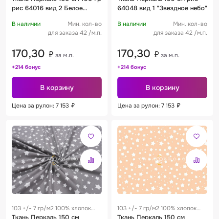
рис 64016 вид 2 Белое
64048 вид 1 "Звездное небо"
ассорти на сером
В наличии
Мин. кол-во
В наличии
Мин. кол-во
для заказа 42 /м.п.
для заказа 42 /м.п.
170,30
170,30
₽
₽
за м.п.
за м.п.
+214 бонус
+214 бонус
В корзину
В корзину
Цена за рулон: 7 153
₽
Цена за рулон: 7 153
₽
103 +/- 7 гр/м2 100% хлопок
103 +/- 7 гр/м2 100% хлопок
0.25 м
Ткань Перкаль 150 см
0.25 м
Ткань Перкаль 150 см