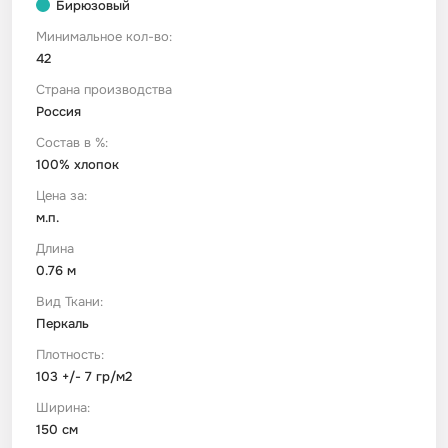
Бирюзовый
Минимальное кол-во:
Футер
Имитации материалов
42
Страна производства
Шелк Армани
Россия
Состав в %:
Штапель
100% хлопок
Цена за:
м.п.
Длина
0.76 м
Вид Ткани:
Перкаль
Плотность:
103 +/- 7 гр/м2
Ширина:
150 см