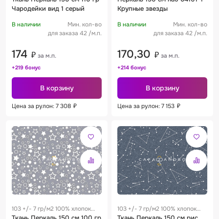
Чародейки вид 1 серый
Крупные звезды
В наличии
Мин. кол-во
В наличии
Мин. кол-во
для заказа 42 /м.п.
для заказа 42 /м.п.
174
170,30
₽
₽
за м.п.
за м.п.
+219 бонус
+214 бонус
В корзину
В корзину
Цена за рулон: 7 308
₽
Цена за рулон: 7 153
₽
103 +/- 7 гр/м2 100% хлопок
103 +/- 7 гр/м2 100% хлопок
0.25 м
Ткань Перкаль 150 см 100 гр
0.25 м
Ткань Перкаль 150 см рис