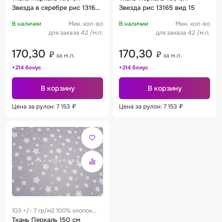
Звезда в серебре рис 13165
Звезда рис 13165 вид 15
вид 17
В наличии
Мин. кол-во
В наличии
Мин. кол-во
для заказа 42 /м.п.
для заказа 42 /м.п.
170,30
170,30
₽
₽
за м.п.
за м.п.
+214 бонус
+214 бонус
В корзину
В корзину
Цена за рулон: 7 153
₽
Цена за рулон: 7 153
₽
103 +/- 7 гр/м2 100% хлопок
0.25 м
Ткань Перкаль 150 см