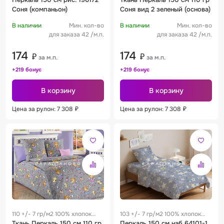
Соня (компаньон)
Соня вид 2 зеленый (основа)
В наличии
Мин. кол-во
В наличии
Мин. кол-во
для заказа 42 /м.п.
для заказа 42 /м.п.
174
174
₽
₽
за м.п.
за м.п.
+219 бонус
+219 бонус
В корзину
В корзину
Цена за рулон: 7 308
₽
Цена за рулон: 7 308
₽
110 +/- 7 гр/м2 100% хлопок
103 +/- 7 гр/м2 100% хлопок
0.24 м
Ткань Перкаль 150 см 110 гр
0.25 м
Перкаль 150 см наб 64101-1