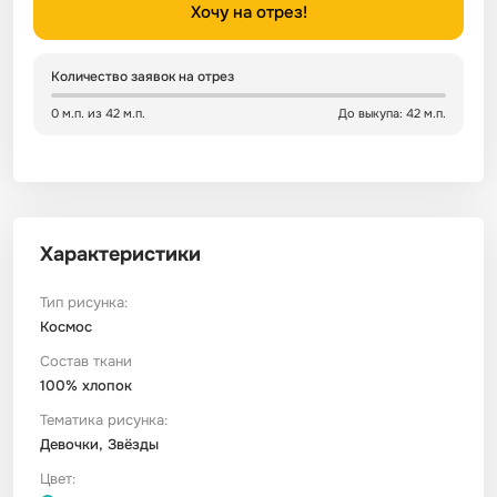
Хочу на отрез!
Сатин
Тик
Зеленый
Детский
Количество заявок на отрез
Сатин Глосс
Тик наволочный
Синий
Праздничный
0 м.п. из 42 м.п.
До выкупа: 42 м.п.
Сатин Жаккард
Тиси
Многоцветный
Еда
Сатин Страйп
ТиСи Твил
Город / архитектура
Характеристики
Сатин Твил
Трикотаж
Морская тема
Тип рисунка:
Космос
Состав ткани
Сетка
Тюль
Космос
100% хлопок
Тематика рисунка:
Ситец
Фланель
Техника / транспорт
Девочки, Звёзды
Цвет:
Спанбонд
Флис
Этнический