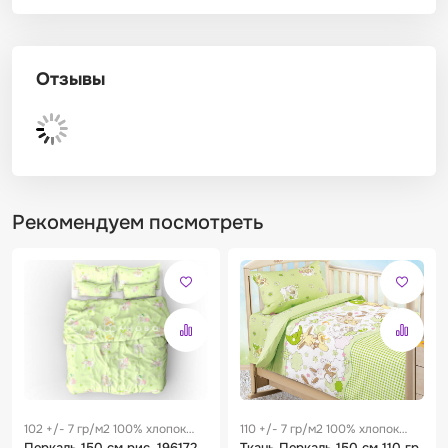
Отзывы
Рекомендуем посмотреть
102 +/- 7 гр/м2 100% хлопок
110 +/- 7 гр/м2 100% хлопок
0.23 м
Перкаль 150 см рис. 196172
0.24 м
Ткань Перкаль 150 см 110 гр