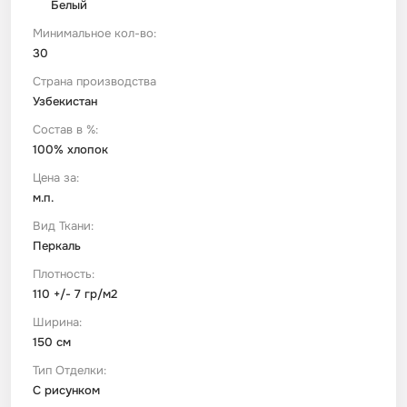
Белый
Минимальное кол-во:
Футер
Имитации материалов
30
Страна производства
Шелк Армани
Узбекистан
Состав в %:
Штапель
100% хлопок
Цена за:
м.п.
Вид Ткани:
Перкаль
Плотность:
110 +/- 7 гр/м2
Ширина:
150 см
Тип Отделки:
С рисунком