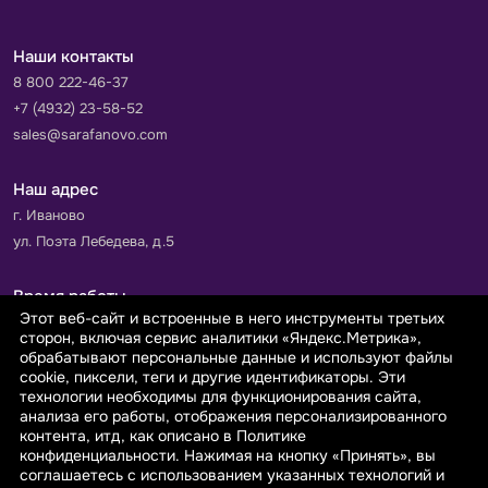
Наши контакты
8 800 222-46-37
+7 (4932) 23-58-52
sales@sarafanovo.com
Наш адрес
г. Иваново
ул. Поэта Лебедева, д.5
Время работы
Этот веб-сайт и встроенные в него инструменты третьих
Пн-Пт с 9.00 до 18.00
сторон, включая сервис аналитики «Яндекс.Метрика»,
Сб-Вс: выходной
обрабатывают персональные данные и используют файлы
cookie, пиксели, теги и другие идентификаторы. Эти
технологии необходимы для функционирования сайта,
Принимаем к оплате
анализа его работы, отображения персонализированного
контента, итд, как описано в Политике
конфиденциальности. Нажимая на кнопку «Принять», вы
соглашаетесь с использованием указанных технологий и