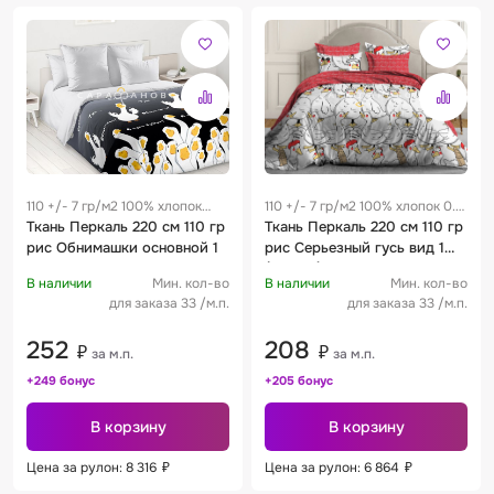
110 +/- 7 гр/м2 100% хлопок
110 +/- 7 гр/м2 100% хлопок 0.3
0.25 м
Ткань Перкаль 220 см 110 гр
м
Ткань Перкаль 220 см 110 гр
рис Обнимашки основной 1
рис Серьезный гусь вид 1
(основа)
В наличии
Мин. кол-во
В наличии
Мин. кол-во
для заказа 33 /м.п.
для заказа 33 /м.п.
252
208
₽
₽
за м.п.
за м.п.
+249 бонус
+205 бонус
В корзину
В корзину
Цена за рулон: 8 316
₽
Цена за рулон: 6 864
₽