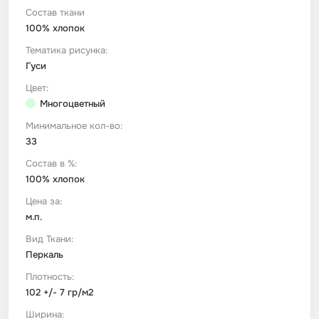
Состав ткани
100% хлопок
Футер
Имитации материалов
Тематика рисунка:
Гуси
Шелк Армани
Цвет:
Многоцветный
Штапель
Минимальное кол-во:
33
Состав в %:
100% хлопок
Цена за:
м.п.
Вид Ткани:
Перкаль
Плотность:
102 +/- 7 гр/м2
Ширина: