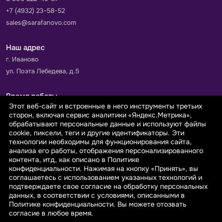
+7 (4932) 23-58-52
sales@sarafanovo.com
Наш адрес
г. Иваново
ул. Поэта Лебедева, д.5
Время работы
Этот веб-сайт и встроенные в него инструменты третьих
Пн-Пт с 9.00 до 18.00
сторон, включая сервис аналитики «Яндекс.Метрика»,
Сб-Вс: выходной
обрабатывают персональные данные и используют файлы
cookie, пиксели, теги и другие идентификаторы. Эти
технологии необходимы для функционирования сайта,
Принимаем к оплате
анализа его работы, отображения персонализированного
контента, итд, как описано в Политике
конфиденциальности. Нажимая на кнопку «Принять», вы
соглашаетесь с использованием указанных технологий и
подтверждаете свое согласие на обработку персональных
данных, в соответствии с условиями, описанными в
© 2026 sarafanovo.com - Интернет-магазин "САРАФАНОВО"
Политике конфиденциальности. Вы можете отозвать
специализируется на производстве, продаже тканей оптом и в
согласие в любое время.
розницу с доставкой по Роcсии и СНГ.