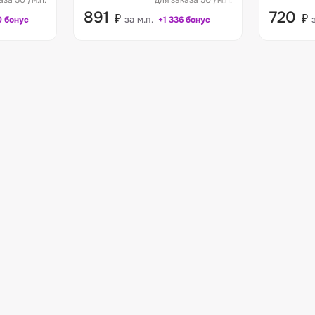
аза 50 /м.п.
для заказа 50 /м.п.
891
720
₽
₽
за м.п.
0 бонус
+1 336 бонус