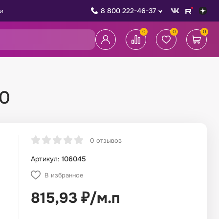
8 800 222-46-37
и
0
0
0
/0
0 отзывов
Артикул:
106045
В избранное
815,93
₽
/
м.п