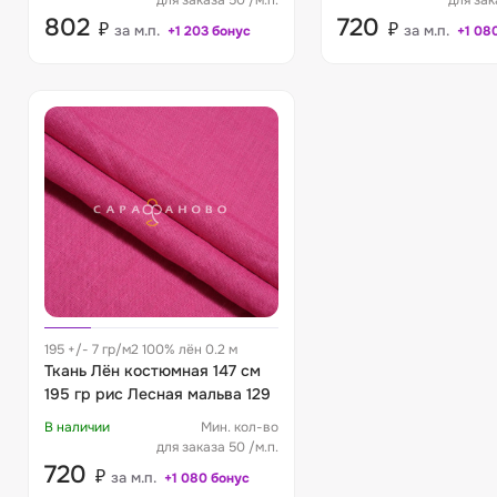
для заказа 50 /м.п.
для зак
802
720
₽
₽
за м.п.
за м.п.
+1 203 бонус
+1 08
195 +/- 7 гр/м2 100% лён 0.2 м
Ткань Лён костюмная 147 см
195 гр рис Лесная мальва 129
В наличии
Мин. кол-во
для заказа 50 /м.п.
720
₽
за м.п.
+1 080 бонус