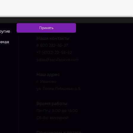
ругие
Наши контакты
жимая
8 800 222-46-37
+7 (4932) 23-58-52
sales@sarafanovo.com
Наш адрес
г. Иваново
ул. Поэта Лебедева, д.5
Время работы
Пн-Пт с 9.00 до 18.00
Сб-Вс: выходной
Принимаем к оплате