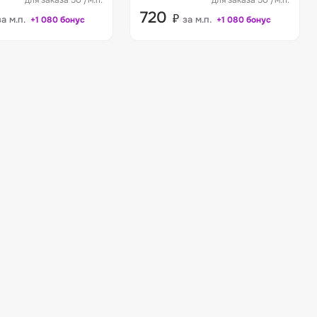
для заказа 50 /м.п.
для заказа 50 /м.п.
720
₽
за м.п.
за м.п.
+1 080 бонус
+1 080 бонус