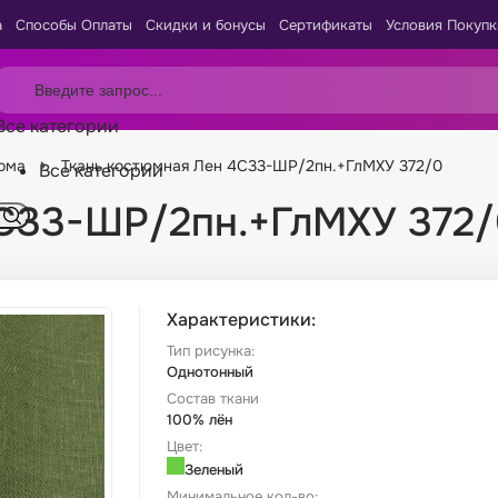
а
Способы Оплаты
Скидки и бонусы
Сертификаты
Условия Покупк
Все категории
дома
Ткань костюмная Лен 4С33-ШР/2пн.+ГлМХУ 372/0
Все категории
4С33-ШР/2пн.+ГлМХУ 372
Характеристики:
Тип рисунка:
Однотонный
Состав ткани
100% лён
Цвет:
Зеленый
Минимальное кол-во: