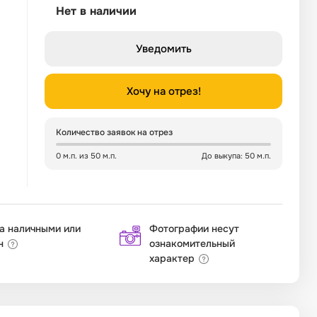
Нет в наличии
Уведомить
Хочу на отрез!
Количество заявок на отрез
0 м.п. из 50 м.п.
До выкупа: 50 м.п.
а наличными или
Фотографии несут
н
ознакомительный
характер