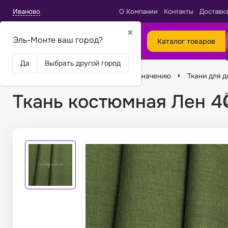
Иваново
О Компании
Контакты
Доставк
✖
Эль-Монте ваш город?
Каталог товаров
Да
Выбрать другой город
Главная
Ткани
Подбор по назначению
Ткани для 
Ткань костюмная Лен 