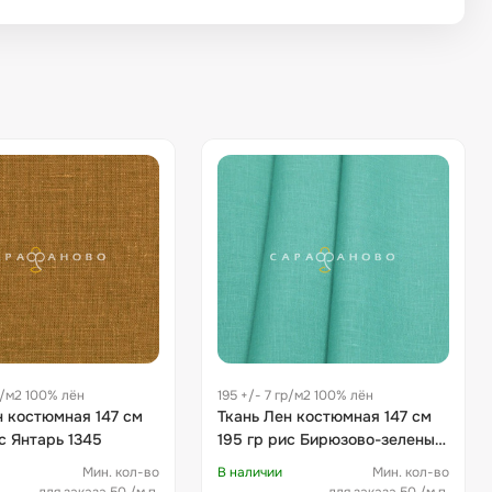
р/м2 100% лён
195 +/- 7 гр/м2 100% лён
н костюмная 147 см
Ткань Лен костюмная 147 см
с Янтарь 1345
195 гр рис Бирюзово-зеленый
314
Мин. кол-во
В наличии
Мин. кол-во