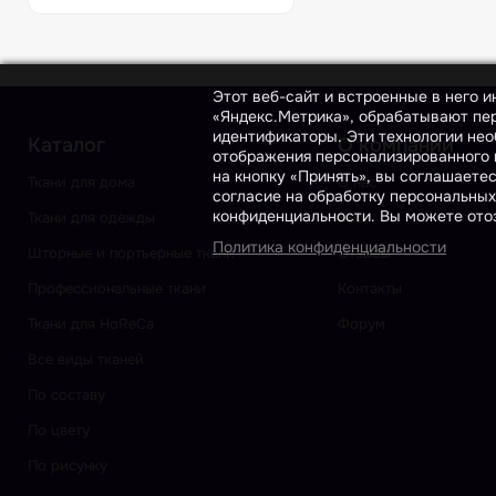
Этот веб-сайт и встроенные в него 
«Яндекс.Метрика», обрабатывают пер
идентификаторы. Эти технологии нео
Каталог
О компании
отображения персонализированного к
на кнопку «Принять», вы соглашаете
Ткани для дома
О нас
согласие на обработку персональных
конфиденциальности. Вы можете отоз
Ткани для одежды
Блог
Политика конфиденциальности
Шторные и портьерные ткани
Отзывы
Профессиональные ткани
Контакты
Ткани для HoReCa
Форум
Все виды тканей
По составу
По цвету
По рисунку