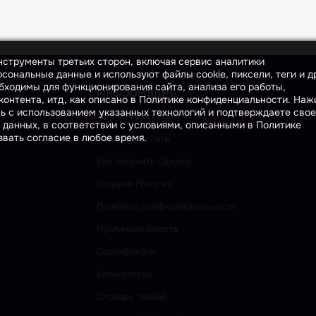
инструменты третьих сторон, включая сервис аналитики
сональные данные и используют файлы cookie, пиксели, теги и д
бходимы для функционирования сайта, анализа его работы,
Информация
онтента, итд, как описано в Политике конфиденциальности. На
сь с использованием указанных технологий и подтверждаете свое
Условия Доставки
 данных, в соответствии с условиями, описанными в Политике
вать согласие в любое время.
Способы Оплаты
Как получить Скидку
Условия Покупки
Политика конфиденциальности
Публичная оферта
Сертификаты
Калькулятор
Словарь тканей