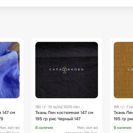
190 +/- 10 гр/м2 100% лён
195 +/- 7 г
 147 см
Ткань Лен костюмная 147 см
Ткань Ле
79
195 гр рис Черный 147
195 гр ри
Мин. кол-во
В наличии
Мин. кол-во
В наличии