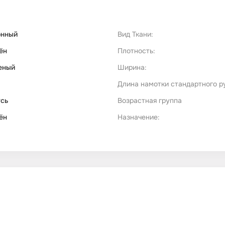
онный
Вид Ткани:
ён
Плотность:
еный
Ширина:
Длина намотки стандартного р
сь
Возрастная группа
ён
Назначение: